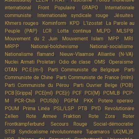
,
,
,
international
Front Populaire
GRAPO
Internationale
,
,
,
communiste
Internationale syndicale rouge
Jésuites
,
,
,
,
Khmers rouges
Kominform
KPD
L’Izostat
La Parole au
,
,
,
,
,
Peuple (PAP)
LCR
Lotta continua
MLPD
MLSPB
,
,
,
,
Mouvement du 2 Juin
Mouvement Islam
MPP
MRI
,
,
,
MRPP
National-bolchevisme
National-socialisme
,
,
Nationalisme flamand
Nieuw-Vlaamse Alliantie (N-VA)
,
,
,
,
Nuclei Armati Proletari
Odio de clase
OMS
Operaïsme
,
,
,
OTAN
P.C.E.(m-l)
Parti Communiste de Belgique
Parti
,
,
Communiste de Chine
Parti Communiste de France (mlm)
,
,
Parti Communiste du Pérou
Parti Ouvrier Belge (POB)
,
,
,
,
,
,
PCB [Grippa]
PCE(ml)
PCE(r)
PCF
PCI(M)
PCMLB
PCP-
,
,
,
,
,
,
M
PCR-Chili
PCUS(b)
PGPM
PKK
Potere operaio
,
,
,
,
,
POUM
Prima Linéa
PSL/LSP
PTB
PYD
Revolutionäre
,
,
,
Zellen
Rote Armee Fraktion
Rote Zora
Roter
,
,
,
Frontkämpferbund
Secours Rouge
Social-démocratie
,
,
,
,
STIB
Syndicalisme révolutionnaire
Tupamaros
UC(ML)B