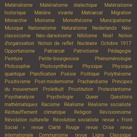
,
,
Matérialisme
Matérialisme dialectique
Matérialisme
,
,
,
,
historique
Matière vivante
Matriarcat
Migration
,
,
,
,
Monarchie
Monisme
Monothéisme
Municipalisme
,
,
,
,
Musique
Nationalisme
Naturalisme
Nederlands
Néo-
,
,
,
,
classicisme
Néo-darwinisme
Nihilisme
Noël
Notion
,
,
,
,
d’organisation
Notion de reflet
Nucléaire
Octobre 1917
,
,
,
,
Opportunisme
Patriarcat
Patriotisme
Pédagogie
,
,
,
Peinture
Petite-bourgeoisie
Phénoménologie
,
,
,
Philosophie
Photosynthèse
Physique
Physique
,
,
,
,
,
quantique
Planification
Poésie
Politique
Polythéisme
,
,
,
Positivisme
Post-modernisme
Prachandisme
Principes
,
,
,
,
du mouvement
Proletkult
Prostitution
Protestantisme
,
,
,
Psychanalyse
Psychologie
Queer
Questions
,
,
,
,
mathématiques
Racisme
Réalisme
Réalisme socialiste
,
,
,
Réchauffement climatique
Religion
Révisionnisme
,
,
Révolution culturelle
Révolution socialiste
revue « Front
,
,
,
Social »
revue Clarté Rouge
revue Crise
revue
,
,
internationale Communisme
revue Ligne Classique