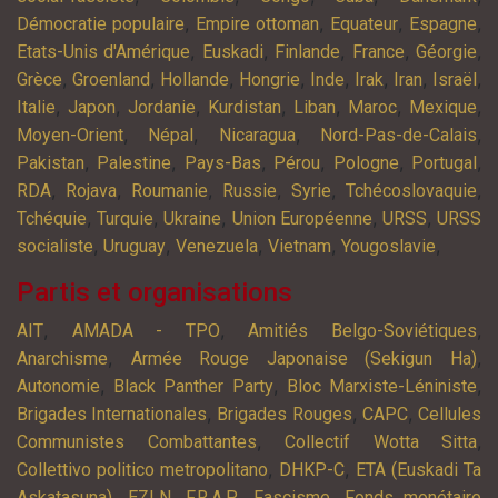
,
,
,
,
Démocratie populaire
Empire ottoman
Equateur
Espagne
,
,
,
,
,
Etats-Unis d'Amérique
Euskadi
Finlande
France
Géorgie
,
,
,
,
,
,
,
,
Grèce
Groenland
Hollande
Hongrie
Inde
Irak
Iran
Israël
,
,
,
,
,
,
,
Italie
Japon
Jordanie
Kurdistan
Liban
Maroc
Mexique
,
,
,
,
Moyen-Orient
Népal
Nicaragua
Nord-Pas-de-Calais
,
,
,
,
,
,
Pakistan
Palestine
Pays-Bas
Pérou
Pologne
Portugal
,
,
,
,
,
,
RDA
Rojava
Roumanie
Russie
Syrie
Tchécoslovaquie
,
,
,
,
,
Tchéquie
Turquie
Ukraine
Union Européenne
URSS
URSS
,
,
,
,
,
socialiste
Uruguay
Venezuela
Vietnam
Yougoslavie
Partis et organisations
,
,
,
AIT
AMADA - TPO
Amitiés Belgo-Soviétiques
,
,
Anarchisme
Armée Rouge Japonaise (Sekigun Ha)
,
,
,
Autonomie
Black Panther Party
Bloc Marxiste-Léniniste
,
,
,
Brigades Internationales
Brigades Rouges
CAPC
Cellules
,
,
Communistes Combattantes
Collectif Wotta Sitta
,
,
Collettivo politico metropolitano
DHKP-C
ETA (Euskadi Ta
,
,
,
,
Askatasuna)
EZLN
F.R.A.P
Fascisme
Fonds monétaire