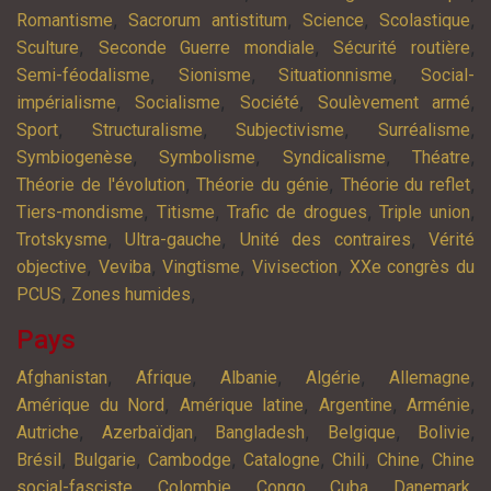
,
,
,
,
Romantisme
Sacrorum antistitum
Science
Scolastique
,
,
,
Sculture
Seconde Guerre mondiale
Sécurité routière
,
,
,
Semi-féodalisme
Sionisme
Situationnisme
Social-
,
,
,
,
impérialisme
Socialisme
Société
Soulèvement armé
,
,
,
,
Sport
Structuralisme
Subjectivisme
Surréalisme
,
,
,
,
Symbiogenèse
Symbolisme
Syndicalisme
Théatre
,
,
,
Théorie de l'évolution
Théorie du génie
Théorie du reflet
,
,
,
,
Tiers-mondisme
Titisme
Trafic de drogues
Triple union
,
,
,
Trotskysme
Ultra-gauche
Unité des contraires
Vérité
,
,
,
,
objective
Veviba
Vingtisme
Vivisection
XXe congrès du
,
,
PCUS
Zones humides
Pays
,
,
,
,
,
Afghanistan
Afrique
Albanie
Algérie
Allemagne
,
,
,
,
Amérique du Nord
Amérique latine
Argentine
Arménie
,
,
,
,
,
Autriche
Azerbaïdjan
Bangladesh
Belgique
Bolivie
,
,
,
,
,
,
Brésil
Bulgarie
Cambodge
Catalogne
Chili
Chine
Chine
,
,
,
,
,
social-fasciste
Colombie
Congo
Cuba
Danemark