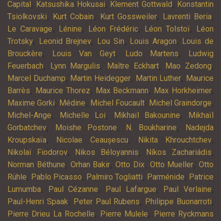
,
,
,
Capital
Katsushika Hokusai
Klement Gottwald
Konstantin
,
,
,
,
Tsiolkovski
Kurt Cobain
Kurt Gossweiler
Lavrenti Beria
,
,
,
,
Le Caravage
Lénine
Léon Frédéric
Léon Tolstoï
Léon
,
,
,
,
Trotsky
Leonid Brejnev
Lou Sin
Louis Aragon
Louis de
,
,
,
Brouckère
Louis Van Geyt
Ludo Martens
Ludwig
,
,
,
,
Feuerbach
Lynn Margulis
Maître Eckhart
Mao Zedong
,
,
,
Marcel Duchamp
Martin Heidegger
Martin Luther
Maurice
,
,
,
,
Barrès
Maurice Thorez
Max Beckmann
Max Horkheimer
,
,
,
,
Maxime Gorki
Médine
Michel Foucault
Michel Graindorge
,
,
,
Michel-Ange
Michelle Loi
Mikhaïl Bakounine
Mikhaïl
,
,
,
Gorbatchev
Moishe Postone
N. Boukharine
Nadejda
,
,
,
Kroupskaïa
Nicolae Ceaușescu
Nikita Khrouchtchev
,
,
,
Nikolaï Fiodorov
Nikos Béloyannis
Níkos Zachariádis
,
,
,
,
Norman Béthune
Orhan Bakir
Otto Dix
Otto Mueller
Otto
,
,
,
,
Rühle
Pablo Picasso
Palmiro Togliatti
Parménide
Patrice
,
,
,
,
Lumumba
Paul Cézanne
Paul Lafargue
Paul Verlaine
,
,
,
Paul-Henri Spaak
Peter Paul Rubens
Philippe Buonarroti
,
,
Pierre Drieu La Rochelle
Pierre Mulele
Pierre Ryckmans