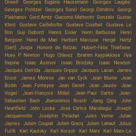
,
,
,
Orwell
Georges Eugène Haussmann
Georges Laugée
,
,
,
Georges Politzer
Georges Sorel
Georgi Dimitrov
Georgi
,
,
,
,
Plekhanov
Gerd Arntz
Giacomo Matteotti
Gonzalo
Gustav
,
,
,
Klimt
Gustave Caillebotte
Gustave Courbet
Gustave Le
,
,
,
,
Bon
Guy Debord
Hanns Eisler
Henri Barbusse
Henri
,
,
,
,
Bergson
Henri de Man
Herbert Marcuse
Hergé
Hertz
,
,
,
(Gert) Jospa
Honoré de Balzac
Hubert-Félix Thiéfaine
,
,
,
Huey P. Newton
Hugo Chàvez
Ibrahim Kaypakkaya
Ilya
,
,
,
,
Repine
Isaac Asimov
Isaac Brodsky
Isaac Newton
,
,
,
Jacques Derrida
Jacques Grippa
Jacques Lacan
James
,
,
,
,
Ensor
James Monroe
Jan van Eyck
Jean Blume
Jean
,
,
,
,
Bodin
Jean Fonteyne
Jean Genet
Jean Jaurès
Jean
,
,
,
Vogel
Jean-François Millet
Jean-Paul Sartre
Jean-
,
,
,
Sébastien Bach
Jheronimus Bosch
Jiang Qing
John
,
,
,
Heartfield
John Locke
José Carlos Mariátegui
Joseph
,
,
,
Jacquemotte
Joséphin Péladan
Jules Verne
Julian
,
,
,
,
Jaynes
Julien Coupat
Julien Gracq
Julien Lahaut
Julius
,
,
,
,
Fučík
Karl Kautsky
Karl Korsch
Karl Marx
Karl Marx-Le