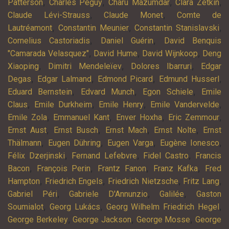
,
,
,
,
Patterson
Charles Péguy
Charu Mazumdar
Clara Zetkin
,
,
Claude Lévi-Strauss
Claude Monet
Comte de
,
,
,
Lautréamont
Constantin Meunier
Constantin Stanislavski
,
,
Cornelius Castoriadis
Daniel Guérin
David Benquis
,
,
,
"Camarada Velasquez"
David Hume
David Wijnkoop
Deng
,
,
,
Xiaoping
Dimitri Mendeleïev
Dolores Ibarruri
Edgar
,
,
,
,
Degas
Edgar Lalmand
Edmond Picard
Edmund Husserl
,
,
,
Eduard Bernstein
Edvard Munch
Egon Schiele
Emile
,
,
,
,
Claus
Emile Durkheim
Emile Henry
Emile Vandervelde
,
,
,
,
Emile Zola
Emmanuel Kant
Enver Hoxha
Eric Zemmour
,
,
,
,
Ernst Aust
Ernst Busch
Ernst Mach
Ernst Nolte
Ernst
,
,
,
,
Thälmann
Eugen Dühring
Eugen Varga
Eugène Ionesco
,
,
,
Félix Dzerjinski
Fernand Lefebvre
Fidel Castro
Francis
,
,
,
,
Bacon
François Perin
Frantz Fanon
Franz Kafka
Fred
,
,
,
,
Hampton
Friedrich Engels
Friedrich Nietzsche
Fritz Lang
,
,
,
Gabriel Péri
Gabriele D'Annunzio
Galilée
Gaston
,
,
,
Soumialot
Georg Lukács
Georg Wilhelm Friedrich Hegel
,
,
,
George Berkeley
George Jackson
George Mosse
George