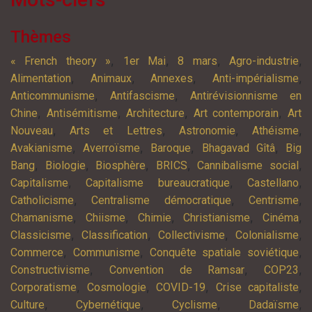
Thèmes
,
,
,
,
« French theory »
1er Mai
8 mars
Agro-industrie
,
,
,
,
Alimentation
Animaux
Annexes
Anti-impérialisme
,
,
Anticommunisme
Antifascisme
Antirévisionnisme en
,
,
,
,
Chine
Antisémitisme
Architecture
Art contemporain
Art
,
,
,
,
Nouveau
Arts et Lettres
Astronomie
Athéisme
,
,
,
,
Avakianisme
Averroïsme
Baroque
Bhagavad Gîtâ
Big
,
,
,
,
,
Bang
Biologie
Biosphère
BRICS
Cannibalisme social
,
,
,
Capitalisme
Capitalisme bureaucratique
Castellano
,
,
,
Catholicisme
Centralisme démocratique
Centrisme
,
,
,
,
,
Chamanisme
Chiisme
Chimie
Christianisme
Cinéma
,
,
,
,
Classicisme
Classification
Collectivisme
Colonialisme
,
,
,
Commerce
Communisme
Conquête spatiale soviétique
,
,
,
Constructivisme
Convention de Ramsar
COP23
,
,
,
,
Corporatisme
Cosmologie
COVID-19
Crise capitaliste
,
,
,
,
Culture
Cybernétique
Cyclisme
Dadaïsme