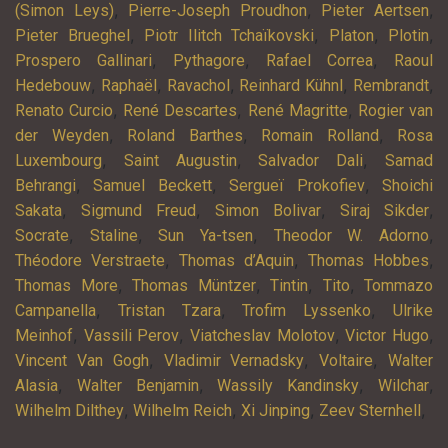
,
,
,
(Simon Leys)
Pierre-Joseph Proudhon
Pieter Aertsen
,
,
,
,
Pieter Brueghel
Piotr Ilitch Tchaïkovski
Platon
Plotin
,
,
,
Prospero Gallinari
Pythagore
Rafael Correa
Raoul
,
,
,
,
,
Hedebouw
Raphaël
Ravachol
Reinhard Kühnl
Rembrandt
,
,
,
Renato Curcio
René Descartes
René Magritte
Rogier van
,
,
,
der Weyden
Roland Barthes
Romain Rolland
Rosa
,
,
,
Luxembourg
Saint Augustin
Salvador Dali
Samad
,
,
,
Behrangi
Samuel Beckett
Sergueï Prokofiev
Shoichi
,
,
,
,
Sakata
Sigmund Freud
Simon Bolivar
Siraj Sikder
,
,
,
,
Socrate
Staline
Sun Ya-tsen
Theodor W. Adorno
,
,
,
Théodore Verstraete
Thomas d’Aquin
Thomas Hobbes
,
,
,
,
Thomas More
Thomas Müntzer
Tintin
Tito
Tommazo
,
,
,
Campanella
Tristan Tzara
Trofim Lyssenko
Ulrike
,
,
,
,
Meinhof
Vassili Perov
Viatcheslav Molotov
Victor Hugo
,
,
,
Vincent Van Gogh
Vladimir Vernadsky
Voltaire
Walter
,
,
,
,
Alasia
Walter Benjamin
Wassily Kandinsky
Wilchar
,
,
,
,
Wilhelm Dilthey
Wilhelm Reich
Xi Jinping
Zeev Sternhell