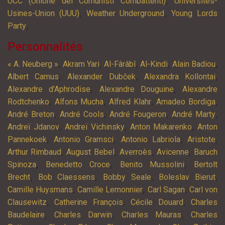
,
UCC (Unione dei Comunisti Combattenti)
Universités-
,
,
Usines-Union (UUU)
Weather Underground
Young Lords
,
Party
Personnalités
,
,
,
,
,
« A. Neuberg »
Akram Yari
Al-Fârâbî
Al-Kindi
Alain Badiou
,
,
,
Albert Camus
Alexander Dubček
Alexandra Kollontai
,
,
Alexandre d’Aphrodise
Alexandre Douguine
Alexandre
,
,
,
,
Rodtchenko
Alfons Mucha
Alfred Klahr
Amadeo Bordiga
,
,
,
,
André Breton
André Cools
André Fougeron
André Marty
,
,
,
Andreï Jdanov
Andreï Vichinsky
Anton Makarenko
Anton
,
,
,
,
Pannekoek
Antonio Gramsci
Antonio Labriola
Aristote
,
,
,
,
Arthur Rimbaud
August Bebel
Averroès
Avicenne
Baruch
,
,
,
Spinoza
Benedetto Croce
Benito Mussolini
Bertolt
,
,
,
,
Brecht
Bob Claessens
Bobby Seale
Boleslav Bierut
,
,
,
Camille Huysmans
Camille Lemonnier
Carl Sagan
Carl von
,
,
,
Clausewitz
Catherine François
Cécile Douard
Charles
,
,
,
Baudelaire
Charles Darwin
Charles Mauras
Charles