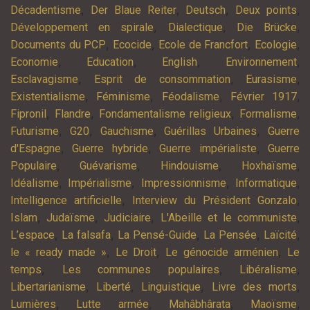
,
,
,
,
Décadentisme
Der Blaue Reiter
Deutsch
Deux points
,
,
,
Développement en spirale
Dialectique
Die Brücke
,
,
,
,
Documents du PCP
Ecocide
Ecole de Francfort
Ecologie
,
,
,
,
Economie
Education
English
Environnement
,
,
,
Esclavagisme
Esprit de consommation
Eurasisme
,
,
,
,
Existentialisme
Féminisme
Féodalisme
Février 1917
,
,
,
,
Fipronil
Flandre
Fondamentalisme religieux
Formalisme
,
,
,
,
Futurisme
G20
Gauchisme
Guérillas Urbaines
Guerre
,
,
,
d'Espagne
Guerre hybride
Guerre impérialiste
Guerre
,
,
,
,
Populaire
Guévarisme
Hindouisme
Hoxhaïsme
,
,
,
,
Idéalisme
Impérialisme
Impressionnisme
Informatique
,
,
Intelligence artificielle
Interview du Président Gonzalo
,
,
,
,
Islam
Judaïsme
Judiciaire
L'Abeille et le communiste
,
,
,
,
,
L’espace
La falsafa
La Pensé-Guide
La Pensée
Laïcité
,
,
,
le « ready made »
Le Droit
Le génocide arménien
Le
,
,
,
temps
Les communes populaires
Libéralisme
,
,
,
,
Libertarianisme
Liberté
Linguistique
Livre des morts
,
,
,
,
Lumières
Lutte armée
Mahâbhârata
Maoïsme