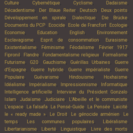
,
,
,
,
Culture
Cybernétique
Cyclisme
Dadaïsme
,
,
,
,
Décadentisme
Der Blaue Reiter
Deutsch
Deux points
,
,
,
Développement en spirale
Dialectique
Die Brücke
,
,
,
,
Documents du PCP
Ecocide
Ecole de Francfort
Ecologie
,
,
,
,
Economie
Education
English
Environnement
,
,
,
Esclavagisme
Esprit de consommation
Eurasisme
,
,
,
,
Existentialisme
Féminisme
Féodalisme
Février 1917
,
,
,
,
Fipronil
Flandre
Fondamentalisme religieux
Formalisme
,
,
,
,
Futurisme
G20
Gauchisme
Guérillas Urbaines
Guerre
,
,
,
d'Espagne
Guerre hybride
Guerre impérialiste
Guerre
,
,
,
,
Populaire
Guévarisme
Hindouisme
Hoxhaïsme
,
,
,
,
Idéalisme
Impérialisme
Impressionnisme
Informatique
,
,
Intelligence artificielle
Interview du Président Gonzalo
,
,
,
,
Islam
Judaïsme
Judiciaire
L'Abeille et le communiste
,
,
,
,
,
L’espace
La falsafa
La Pensé-Guide
La Pensée
Laïcité
,
,
,
le « ready made »
Le Droit
Le génocide arménien
Le
,
,
,
temps
Les communes populaires
Libéralisme
,
,
,
,
Libertarianisme
Liberté
Linguistique
Livre des morts