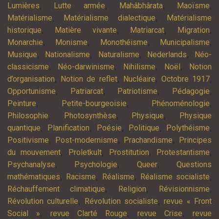
,
,
,
,
Lumières
Lutte armée
Mahâbhârata
Maoïsme
,
,
Matérialisme
Matérialisme dialectique
Matérialisme
,
,
,
,
historique
Matière vivante
Matriarcat
Migration
,
,
,
,
Monarchie
Monisme
Monothéisme
Municipalisme
,
,
,
,
Musique
Nationalisme
Naturalisme
Nederlands
Néo-
,
,
,
,
classicisme
Néo-darwinisme
Nihilisme
Noël
Notion
,
,
,
,
d’organisation
Notion de reflet
Nucléaire
Octobre 1917
,
,
,
,
Opportunisme
Patriarcat
Patriotisme
Pédagogie
,
,
,
Peinture
Petite-bourgeoisie
Phénoménologie
,
,
,
Philosophie
Photosynthèse
Physique
Physique
,
,
,
,
,
quantique
Planification
Poésie
Politique
Polythéisme
,
,
,
Positivisme
Post-modernisme
Prachandisme
Principes
,
,
,
,
du mouvement
Proletkult
Prostitution
Protestantisme
,
,
,
Psychanalyse
Psychologie
Queer
Questions
,
,
,
,
mathématiques
Racisme
Réalisme
Réalisme socialiste
,
,
,
Réchauffement climatique
Religion
Révisionnisme
,
,
Révolution culturelle
Révolution socialiste
revue « Front
,
,
,
Social »
revue Clarté Rouge
revue Crise
revue