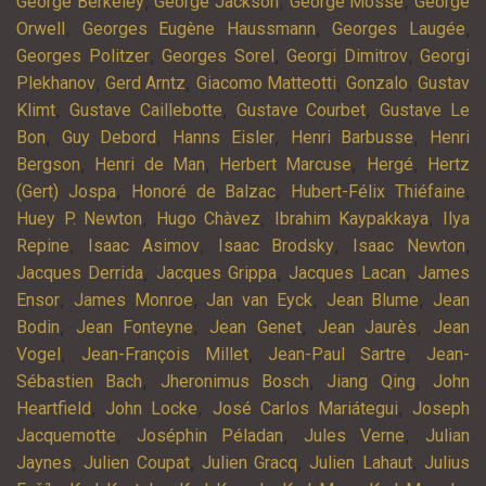
,
,
,
George Berkeley
George Jackson
George Mosse
George
,
,
,
Orwell
Georges Eugène Haussmann
Georges Laugée
,
,
,
Georges Politzer
Georges Sorel
Georgi Dimitrov
Georgi
,
,
,
,
Plekhanov
Gerd Arntz
Giacomo Matteotti
Gonzalo
Gustav
,
,
,
Klimt
Gustave Caillebotte
Gustave Courbet
Gustave Le
,
,
,
,
Bon
Guy Debord
Hanns Eisler
Henri Barbusse
Henri
,
,
,
,
Bergson
Henri de Man
Herbert Marcuse
Hergé
Hertz
,
,
,
(Gert) Jospa
Honoré de Balzac
Hubert-Félix Thiéfaine
,
,
,
Huey P. Newton
Hugo Chàvez
Ibrahim Kaypakkaya
Ilya
,
,
,
,
Repine
Isaac Asimov
Isaac Brodsky
Isaac Newton
,
,
,
Jacques Derrida
Jacques Grippa
Jacques Lacan
James
,
,
,
,
Ensor
James Monroe
Jan van Eyck
Jean Blume
Jean
,
,
,
,
Bodin
Jean Fonteyne
Jean Genet
Jean Jaurès
Jean
,
,
,
Vogel
Jean-François Millet
Jean-Paul Sartre
Jean-
,
,
,
Sébastien Bach
Jheronimus Bosch
Jiang Qing
John
,
,
,
Heartfield
John Locke
José Carlos Mariátegui
Joseph
,
,
,
Jacquemotte
Joséphin Péladan
Jules Verne
Julian
,
,
,
,
Jaynes
Julien Coupat
Julien Gracq
Julien Lahaut
Julius