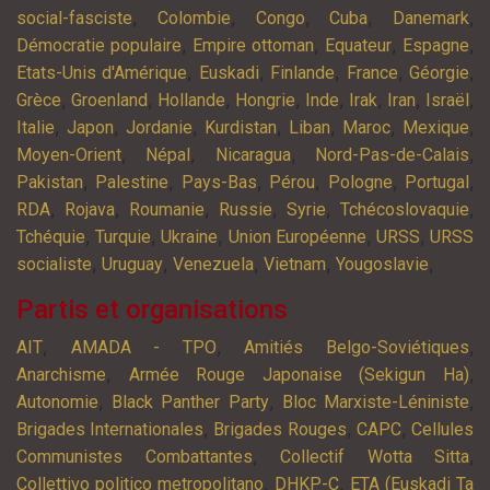
,
,
,
,
,
social-fasciste
Colombie
Congo
Cuba
Danemark
,
,
,
,
Démocratie populaire
Empire ottoman
Equateur
Espagne
,
,
,
,
,
Etats-Unis d'Amérique
Euskadi
Finlande
France
Géorgie
,
,
,
,
,
,
,
,
Grèce
Groenland
Hollande
Hongrie
Inde
Irak
Iran
Israël
,
,
,
,
,
,
,
Italie
Japon
Jordanie
Kurdistan
Liban
Maroc
Mexique
,
,
,
,
Moyen-Orient
Népal
Nicaragua
Nord-Pas-de-Calais
,
,
,
,
,
,
Pakistan
Palestine
Pays-Bas
Pérou
Pologne
Portugal
,
,
,
,
,
,
RDA
Rojava
Roumanie
Russie
Syrie
Tchécoslovaquie
,
,
,
,
,
Tchéquie
Turquie
Ukraine
Union Européenne
URSS
URSS
,
,
,
,
,
socialiste
Uruguay
Venezuela
Vietnam
Yougoslavie
Partis et organisations
,
,
,
AIT
AMADA - TPO
Amitiés Belgo-Soviétiques
,
,
Anarchisme
Armée Rouge Japonaise (Sekigun Ha)
,
,
,
Autonomie
Black Panther Party
Bloc Marxiste-Léniniste
,
,
,
Brigades Internationales
Brigades Rouges
CAPC
Cellules
,
,
Communistes Combattantes
Collectif Wotta Sitta
,
,
Collettivo politico metropolitano
DHKP-C
ETA (Euskadi Ta