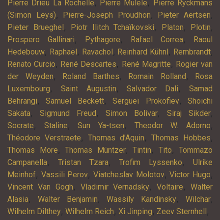
,
,
Pierre Drieu La Rochelle
Pierre Mulele
Pierre Ryckmans
,
,
,
(Simon Leys)
Pierre-Joseph Proudhon
Pieter Aertsen
,
,
,
,
Pieter Brueghel
Piotr Ilitch Tchaïkovski
Platon
Plotin
,
,
,
Prospero Gallinari
Pythagore
Rafael Correa
Raoul
,
,
,
,
,
Hedebouw
Raphaël
Ravachol
Reinhard Kühnl
Rembrandt
,
,
,
Renato Curcio
René Descartes
René Magritte
Rogier van
,
,
,
der Weyden
Roland Barthes
Romain Rolland
Rosa
,
,
,
Luxembourg
Saint Augustin
Salvador Dali
Samad
,
,
,
Behrangi
Samuel Beckett
Sergueï Prokofiev
Shoichi
,
,
,
,
Sakata
Sigmund Freud
Simon Bolivar
Siraj Sikder
,
,
,
,
Socrate
Staline
Sun Ya-tsen
Theodor W. Adorno
,
,
,
Théodore Verstraete
Thomas d’Aquin
Thomas Hobbes
,
,
,
,
Thomas More
Thomas Müntzer
Tintin
Tito
Tommazo
,
,
,
Campanella
Tristan Tzara
Trofim Lyssenko
Ulrike
,
,
,
,
Meinhof
Vassili Perov
Viatcheslav Molotov
Victor Hugo
,
,
,
Vincent Van Gogh
Vladimir Vernadsky
Voltaire
Walter
,
,
,
,
Alasia
Walter Benjamin
Wassily Kandinsky
Wilchar
,
,
,
,
Wilhelm Dilthey
Wilhelm Reich
Xi Jinping
Zeev Sternhell