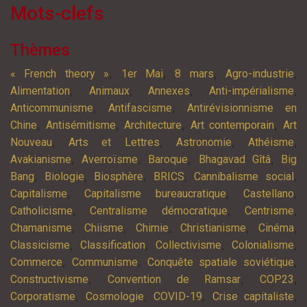
Mots-clefs
Thèmes
,
,
,
,
« French theory »
1er Mai
8 mars
Agro-industrie
,
,
,
,
Alimentation
Animaux
Annexes
Anti-impérialisme
,
,
Anticommunisme
Antifascisme
Antirévisionnisme en
,
,
,
,
Chine
Antisémitisme
Architecture
Art contemporain
Art
,
,
,
,
Nouveau
Arts et Lettres
Astronomie
Athéisme
,
,
,
,
Avakianisme
Averroïsme
Baroque
Bhagavad Gîtâ
Big
,
,
,
,
,
Bang
Biologie
Biosphère
BRICS
Cannibalisme social
,
,
,
Capitalisme
Capitalisme bureaucratique
Castellano
,
,
,
Catholicisme
Centralisme démocratique
Centrisme
,
,
,
,
,
Chamanisme
Chiisme
Chimie
Christianisme
Cinéma
,
,
,
,
Classicisme
Classification
Collectivisme
Colonialisme
,
,
,
Commerce
Communisme
Conquête spatiale soviétique
,
,
,
Constructivisme
Convention de Ramsar
COP23
,
,
,
,
Corporatisme
Cosmologie
COVID-19
Crise capitaliste