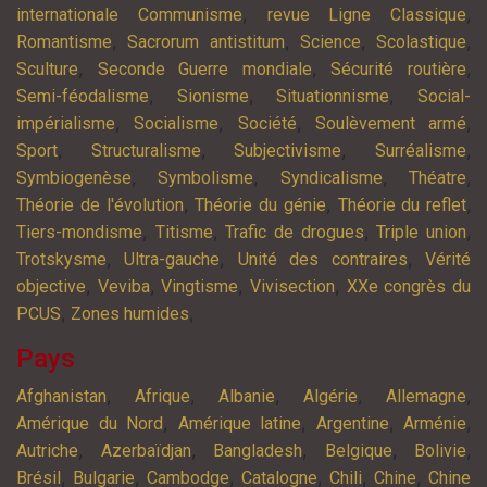
,
,
internationale Communisme
revue Ligne Classique
,
,
,
,
Romantisme
Sacrorum antistitum
Science
Scolastique
,
,
,
Sculture
Seconde Guerre mondiale
Sécurité routière
,
,
,
Semi-féodalisme
Sionisme
Situationnisme
Social-
,
,
,
,
impérialisme
Socialisme
Société
Soulèvement armé
,
,
,
,
Sport
Structuralisme
Subjectivisme
Surréalisme
,
,
,
,
Symbiogenèse
Symbolisme
Syndicalisme
Théatre
,
,
,
Théorie de l'évolution
Théorie du génie
Théorie du reflet
,
,
,
,
Tiers-mondisme
Titisme
Trafic de drogues
Triple union
,
,
,
Trotskysme
Ultra-gauche
Unité des contraires
Vérité
,
,
,
,
objective
Veviba
Vingtisme
Vivisection
XXe congrès du
,
,
PCUS
Zones humides
Pays
,
,
,
,
,
Afghanistan
Afrique
Albanie
Algérie
Allemagne
,
,
,
,
Amérique du Nord
Amérique latine
Argentine
Arménie
,
,
,
,
,
Autriche
Azerbaïdjan
Bangladesh
Belgique
Bolivie
,
,
,
,
,
,
Brésil
Bulgarie
Cambodge
Catalogne
Chili
Chine
Chine