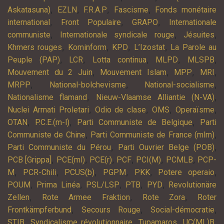
,
,
,
,
Askatasuna)
EZLN
F.R.A.P
Fascisme
Fonds monétaire
,
,
,
international
Front Populaire
GRAPO
Internationale
,
,
,
communiste
Internationale syndicale rouge
Jésuites
,
,
,
,
Khmers rouges
Kominform
KPD
L’Izostat
La Parole au
,
,
,
,
,
Peuple (PAP)
LCR
Lotta continua
MLPD
MLSPB
,
,
,
,
Mouvement du 2 Juin
Mouvement Islam
MPP
MRI
,
,
,
MRPP
National-bolchevisme
National-socialisme
,
,
Nationalisme flamand
Nieuw-Vlaamse Alliantie (N-VA)
,
,
,
,
Nuclei Armati Proletari
Odio de clase
OMS
Operaïsme
,
,
,
OTAN
P.C.E.(m-l)
Parti Communiste de Belgique
Parti
,
,
Communiste de Chine
Parti Communiste de France (mlm)
,
,
Parti Communiste du Pérou
Parti Ouvrier Belge (POB)
,
,
,
,
,
,
PCB [Grippa]
PCE(ml)
PCE(r)
PCF
PCI(M)
PCMLB
PCP-
,
,
,
,
,
,
M
PCR-Chili
PCUS(b)
PGPM
PKK
Potere operaio
,
,
,
,
,
POUM
Prima Linéa
PSL/LSP
PTB
PYD
Revolutionäre
,
,
,
Zellen
Rote Armee Fraktion
Rote Zora
Roter
,
,
,
Frontkämpferbund
Secours Rouge
Social-démocratie
,
,
,
,
STIB
Syndicalisme révolutionnaire
Tupamaros
UC(ML)B