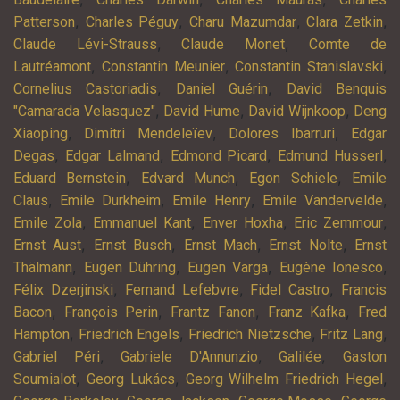
,
,
,
,
Patterson
Charles Péguy
Charu Mazumdar
Clara Zetkin
,
,
Claude Lévi-Strauss
Claude Monet
Comte de
,
,
,
Lautréamont
Constantin Meunier
Constantin Stanislavski
,
,
Cornelius Castoriadis
Daniel Guérin
David Benquis
,
,
,
"Camarada Velasquez"
David Hume
David Wijnkoop
Deng
,
,
,
Xiaoping
Dimitri Mendeleïev
Dolores Ibarruri
Edgar
,
,
,
,
Degas
Edgar Lalmand
Edmond Picard
Edmund Husserl
,
,
,
Eduard Bernstein
Edvard Munch
Egon Schiele
Emile
,
,
,
,
Claus
Emile Durkheim
Emile Henry
Emile Vandervelde
,
,
,
,
Emile Zola
Emmanuel Kant
Enver Hoxha
Eric Zemmour
,
,
,
,
Ernst Aust
Ernst Busch
Ernst Mach
Ernst Nolte
Ernst
,
,
,
,
Thälmann
Eugen Dühring
Eugen Varga
Eugène Ionesco
,
,
,
Félix Dzerjinski
Fernand Lefebvre
Fidel Castro
Francis
,
,
,
,
Bacon
François Perin
Frantz Fanon
Franz Kafka
Fred
,
,
,
,
Hampton
Friedrich Engels
Friedrich Nietzsche
Fritz Lang
,
,
,
Gabriel Péri
Gabriele D'Annunzio
Galilée
Gaston
,
,
,
Soumialot
Georg Lukács
Georg Wilhelm Friedrich Hegel