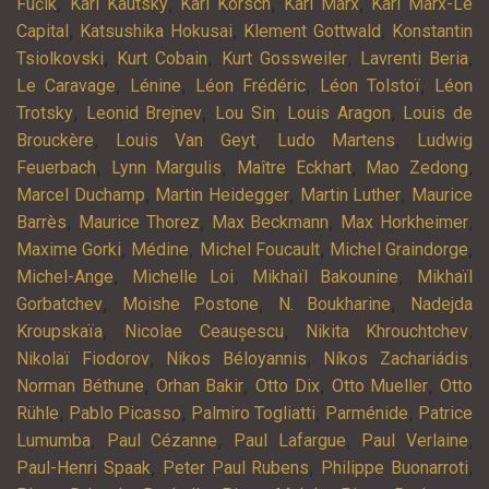
,
,
,
,
Fučík
Karl Kautsky
Karl Korsch
Karl Marx
Karl Marx-Le
,
,
,
Capital
Katsushika Hokusai
Klement Gottwald
Konstantin
,
,
,
,
Tsiolkovski
Kurt Cobain
Kurt Gossweiler
Lavrenti Beria
,
,
,
,
Le Caravage
Lénine
Léon Frédéric
Léon Tolstoï
Léon
,
,
,
,
Trotsky
Leonid Brejnev
Lou Sin
Louis Aragon
Louis de
,
,
,
Brouckère
Louis Van Geyt
Ludo Martens
Ludwig
,
,
,
,
Feuerbach
Lynn Margulis
Maître Eckhart
Mao Zedong
,
,
,
Marcel Duchamp
Martin Heidegger
Martin Luther
Maurice
,
,
,
,
Barrès
Maurice Thorez
Max Beckmann
Max Horkheimer
,
,
,
,
Maxime Gorki
Médine
Michel Foucault
Michel Graindorge
,
,
,
Michel-Ange
Michelle Loi
Mikhaïl Bakounine
Mikhaïl
,
,
,
Gorbatchev
Moishe Postone
N. Boukharine
Nadejda
,
,
,
Kroupskaïa
Nicolae Ceaușescu
Nikita Khrouchtchev
,
,
,
Nikolaï Fiodorov
Nikos Béloyannis
Níkos Zachariádis
,
,
,
,
Norman Béthune
Orhan Bakir
Otto Dix
Otto Mueller
Otto
,
,
,
,
Rühle
Pablo Picasso
Palmiro Togliatti
Parménide
Patrice
,
,
,
,
Lumumba
Paul Cézanne
Paul Lafargue
Paul Verlaine
,
,
,
Paul-Henri Spaak
Peter Paul Rubens
Philippe Buonarroti