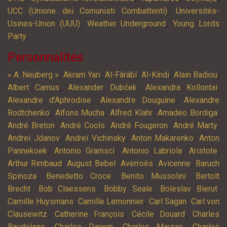
,
UCC (Unione dei Comunisti Combattenti)
Universités-
,
,
Usines-Union (UUU)
Weather Underground
Young Lords
,
Party
Personnalités
,
,
,
,
,
« A. Neuberg »
Akram Yari
Al-Fârâbî
Al-Kindi
Alain Badiou
,
,
,
Albert Camus
Alexander Dubček
Alexandra Kollontai
,
,
Alexandre d’Aphrodise
Alexandre Douguine
Alexandre
,
,
,
,
Rodtchenko
Alfons Mucha
Alfred Klahr
Amadeo Bordiga
,
,
,
,
André Breton
André Cools
André Fougeron
André Marty
,
,
,
Andreï Jdanov
Andreï Vichinsky
Anton Makarenko
Anton
,
,
,
,
Pannekoek
Antonio Gramsci
Antonio Labriola
Aristote
,
,
,
,
Arthur Rimbaud
August Bebel
Averroès
Avicenne
Baruch
,
,
,
Spinoza
Benedetto Croce
Benito Mussolini
Bertolt
,
,
,
,
Brecht
Bob Claessens
Bobby Seale
Boleslav Bierut
,
,
,
Camille Huysmans
Camille Lemonnier
Carl Sagan
Carl von
,
,
,
Clausewitz
Catherine François
Cécile Douard
Charles
,
,
,
Baudelaire
Charles Darwin
Charles Mauras
Charles