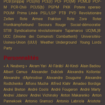
,
,
,
,
,
,
PCB [Grippa]
PCE(ml)
PCE(r)
PCF
PCI(M)
PCMLB
PCP-
,
,
,
,
,
,
M
PCR-Chili
PCUS(b)
PGPM
PKK
Potere operaio
,
,
,
,
,
POUM
Prima Linéa
PSL/LSP
PTB
PYD
Revolutionäre
,
,
,
Zellen
Rote Armee Fraktion
Rote Zora
Roter
,
,
,
Frontkämpferbund
Secours Rouge
Social-démocratie
,
,
,
,
STIB
Syndicalisme révolutionnaire
Tupamaros
UC(ML)B
,
UCC (Unione dei Comunisti Combattenti)
Universités-
,
,
Usines-Union (UUU)
Weather Underground
Young Lords
,
Party
Personnalités
,
,
,
,
,
« A. Neuberg »
Akram Yari
Al-Fârâbî
Al-Kindi
Alain Badiou
,
,
,
Albert Camus
Alexander Dubček
Alexandra Kollontai
,
,
Alexandre d’Aphrodise
Alexandre Douguine
Alexandre
,
,
,
,
Rodtchenko
Alfons Mucha
Alfred Klahr
Amadeo Bordiga
,
,
,
,
André Breton
André Cools
André Fougeron
André Marty
,
,
,
Andreï Jdanov
Andreï Vichinsky
Anton Makarenko
Anton
,
,
,
,
Pannekoek
Antonio Gramsci
Antonio Labriola
Aristote