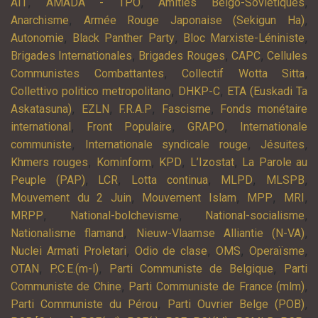
,
,
,
AIT
AMADA - TPO
Amitiés Belgo-Soviétiques
,
,
Anarchisme
Armée Rouge Japonaise (Sekigun Ha)
,
,
,
Autonomie
Black Panther Party
Bloc Marxiste-Léniniste
,
,
,
Brigades Internationales
Brigades Rouges
CAPC
Cellules
,
,
Communistes Combattantes
Collectif Wotta Sitta
,
,
Collettivo politico metropolitano
DHKP-C
ETA (Euskadi Ta
,
,
,
,
Askatasuna)
EZLN
F.R.A.P
Fascisme
Fonds monétaire
,
,
,
international
Front Populaire
GRAPO
Internationale
,
,
,
communiste
Internationale syndicale rouge
Jésuites
,
,
,
,
Khmers rouges
Kominform
KPD
L’Izostat
La Parole au
,
,
,
,
,
Peuple (PAP)
LCR
Lotta continua
MLPD
MLSPB
,
,
,
,
Mouvement du 2 Juin
Mouvement Islam
MPP
MRI
,
,
,
MRPP
National-bolchevisme
National-socialisme
,
,
Nationalisme flamand
Nieuw-Vlaamse Alliantie (N-VA)
,
,
,
,
Nuclei Armati Proletari
Odio de clase
OMS
Operaïsme
,
,
,
OTAN
P.C.E.(m-l)
Parti Communiste de Belgique
Parti
,
,
Communiste de Chine
Parti Communiste de France (mlm)
,
,
Parti Communiste du Pérou
Parti Ouvrier Belge (POB)