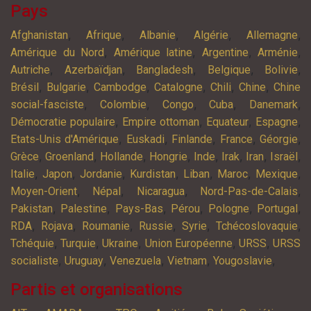
Pays
,
,
,
,
,
Afghanistan
Afrique
Albanie
Algérie
Allemagne
,
,
,
,
Amérique du Nord
Amérique latine
Argentine
Arménie
,
,
,
,
,
Autriche
Azerbaïdjan
Bangladesh
Belgique
Bolivie
,
,
,
,
,
,
Brésil
Bulgarie
Cambodge
Catalogne
Chili
Chine
Chine
,
,
,
,
,
social-fasciste
Colombie
Congo
Cuba
Danemark
,
,
,
,
Démocratie populaire
Empire ottoman
Equateur
Espagne
,
,
,
,
,
Etats-Unis d'Amérique
Euskadi
Finlande
France
Géorgie
,
,
,
,
,
,
,
,
Grèce
Groenland
Hollande
Hongrie
Inde
Irak
Iran
Israël
,
,
,
,
,
,
,
Italie
Japon
Jordanie
Kurdistan
Liban
Maroc
Mexique
,
,
,
,
Moyen-Orient
Népal
Nicaragua
Nord-Pas-de-Calais
,
,
,
,
,
,
Pakistan
Palestine
Pays-Bas
Pérou
Pologne
Portugal
,
,
,
,
,
,
RDA
Rojava
Roumanie
Russie
Syrie
Tchécoslovaquie
,
,
,
,
,
Tchéquie
Turquie
Ukraine
Union Européenne
URSS
URSS
,
,
,
,
,
socialiste
Uruguay
Venezuela
Vietnam
Yougoslavie
Partis et organisations