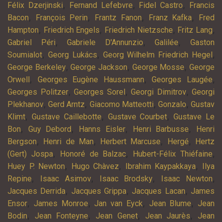
,
,
,
Félix Dzerjinski
Fernand Lefebvre
Fidel Castro
Francis
,
,
,
,
Bacon
François Perin
Frantz Fanon
Franz Kafka
Fred
,
,
,
,
Hampton
Friedrich Engels
Friedrich Nietzsche
Fritz Lang
,
,
,
Gabriel Péri
Gabriele D'Annunzio
Galilée
Gaston
,
,
,
Soumialot
Georg Lukács
Georg Wilhelm Friedrich Hegel
,
,
,
George Berkeley
George Jackson
George Mosse
George
,
,
,
Orwell
Georges Eugène Haussmann
Georges Laugée
,
,
,
Georges Politzer
Georges Sorel
Georgi Dimitrov
Georgi
,
,
,
,
Plekhanov
Gerd Arntz
Giacomo Matteotti
Gonzalo
Gustav
,
,
,
Klimt
Gustave Caillebotte
Gustave Courbet
Gustave Le
,
,
,
,
Bon
Guy Debord
Hanns Eisler
Henri Barbusse
Henri
,
,
,
,
Bergson
Henri de Man
Herbert Marcuse
Hergé
Hertz
,
,
,
(Gert) Jospa
Honoré de Balzac
Hubert-Félix Thiéfaine
,
,
,
Huey P. Newton
Hugo Chàvez
Ibrahim Kaypakkaya
Ilya
,
,
,
,
Repine
Isaac Asimov
Isaac Brodsky
Isaac Newton
,
,
,
Jacques Derrida
Jacques Grippa
Jacques Lacan
James
,
,
,
,
Ensor
James Monroe
Jan van Eyck
Jean Blume
Jean
,
,
,
,
Bodin
Jean Fonteyne
Jean Genet
Jean Jaurès
Jean