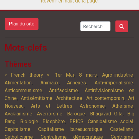
Revenir en haut de la page.
Plan du site
Mots-clefs
Thèmes
,
,
,
,
« French theory »
1er Mai
8 mars
Agro-industrie
,
,
,
,
Alimentation
Animaux
Annexes
Anti-impérialisme
,
,
Anticommunisme
Antifascisme
Antirévisionnisme en
,
,
,
,
Chine
Antisémitisme
Architecture
Art contemporain
Art
,
,
,
,
Nouveau
Arts et Lettres
Astronomie
Athéisme
,
,
,
,
Avakianisme
Averroïsme
Baroque
Bhagavad Gîtâ
Big
,
,
,
,
,
Bang
Biologie
Biosphère
BRICS
Cannibalisme social
,
,
,
Capitalisme
Capitalisme bureaucratique
Castellano
,
,
,
Catholicisme
Centralisme démocratique
Centrisme