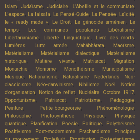
,
,
,
,
Islam
Judaïsme
Judiciaire
L'Abeille et le communiste
,
,
,
,
,
L’espace
La falsafa
La Pensé-Guide
La Pensée
Laïcité
,
,
,
le « ready made »
Le Droit
Le génocide arménien
Le
,
,
,
temps
Les communes populaires
Libéralisme
,
,
,
,
Libertarianisme
Liberté
Linguistique
Livre des morts
,
,
,
,
Lumières
Lutte armée
Mahâbhârata
Maoïsme
,
,
Matérialisme
Matérialisme dialectique
Matérialisme
,
,
,
,
historique
Matière vivante
Matriarcat
Migration
,
,
,
,
Monarchie
Monisme
Monothéisme
Municipalisme
,
,
,
,
Musique
Nationalisme
Naturalisme
Nederlands
Néo-
,
,
,
,
classicisme
Néo-darwinisme
Nihilisme
Noël
Notion
,
,
,
,
d’organisation
Notion de reflet
Nucléaire
Octobre 1917
,
,
,
,
Opportunisme
Patriarcat
Patriotisme
Pédagogie
,
,
,
Peinture
Petite-bourgeoisie
Phénoménologie
,
,
,
Philosophie
Photosynthèse
Physique
Physique
,
,
,
,
,
quantique
Planification
Poésie
Politique
Polythéisme
,
,
,
Positivisme
Post-modernisme
Prachandisme
Principes
,
,
,
,
du mouvement
Proletkult
Prostitution
Protestantisme