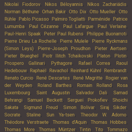
,
,
,
Nikolaï Fiodorov
Nikos Béloyannis
Níkos Zachariádis
,
,
,
,
Norman Béthune
Orhan Bakir
Otto Dix
Otto Mueller
Otto
,
,
,
,
Rühle
Pablo Picasso
Palmiro Togliatti
Parménide
Patrice
,
,
,
,
Lumumba
Paul Cézanne
Paul Lafargue
Paul Verlaine
,
,
,
Paul-Henri Spaak
Peter Paul Rubens
Philippe Buonarroti
,
,
Pierre Drieu La Rochelle
Pierre Mulele
Pierre Ryckmans
,
,
,
(Simon Leys)
Pierre-Joseph Proudhon
Pieter Aertsen
,
,
,
,
Pieter Brueghel
Piotr Ilitch Tchaïkovski
Platon
Plotin
,
,
,
Prospero Gallinari
Pythagore
Rafael Correa
Raoul
,
,
,
,
,
Hedebouw
Raphaël
Ravachol
Reinhard Kühnl
Rembrandt
,
,
,
Renato Curcio
René Descartes
René Magritte
Rogier van
,
,
,
der Weyden
Roland Barthes
Romain Rolland
Rosa
,
,
,
Luxembourg
Saint Augustin
Salvador Dali
Samad
,
,
,
Behrangi
Samuel Beckett
Sergueï Prokofiev
Shoichi
,
,
,
,
Sakata
Sigmund Freud
Simon Bolivar
Siraj Sikder
,
,
,
,
Socrate
Staline
Sun Ya-tsen
Theodor W. Adorno
,
,
,
Théodore Verstraete
Thomas d’Aquin
Thomas Hobbes
,
,
,
,
Thomas More
Thomas Müntzer
Tintin
Tito
Tommazo