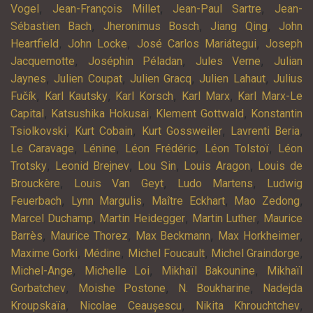
,
,
,
Vogel
Jean-François Millet
Jean-Paul Sartre
Jean-
,
,
,
Sébastien Bach
Jheronimus Bosch
Jiang Qing
John
,
,
,
Heartfield
John Locke
José Carlos Mariátegui
Joseph
,
,
,
Jacquemotte
Joséphin Péladan
Jules Verne
Julian
,
,
,
,
Jaynes
Julien Coupat
Julien Gracq
Julien Lahaut
Julius
,
,
,
,
Fučík
Karl Kautsky
Karl Korsch
Karl Marx
Karl Marx-Le
,
,
,
Capital
Katsushika Hokusai
Klement Gottwald
Konstantin
,
,
,
,
Tsiolkovski
Kurt Cobain
Kurt Gossweiler
Lavrenti Beria
,
,
,
,
Le Caravage
Lénine
Léon Frédéric
Léon Tolstoï
Léon
,
,
,
,
Trotsky
Leonid Brejnev
Lou Sin
Louis Aragon
Louis de
,
,
,
Brouckère
Louis Van Geyt
Ludo Martens
Ludwig
,
,
,
,
Feuerbach
Lynn Margulis
Maître Eckhart
Mao Zedong
,
,
,
Marcel Duchamp
Martin Heidegger
Martin Luther
Maurice
,
,
,
,
Barrès
Maurice Thorez
Max Beckmann
Max Horkheimer
,
,
,
,
Maxime Gorki
Médine
Michel Foucault
Michel Graindorge
,
,
,
Michel-Ange
Michelle Loi
Mikhaïl Bakounine
Mikhaïl
,
,
,
Gorbatchev
Moishe Postone
N. Boukharine
Nadejda
,
,
,
Kroupskaïa
Nicolae Ceaușescu
Nikita Khrouchtchev