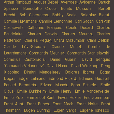
,
,
,
,
Arthur Rimbaud
August Bebel
Averroès
Avicenne
Baruch
,
,
,
Spinoza
Benedetto Croce
Benito Mussolini
Bertolt
,
,
,
,
Brecht
Bob Claessens
Bobby Seale
Boleslav Bierut
,
,
,
Camille Huysmans
Camille Lemonnier
Carl Sagan
Carl von
,
,
,
Clausewitz
Catherine François
Cécile Douard
Charles
,
,
,
Baudelaire
Charles Darwin
Charles Mauras
Charles
,
,
,
,
Patterson
Charles Péguy
Charu Mazumdar
Clara Zetkin
,
,
Claude Lévi-Strauss
Claude Monet
Comte de
,
,
,
Lautréamont
Constantin Meunier
Constantin Stanislavski
,
,
Cornelius Castoriadis
Daniel Guérin
David Benquis
,
,
,
"Camarada Velasquez"
David Hume
David Wijnkoop
Deng
,
,
,
Xiaoping
Dimitri Mendeleïev
Dolores Ibarruri
Edgar
,
,
,
,
Degas
Edgar Lalmand
Edmond Picard
Edmund Husserl
,
,
,
Eduard Bernstein
Edvard Munch
Egon Schiele
Emile
,
,
,
,
Claus
Emile Durkheim
Emile Henry
Emile Vandervelde
,
,
,
,
Emile Zola
Emmanuel Kant
Enver Hoxha
Eric Zemmour
,
,
,
,
Ernst Aust
Ernst Busch
Ernst Mach
Ernst Nolte
Ernst
,
,
,
,
Thälmann
Eugen Dühring
Eugen Varga
Eugène Ionesco