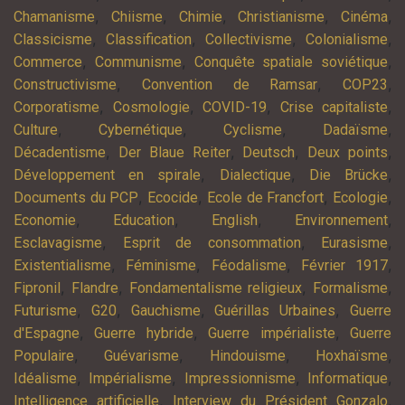
,
,
,
,
,
Chamanisme
Chiisme
Chimie
Christianisme
Cinéma
,
,
,
,
Classicisme
Classification
Collectivisme
Colonialisme
,
,
,
Commerce
Communisme
Conquête spatiale soviétique
,
,
,
Constructivisme
Convention de Ramsar
COP23
,
,
,
,
Corporatisme
Cosmologie
COVID-19
Crise capitaliste
,
,
,
,
Culture
Cybernétique
Cyclisme
Dadaïsme
,
,
,
,
Décadentisme
Der Blaue Reiter
Deutsch
Deux points
,
,
,
Développement en spirale
Dialectique
Die Brücke
,
,
,
,
Documents du PCP
Ecocide
Ecole de Francfort
Ecologie
,
,
,
,
Economie
Education
English
Environnement
,
,
,
Esclavagisme
Esprit de consommation
Eurasisme
,
,
,
,
Existentialisme
Féminisme
Féodalisme
Février 1917
,
,
,
,
Fipronil
Flandre
Fondamentalisme religieux
Formalisme
,
,
,
,
Futurisme
G20
Gauchisme
Guérillas Urbaines
Guerre
,
,
,
d'Espagne
Guerre hybride
Guerre impérialiste
Guerre
,
,
,
,
Populaire
Guévarisme
Hindouisme
Hoxhaïsme
,
,
,
,
Idéalisme
Impérialisme
Impressionnisme
Informatique
,
,
Intelligence artificielle
Interview du Président Gonzalo