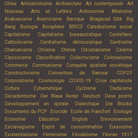
,
,
,
,
Chine
Antisémitisme
Architecture
Art contemporain
Art
,
,
,
,
Nouveau
Arts et Lettres
Astronomie
Athéisme
,
,
,
,
Avakianisme
Averroïsme
Baroque
Bhagavad Gîtâ
Big
,
,
,
,
,
Bang
Biologie
Biosphère
BRICS
Cannibalisme social
,
,
,
Capitalisme
Capitalisme bureaucratique
Castellano
,
,
,
Catholicisme
Centralisme démocratique
Centrisme
,
,
,
,
,
Chamanisme
Chiisme
Chimie
Christianisme
Cinéma
,
,
,
,
Classicisme
Classification
Collectivisme
Colonialisme
,
,
,
Commerce
Communisme
Conquête spatiale soviétique
,
,
,
Constructivisme
Convention de Ramsar
COP23
,
,
,
,
Corporatisme
Cosmologie
COVID-19
Crise capitaliste
,
,
,
,
Culture
Cybernétique
Cyclisme
Dadaïsme
,
,
,
,
Décadentisme
Der Blaue Reiter
Deutsch
Deux points
,
,
,
Développement en spirale
Dialectique
Die Brücke
,
,
,
,
Documents du PCP
Ecocide
Ecole de Francfort
Ecologie
,
,
,
,
Economie
Education
English
Environnement
,
,
,
Esclavagisme
Esprit de consommation
Eurasisme
,
,
,
,
Existentialisme
Féminisme
Féodalisme
Février 1917