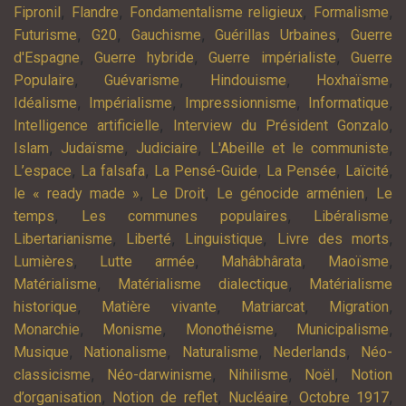
,
,
,
,
Fipronil
Flandre
Fondamentalisme religieux
Formalisme
,
,
,
,
Futurisme
G20
Gauchisme
Guérillas Urbaines
Guerre
,
,
,
d'Espagne
Guerre hybride
Guerre impérialiste
Guerre
,
,
,
,
Populaire
Guévarisme
Hindouisme
Hoxhaïsme
,
,
,
,
Idéalisme
Impérialisme
Impressionnisme
Informatique
,
,
Intelligence artificielle
Interview du Président Gonzalo
,
,
,
,
Islam
Judaïsme
Judiciaire
L'Abeille et le communiste
,
,
,
,
,
L’espace
La falsafa
La Pensé-Guide
La Pensée
Laïcité
,
,
,
le « ready made »
Le Droit
Le génocide arménien
Le
,
,
,
temps
Les communes populaires
Libéralisme
,
,
,
,
Libertarianisme
Liberté
Linguistique
Livre des morts
,
,
,
,
Lumières
Lutte armée
Mahâbhârata
Maoïsme
,
,
Matérialisme
Matérialisme dialectique
Matérialisme
,
,
,
,
historique
Matière vivante
Matriarcat
Migration
,
,
,
,
Monarchie
Monisme
Monothéisme
Municipalisme
,
,
,
,
Musique
Nationalisme
Naturalisme
Nederlands
Néo-
,
,
,
,
classicisme
Néo-darwinisme
Nihilisme
Noël
Notion
,
,
,
,
d’organisation
Notion de reflet
Nucléaire
Octobre 1917