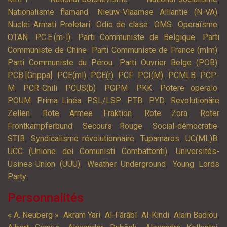
,
,
Nationalisme flamand
Nieuw-Vlaamse Alliantie (N-VA)
,
,
,
,
Nuclei Armati Proletari
Odio de clase
OMS
Operaïsme
,
,
,
OTAN
P.C.E.(m-l)
Parti Communiste de Belgique
Parti
,
,
Communiste de Chine
Parti Communiste de France (mlm)
,
,
Parti Communiste du Pérou
Parti Ouvrier Belge (POB)
,
,
,
,
,
,
PCB [Grippa]
PCE(ml)
PCE(r)
PCF
PCI(M)
PCMLB
PCP-
,
,
,
,
,
,
M
PCR-Chili
PCUS(b)
PGPM
PKK
Potere operaio
,
,
,
,
,
POUM
Prima Linéa
PSL/LSP
PTB
PYD
Revolutionäre
,
,
,
Zellen
Rote Armee Fraktion
Rote Zora
Roter
,
,
,
Frontkämpferbund
Secours Rouge
Social-démocratie
,
,
,
,
STIB
Syndicalisme révolutionnaire
Tupamaros
UC(ML)B
,
UCC (Unione dei Comunisti Combattenti)
Universités-
,
,
Usines-Union (UUU)
Weather Underground
Young Lords
,
Party
Personnalités
,
,
,
,
,
« A. Neuberg »
Akram Yari
Al-Fârâbî
Al-Kindi
Alain Badiou