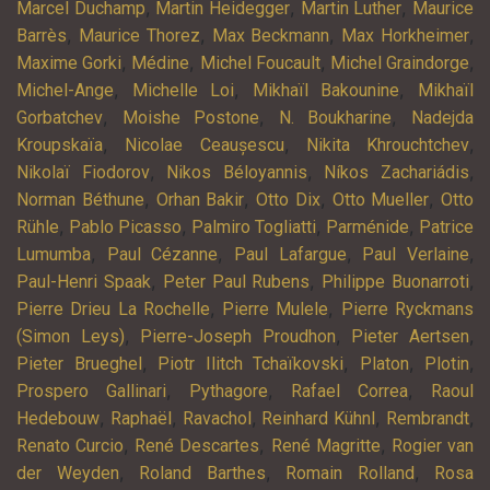
,
,
,
Marcel Duchamp
Martin Heidegger
Martin Luther
Maurice
,
,
,
,
Barrès
Maurice Thorez
Max Beckmann
Max Horkheimer
,
,
,
,
Maxime Gorki
Médine
Michel Foucault
Michel Graindorge
,
,
,
Michel-Ange
Michelle Loi
Mikhaïl Bakounine
Mikhaïl
,
,
,
Gorbatchev
Moishe Postone
N. Boukharine
Nadejda
,
,
,
Kroupskaïa
Nicolae Ceaușescu
Nikita Khrouchtchev
,
,
,
Nikolaï Fiodorov
Nikos Béloyannis
Níkos Zachariádis
,
,
,
,
Norman Béthune
Orhan Bakir
Otto Dix
Otto Mueller
Otto
,
,
,
,
Rühle
Pablo Picasso
Palmiro Togliatti
Parménide
Patrice
,
,
,
,
Lumumba
Paul Cézanne
Paul Lafargue
Paul Verlaine
,
,
,
Paul-Henri Spaak
Peter Paul Rubens
Philippe Buonarroti
,
,
Pierre Drieu La Rochelle
Pierre Mulele
Pierre Ryckmans
,
,
,
(Simon Leys)
Pierre-Joseph Proudhon
Pieter Aertsen
,
,
,
,
Pieter Brueghel
Piotr Ilitch Tchaïkovski
Platon
Plotin
,
,
,
Prospero Gallinari
Pythagore
Rafael Correa
Raoul
,
,
,
,
,
Hedebouw
Raphaël
Ravachol
Reinhard Kühnl
Rembrandt
,
,
,
Renato Curcio
René Descartes
René Magritte
Rogier van
,
,
,
der Weyden
Roland Barthes
Romain Rolland
Rosa