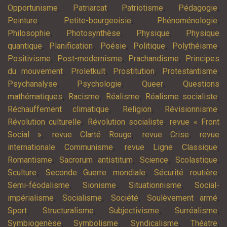
,
,
,
,
Opportunisme
Patriarcat
Patriotisme
Pédagogie
,
,
,
Peinture
Petite-bourgeoisie
Phénoménologie
,
,
,
Philosophie
Photosynthèse
Physique
Physique
,
,
,
,
,
quantique
Planification
Poésie
Politique
Polythéisme
,
,
,
Positivisme
Post-modernisme
Prachandisme
Principes
,
,
,
,
du mouvement
Proletkult
Prostitution
Protestantisme
,
,
,
Psychanalyse
Psychologie
Queer
Questions
,
,
,
,
mathématiques
Racisme
Réalisme
Réalisme socialiste
,
,
,
Réchauffement climatique
Religion
Révisionnisme
,
,
Révolution culturelle
Révolution socialiste
revue « Front
,
,
,
Social »
revue Clarté Rouge
revue Crise
revue
,
,
internationale Communisme
revue Ligne Classique
,
,
,
,
Romantisme
Sacrorum antistitum
Science
Scolastique
,
,
,
Sculture
Seconde Guerre mondiale
Sécurité routière
,
,
,
Semi-féodalisme
Sionisme
Situationnisme
Social-
,
,
,
,
impérialisme
Socialisme
Société
Soulèvement armé
,
,
,
,
Sport
Structuralisme
Subjectivisme
Surréalisme
,
,
,
,
Symbiogenèse
Symbolisme
Syndicalisme
Théatre