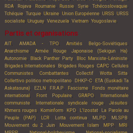
,
,
,
,
,
,
RDA
Rojava
Roumanie
Russie
Syrie
Tchécoslovaquie
,
,
,
,
,
Tchéquie
Turquie
Ukraine
Union Européenne
URSS
URSS
,
,
,
,
,
socialiste
Uruguay
Venezuela
Vietnam
Yougoslavie
Partis et organisations
,
,
,
AIT
AMADA - TPO
Amitiés Belgo-Soviétiques
,
,
Anarchisme
Armée Rouge Japonaise (Sekigun Ha)
,
,
,
Autonomie
Black Panther Party
Bloc Marxiste-Léniniste
,
,
,
Brigades Internationales
Brigades Rouges
CAPC
Cellules
,
,
Communistes Combattantes
Collectif Wotta Sitta
,
,
Collettivo politico metropolitano
DHKP-C
ETA (Euskadi Ta
,
,
,
,
Askatasuna)
EZLN
F.R.A.P
Fascisme
Fonds monétaire
,
,
,
international
Front Populaire
GRAPO
Internationale
,
,
,
communiste
Internationale syndicale rouge
Jésuites
,
,
,
,
Khmers rouges
Kominform
KPD
L’Izostat
La Parole au
,
,
,
,
,
Peuple (PAP)
LCR
Lotta continua
MLPD
MLSPB
,
,
,
,
Mouvement du 2 Juin
Mouvement Islam
MPP
MRI
,
,
,
MRPP
National-bolchevisme
National-socialisme