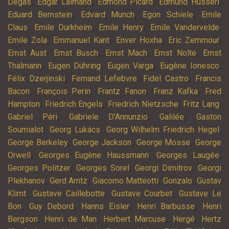
,
,
,
,
Degas
Edgar Lalmand
Edmond Picard
Edmund Husserl
,
,
,
Eduard Bernstein
Edvard Munch
Egon Schiele
Emile
,
,
,
,
Claus
Emile Durkheim
Emile Henry
Emile Vandervelde
,
,
,
,
Emile Zola
Emmanuel Kant
Enver Hoxha
Eric Zemmour
,
,
,
,
Ernst Aust
Ernst Busch
Ernst Mach
Ernst Nolte
Ernst
,
,
,
,
Thälmann
Eugen Dühring
Eugen Varga
Eugène Ionesco
,
,
,
Félix Dzerjinski
Fernand Lefebvre
Fidel Castro
Francis
,
,
,
,
Bacon
François Perin
Frantz Fanon
Franz Kafka
Fred
,
,
,
,
Hampton
Friedrich Engels
Friedrich Nietzsche
Fritz Lang
,
,
,
Gabriel Péri
Gabriele D'Annunzio
Galilée
Gaston
,
,
,
Soumialot
Georg Lukács
Georg Wilhelm Friedrich Hegel
,
,
,
George Berkeley
George Jackson
George Mosse
George
,
,
,
Orwell
Georges Eugène Haussmann
Georges Laugée
,
,
,
Georges Politzer
Georges Sorel
Georgi Dimitrov
Georgi
,
,
,
,
Plekhanov
Gerd Arntz
Giacomo Matteotti
Gonzalo
Gustav
,
,
,
Klimt
Gustave Caillebotte
Gustave Courbet
Gustave Le
,
,
,
,
Bon
Guy Debord
Hanns Eisler
Henri Barbusse
Henri
,
,
,
,
Bergson
Henri de Man
Herbert Marcuse
Hergé
Hertz