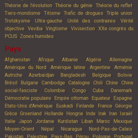
,
,
,
Théorie de l'évolution
Théorie du génie
Théorie du reflet
,
,
,
,
Tiers-mondisme
Titisme
Trafic de drogues
Triple union
,
,
,
Trotskysme
Ultra-gauche
Unité des contraires
Vérité
,
,
,
,
objective
Veviba
Vingtisme
Vivisection
XXe congrès du
,
,
PCUS
Zones humides
Pays
,
,
,
,
,
Afghanistan
Afrique
Albanie
Algérie
Allemagne
,
,
,
,
Amérique du Nord
Amérique latine
Argentine
Arménie
,
,
,
,
,
Autriche
Azerbaïdjan
Bangladesh
Belgique
Bolivie
,
,
,
,
,
,
Brésil
Bulgarie
Cambodge
Catalogne
Chili
Chine
Chine
,
,
,
,
,
social-fasciste
Colombie
Congo
Cuba
Danemark
,
,
,
,
Démocratie populaire
Empire ottoman
Equateur
Espagne
,
,
,
,
,
Etats-Unis d'Amérique
Euskadi
Finlande
France
Géorgie
,
,
,
,
,
,
,
,
Grèce
Groenland
Hollande
Hongrie
Inde
Irak
Iran
Israël
,
,
,
,
,
,
,
Italie
Japon
Jordanie
Kurdistan
Liban
Maroc
Mexique
,
,
,
,
Moyen-Orient
Népal
Nicaragua
Nord-Pas-de-Calais
,
,
,
,
,
,
Pakistan
Palestine
Pays-Bas
Pérou
Pologne
Portugal