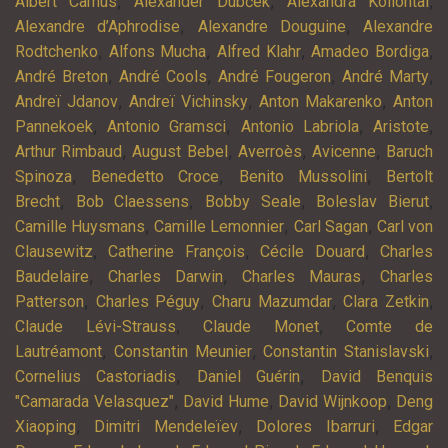
,
,
,
Albert Camus
Alexander Dubček
Alexandra Kollontai
,
,
Alexandre d’Aphrodise
Alexandre Douguine
Alexandre
,
,
,
,
Rodtchenko
Alfons Mucha
Alfred Klahr
Amadeo Bordiga
,
,
,
,
André Breton
André Cools
André Fougeron
André Marty
,
,
,
Andreï Jdanov
Andreï Vichinsky
Anton Makarenko
Anton
,
,
,
,
Pannekoek
Antonio Gramsci
Antonio Labriola
Aristote
,
,
,
,
Arthur Rimbaud
August Bebel
Averroès
Avicenne
Baruch
,
,
,
Spinoza
Benedetto Croce
Benito Mussolini
Bertolt
,
,
,
,
Brecht
Bob Claessens
Bobby Seale
Boleslav Bierut
,
,
,
Camille Huysmans
Camille Lemonnier
Carl Sagan
Carl von
,
,
,
Clausewitz
Catherine François
Cécile Douard
Charles
,
,
,
Baudelaire
Charles Darwin
Charles Mauras
Charles
,
,
,
,
Patterson
Charles Péguy
Charu Mazumdar
Clara Zetkin
,
,
Claude Lévi-Strauss
Claude Monet
Comte de
,
,
,
Lautréamont
Constantin Meunier
Constantin Stanislavski
,
,
Cornelius Castoriadis
Daniel Guérin
David Benquis
,
,
,
"Camarada Velasquez"
David Hume
David Wijnkoop
Deng
,
,
,
Xiaoping
Dimitri Mendeleïev
Dolores Ibarruri
Edgar