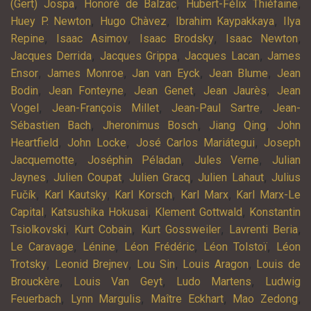
,
,
,
(Gert) Jospa
Honoré de Balzac
Hubert-Félix Thiéfaine
,
,
,
Huey P. Newton
Hugo Chàvez
Ibrahim Kaypakkaya
Ilya
,
,
,
,
Repine
Isaac Asimov
Isaac Brodsky
Isaac Newton
,
,
,
Jacques Derrida
Jacques Grippa
Jacques Lacan
James
,
,
,
,
Ensor
James Monroe
Jan van Eyck
Jean Blume
Jean
,
,
,
,
Bodin
Jean Fonteyne
Jean Genet
Jean Jaurès
Jean
,
,
,
Vogel
Jean-François Millet
Jean-Paul Sartre
Jean-
,
,
,
Sébastien Bach
Jheronimus Bosch
Jiang Qing
John
,
,
,
Heartfield
John Locke
José Carlos Mariátegui
Joseph
,
,
,
Jacquemotte
Joséphin Péladan
Jules Verne
Julian
,
,
,
,
Jaynes
Julien Coupat
Julien Gracq
Julien Lahaut
Julius
,
,
,
,
Fučík
Karl Kautsky
Karl Korsch
Karl Marx
Karl Marx-Le
,
,
,
Capital
Katsushika Hokusai
Klement Gottwald
Konstantin
,
,
,
,
Tsiolkovski
Kurt Cobain
Kurt Gossweiler
Lavrenti Beria
,
,
,
,
Le Caravage
Lénine
Léon Frédéric
Léon Tolstoï
Léon
,
,
,
,
Trotsky
Leonid Brejnev
Lou Sin
Louis Aragon
Louis de
,
,
,
Brouckère
Louis Van Geyt
Ludo Martens
Ludwig
,
,
,
,
Feuerbach
Lynn Margulis
Maître Eckhart
Mao Zedong