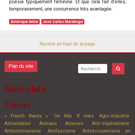
poésie typiquement féminine. Et que cela fait d’elles,
temporairement, une concurrence très avantagée.
Amérique latine
José Carlos Mariátegui
Revenir en haut de la page.
Plan du site
Mots-clefs
Thèmes
,
,
,
,
« French theory »
1er Mai
8 mars
Agro-industrie
,
,
,
,
Alimentation
Animaux
Annexes
Anti-impérialisme
,
,
Anticommunisme
Antifascisme
Antirévisionnisme en