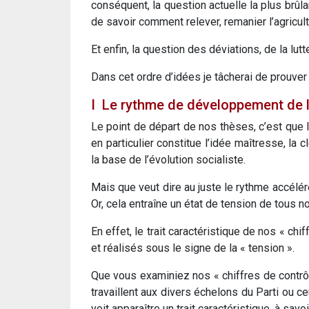
conséquent, la question actuelle la plus brûla
de savoir comment relever, remanier l’agricult
Et enfin, la question des déviations, de la lutt
Dans cet ordre d’idées je tâcherai de prouver 
I ­ Le rythme de développement de l
Le point de départ de nos thèses, c’est que
en particulier constitue l’idée maîtresse, la
la base de l’évolution socialiste.
Mais que veut dire au juste le rythme accélér
Or, cela entraîne un état de tension de tous 
En effet, le trait caractéristique de nos « ch
et réalisés sous le signe de la « tension ».
Que vous examiniez nos « chiffres de contrôl
travaillent aux divers échelons du Parti ou c
voit apparaître un trait caractéristique, à savo