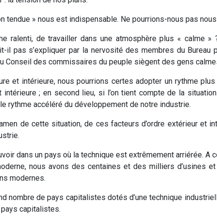
ion tendue » nous est indispensable. Ne pourrions-nous pas nous
hme ralenti, de travailler dans une atmosphère plus « calme
ait-il pas s’expliquer par la nervosité des membres du Bureau
 au Conseil des commissaires du peuple siègent des gens calmes
eure et intérieure, nous pourrions certes adopter un rythme plus 
et intérieure ; en second lieu, si l’on tient compte de la situati
le rythme accéléré du développement de notre industrie.
men de cette situation, de ces facteurs d’ordre extérieur et in
strie.
uvoir dans un pays où la technique est extrêmement arriérée. A c
oderne, nous avons des centaines et des milliers d’usines et 
ions modernes.
nd nombre de pays capitalistes dotés d’une technique industriel
pays capitalistes.