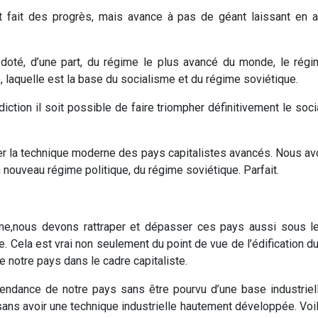
 fait des progrès, mais avance à pas de géant laissant en a
t doté, d’une part, du régime le plus avancé du monde, le régi
, laquelle est la base du socialisme et du régime soviétique.
tion il soit possible de faire triompher définitivement le soci
er la technique moderne des pays capitalistes avancés. Nous av
n nouveau régime politique, du régime soviétique. Parfait.
lisme,nous devons rattraper et dépasser ces pays aussi sous 
ite. Cela est vrai non seulement du point de vue de l’édification d
 notre pays dans le cadre capitaliste.
pendance de notre pays sans être pourvu d’une base industriel
 sans avoir une technique industrielle hautement développée. Vo