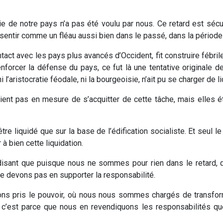
mie de notre pays n’a pas été voulu par nous. Ce retard est sécu
 sentir comme un fléau aussi bien dans le passé, dans la période 
ntact avec les pays plus avancés d’Occident, fit construire fébr
renforcer la défense du pays, ce fut là une tentative originale 
aristocratie féodale, ni la bourgeoisie, n’ait pu se charger de li
ient pas en mesure de s’acquitter de cette tâche, mais elles 
re liquidé que sur la base de l’édification socialiste. Et seul le p
à bien cette liquidation.
n disant que puisque nous ne sommes pour rien dans le retard,
ne devons pas en supporter la responsabilité.
vons pris le pouvoir, où nous nous sommes chargés de transfo
t c’est parce que nous en revendiquons les responsabilités qu