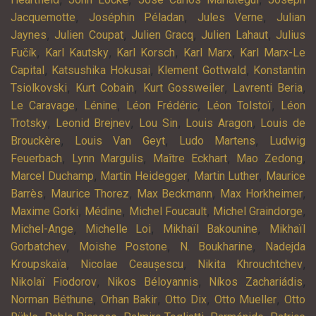
,
,
,
Jacquemotte
Joséphin Péladan
Jules Verne
Julian
,
,
,
,
Jaynes
Julien Coupat
Julien Gracq
Julien Lahaut
Julius
,
,
,
,
Fučík
Karl Kautsky
Karl Korsch
Karl Marx
Karl Marx-Le
,
,
,
Capital
Katsushika Hokusai
Klement Gottwald
Konstantin
,
,
,
,
Tsiolkovski
Kurt Cobain
Kurt Gossweiler
Lavrenti Beria
,
,
,
,
Le Caravage
Lénine
Léon Frédéric
Léon Tolstoï
Léon
,
,
,
,
Trotsky
Leonid Brejnev
Lou Sin
Louis Aragon
Louis de
,
,
,
Brouckère
Louis Van Geyt
Ludo Martens
Ludwig
,
,
,
,
Feuerbach
Lynn Margulis
Maître Eckhart
Mao Zedong
,
,
,
Marcel Duchamp
Martin Heidegger
Martin Luther
Maurice
,
,
,
,
Barrès
Maurice Thorez
Max Beckmann
Max Horkheimer
,
,
,
,
Maxime Gorki
Médine
Michel Foucault
Michel Graindorge
,
,
,
Michel-Ange
Michelle Loi
Mikhaïl Bakounine
Mikhaïl
,
,
,
Gorbatchev
Moishe Postone
N. Boukharine
Nadejda
,
,
,
Kroupskaïa
Nicolae Ceaușescu
Nikita Khrouchtchev
,
,
,
Nikolaï Fiodorov
Nikos Béloyannis
Níkos Zachariádis
,
,
,
,
Norman Béthune
Orhan Bakir
Otto Dix
Otto Mueller
Otto