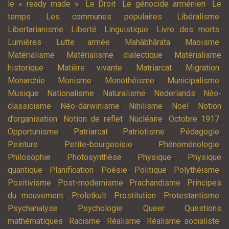
,
,
,
le « ready made »
Le Droit
Le génocide arménien
Le
,
,
,
temps
Les communes populaires
Libéralisme
,
,
,
,
Libertarianisme
Liberté
Linguistique
Livre des morts
,
,
,
,
Lumières
Lutte armée
Mahâbhârata
Maoïsme
,
,
Matérialisme
Matérialisme dialectique
Matérialisme
,
,
,
,
historique
Matière vivante
Matriarcat
Migration
,
,
,
,
Monarchie
Monisme
Monothéisme
Municipalisme
,
,
,
,
Musique
Nationalisme
Naturalisme
Nederlands
Néo-
,
,
,
,
classicisme
Néo-darwinisme
Nihilisme
Noël
Notion
,
,
,
,
d’organisation
Notion de reflet
Nucléaire
Octobre 1917
,
,
,
,
Opportunisme
Patriarcat
Patriotisme
Pédagogie
,
,
,
Peinture
Petite-bourgeoisie
Phénoménologie
,
,
,
Philosophie
Photosynthèse
Physique
Physique
,
,
,
,
,
quantique
Planification
Poésie
Politique
Polythéisme
,
,
,
Positivisme
Post-modernisme
Prachandisme
Principes
,
,
,
,
du mouvement
Proletkult
Prostitution
Protestantisme
,
,
,
Psychanalyse
Psychologie
Queer
Questions
,
,
,
,
mathématiques
Racisme
Réalisme
Réalisme socialiste