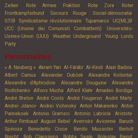
,
,
,
Zellen
Rote Armee Fraktion
Rote Zora
Roter
,
,
,
Frontkämpferbund
Secours Rouge
Social-démocratie
,
,
,
,
STIB
Syndicalisme révolutionnaire
Tupamaros
UC(ML)B
,
UCC (Unione dei Comunisti Combattenti)
Universités-
,
,
Usines-Union (UUU)
Weather Underground
Young Lords
,
Party
Personnalités
,
,
,
,
,
« A. Neuberg »
Akram Yari
Al-Fârâbî
Al-Kindi
Alain Badiou
,
,
,
Albert Camus
Alexander Dubček
Alexandra Kollontai
,
,
Alexandre d’Aphrodise
Alexandre Douguine
Alexandre
,
,
,
,
Rodtchenko
Alfons Mucha
Alfred Klahr
Amadeo Bordiga
,
,
,
,
André Breton
André Cools
André Fougeron
André Marty
,
,
,
Andreï Jdanov
Andreï Vichinsky
Anton Makarenko
Anton
,
,
,
,
Pannekoek
Antonio Gramsci
Antonio Labriola
Aristote
,
,
,
,
Arthur Rimbaud
August Bebel
Averroès
Avicenne
Baruch
,
,
,
Spinoza
Benedetto Croce
Benito Mussolini
Bertolt
,
,
,
,
Brecht
Bob Claessens
Bobby Seale
Boleslav Bierut