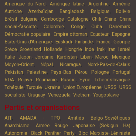
,
,
,
,
Amérique du Nord
Amérique latine
Argentine
Arménie
,
,
,
,
,
Autriche
Azerbaïdjan
Bangladesh
Belgique
Bolivie
,
,
,
,
,
,
Brésil
Bulgarie
Cambodge
Catalogne
Chili
Chine
Chine
,
,
,
,
,
social-fasciste
Colombie
Congo
Cuba
Danemark
,
,
,
,
Démocratie populaire
Empire ottoman
Equateur
Espagne
,
,
,
,
,
Etats-Unis d'Amérique
Euskadi
Finlande
France
Géorgie
,
,
,
,
,
,
,
,
Grèce
Groenland
Hollande
Hongrie
Inde
Irak
Iran
Israël
,
,
,
,
,
,
,
Italie
Japon
Jordanie
Kurdistan
Liban
Maroc
Mexique
,
,
,
,
Moyen-Orient
Népal
Nicaragua
Nord-Pas-de-Calais
,
,
,
,
,
,
Pakistan
Palestine
Pays-Bas
Pérou
Pologne
Portugal
,
,
,
,
,
,
RDA
Rojava
Roumanie
Russie
Syrie
Tchécoslovaquie
,
,
,
,
,
Tchéquie
Turquie
Ukraine
Union Européenne
URSS
URSS
,
,
,
,
,
socialiste
Uruguay
Venezuela
Vietnam
Yougoslavie
Partis et organisations
,
,
,
AIT
AMADA - TPO
Amitiés Belgo-Soviétiques
,
,
Anarchisme
Armée Rouge Japonaise (Sekigun Ha)
,
,
,
Autonomie
Black Panther Party
Bloc Marxiste-Léniniste