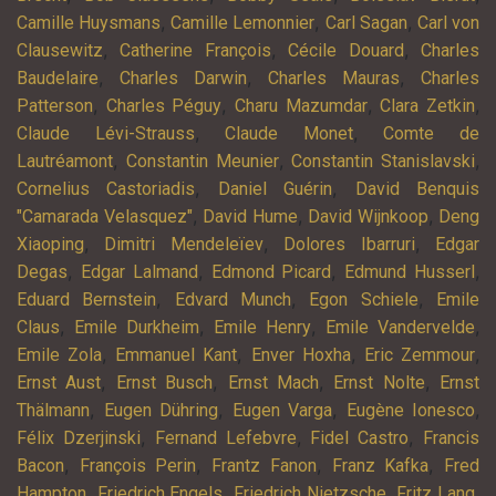
,
,
,
Camille Huysmans
Camille Lemonnier
Carl Sagan
Carl von
,
,
,
Clausewitz
Catherine François
Cécile Douard
Charles
,
,
,
Baudelaire
Charles Darwin
Charles Mauras
Charles
,
,
,
,
Patterson
Charles Péguy
Charu Mazumdar
Clara Zetkin
,
,
Claude Lévi-Strauss
Claude Monet
Comte de
,
,
,
Lautréamont
Constantin Meunier
Constantin Stanislavski
,
,
Cornelius Castoriadis
Daniel Guérin
David Benquis
,
,
,
"Camarada Velasquez"
David Hume
David Wijnkoop
Deng
,
,
,
Xiaoping
Dimitri Mendeleïev
Dolores Ibarruri
Edgar
,
,
,
,
Degas
Edgar Lalmand
Edmond Picard
Edmund Husserl
,
,
,
Eduard Bernstein
Edvard Munch
Egon Schiele
Emile
,
,
,
,
Claus
Emile Durkheim
Emile Henry
Emile Vandervelde
,
,
,
,
Emile Zola
Emmanuel Kant
Enver Hoxha
Eric Zemmour
,
,
,
,
Ernst Aust
Ernst Busch
Ernst Mach
Ernst Nolte
Ernst
,
,
,
,
Thälmann
Eugen Dühring
Eugen Varga
Eugène Ionesco
,
,
,
Félix Dzerjinski
Fernand Lefebvre
Fidel Castro
Francis
,
,
,
,
Bacon
François Perin
Frantz Fanon
Franz Kafka
Fred
,
,
,
,
Hampton
Friedrich Engels
Friedrich Nietzsche
Fritz Lang