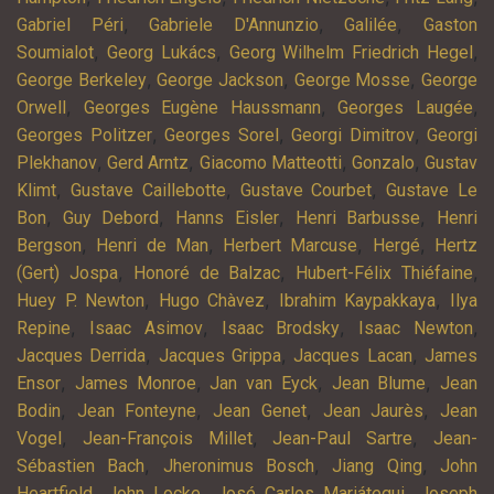
,
,
,
Gabriel Péri
Gabriele D'Annunzio
Galilée
Gaston
,
,
,
Soumialot
Georg Lukács
Georg Wilhelm Friedrich Hegel
,
,
,
George Berkeley
George Jackson
George Mosse
George
,
,
,
Orwell
Georges Eugène Haussmann
Georges Laugée
,
,
,
Georges Politzer
Georges Sorel
Georgi Dimitrov
Georgi
,
,
,
,
Plekhanov
Gerd Arntz
Giacomo Matteotti
Gonzalo
Gustav
,
,
,
Klimt
Gustave Caillebotte
Gustave Courbet
Gustave Le
,
,
,
,
Bon
Guy Debord
Hanns Eisler
Henri Barbusse
Henri
,
,
,
,
Bergson
Henri de Man
Herbert Marcuse
Hergé
Hertz
,
,
,
(Gert) Jospa
Honoré de Balzac
Hubert-Félix Thiéfaine
,
,
,
Huey P. Newton
Hugo Chàvez
Ibrahim Kaypakkaya
Ilya
,
,
,
,
Repine
Isaac Asimov
Isaac Brodsky
Isaac Newton
,
,
,
Jacques Derrida
Jacques Grippa
Jacques Lacan
James
,
,
,
,
Ensor
James Monroe
Jan van Eyck
Jean Blume
Jean
,
,
,
,
Bodin
Jean Fonteyne
Jean Genet
Jean Jaurès
Jean
,
,
,
Vogel
Jean-François Millet
Jean-Paul Sartre
Jean-
,
,
,
Sébastien Bach
Jheronimus Bosch
Jiang Qing
John
,
,
,
Heartfield
John Locke
José Carlos Mariátegui
Joseph