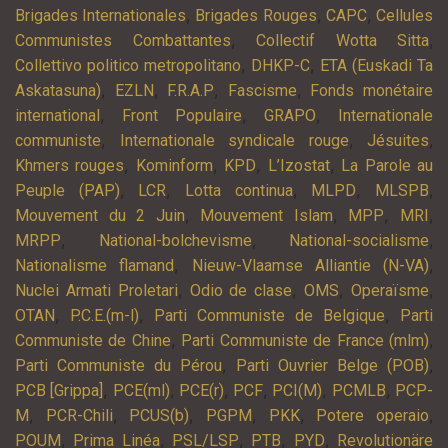
,
,
,
Brigades Internationales
Brigades Rouges
CAPC
Cellules
,
,
Communistes Combattantes
Collectif Wotta Sitta
,
,
Collettivo politico metropolitano
DHKP-C
ETA (Euskadi Ta
,
,
,
,
Askatasuna)
EZLN
F.R.A.P
Fascisme
Fonds monétaire
,
,
,
international
Front Populaire
GRAPO
Internationale
,
,
,
communiste
Internationale syndicale rouge
Jésuites
,
,
,
,
Khmers rouges
Kominform
KPD
L’Izostat
La Parole au
,
,
,
,
,
Peuple (PAP)
LCR
Lotta continua
MLPD
MLSPB
,
,
,
,
Mouvement du 2 Juin
Mouvement Islam
MPP
MRI
,
,
,
MRPP
National-bolchevisme
National-socialisme
,
,
Nationalisme flamand
Nieuw-Vlaamse Alliantie (N-VA)
,
,
,
,
Nuclei Armati Proletari
Odio de clase
OMS
Operaïsme
,
,
,
OTAN
P.C.E.(m-l)
Parti Communiste de Belgique
Parti
,
,
Communiste de Chine
Parti Communiste de France (mlm)
,
,
Parti Communiste du Pérou
Parti Ouvrier Belge (POB)
,
,
,
,
,
,
PCB [Grippa]
PCE(ml)
PCE(r)
PCF
PCI(M)
PCMLB
PCP-
,
,
,
,
,
,
M
PCR-Chili
PCUS(b)
PGPM
PKK
Potere operaio
,
,
,
,
,
POUM
Prima Linéa
PSL/LSP
PTB
PYD
Revolutionäre