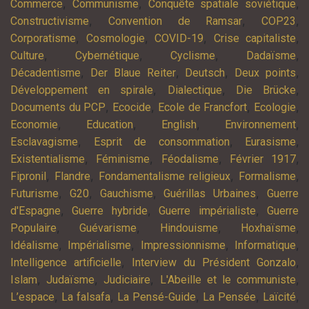
,
,
,
Commerce
Communisme
Conquête spatiale soviétique
,
,
,
Constructivisme
Convention de Ramsar
COP23
,
,
,
,
Corporatisme
Cosmologie
COVID-19
Crise capitaliste
,
,
,
,
Culture
Cybernétique
Cyclisme
Dadaïsme
,
,
,
,
Décadentisme
Der Blaue Reiter
Deutsch
Deux points
,
,
,
Développement en spirale
Dialectique
Die Brücke
,
,
,
,
Documents du PCP
Ecocide
Ecole de Francfort
Ecologie
,
,
,
,
Economie
Education
English
Environnement
,
,
,
Esclavagisme
Esprit de consommation
Eurasisme
,
,
,
,
Existentialisme
Féminisme
Féodalisme
Février 1917
,
,
,
,
Fipronil
Flandre
Fondamentalisme religieux
Formalisme
,
,
,
,
Futurisme
G20
Gauchisme
Guérillas Urbaines
Guerre
,
,
,
d'Espagne
Guerre hybride
Guerre impérialiste
Guerre
,
,
,
,
Populaire
Guévarisme
Hindouisme
Hoxhaïsme
,
,
,
,
Idéalisme
Impérialisme
Impressionnisme
Informatique
,
,
Intelligence artificielle
Interview du Président Gonzalo
,
,
,
,
Islam
Judaïsme
Judiciaire
L'Abeille et le communiste
,
,
,
,
,
L’espace
La falsafa
La Pensé-Guide
La Pensée
Laïcité