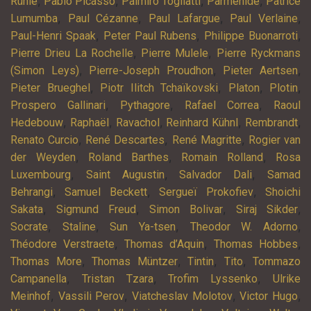
,
,
,
,
Rühle
Pablo Picasso
Palmiro Togliatti
Parménide
Patrice
,
,
,
,
Lumumba
Paul Cézanne
Paul Lafargue
Paul Verlaine
,
,
,
Paul-Henri Spaak
Peter Paul Rubens
Philippe Buonarroti
,
,
Pierre Drieu La Rochelle
Pierre Mulele
Pierre Ryckmans
,
,
,
(Simon Leys)
Pierre-Joseph Proudhon
Pieter Aertsen
,
,
,
,
Pieter Brueghel
Piotr Ilitch Tchaïkovski
Platon
Plotin
,
,
,
Prospero Gallinari
Pythagore
Rafael Correa
Raoul
,
,
,
,
,
Hedebouw
Raphaël
Ravachol
Reinhard Kühnl
Rembrandt
,
,
,
Renato Curcio
René Descartes
René Magritte
Rogier van
,
,
,
der Weyden
Roland Barthes
Romain Rolland
Rosa
,
,
,
Luxembourg
Saint Augustin
Salvador Dali
Samad
,
,
,
Behrangi
Samuel Beckett
Sergueï Prokofiev
Shoichi
,
,
,
,
Sakata
Sigmund Freud
Simon Bolivar
Siraj Sikder
,
,
,
,
Socrate
Staline
Sun Ya-tsen
Theodor W. Adorno
,
,
,
Théodore Verstraete
Thomas d’Aquin
Thomas Hobbes
,
,
,
,
Thomas More
Thomas Müntzer
Tintin
Tito
Tommazo
,
,
,
Campanella
Tristan Tzara
Trofim Lyssenko
Ulrike
,
,
,
,
Meinhof
Vassili Perov
Viatcheslav Molotov
Victor Hugo