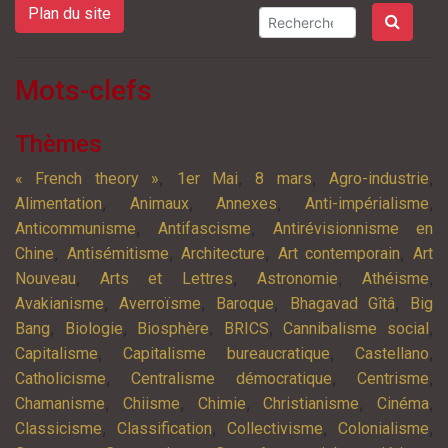
Plan du site
Mots-clefs
Thèmes
,
,
,
,
« French theory »
1er Mai
8 mars
Agro-industrie
,
,
,
,
Alimentation
Animaux
Annexes
Anti-impérialisme
,
,
Anticommunisme
Antifascisme
Antirévisionnisme en
,
,
,
,
Chine
Antisémitisme
Architecture
Art contemporain
Art
,
,
,
,
Nouveau
Arts et Lettres
Astronomie
Athéisme
,
,
,
,
Avakianisme
Averroïsme
Baroque
Bhagavad Gîtâ
Big
,
,
,
,
,
Bang
Biologie
Biosphère
BRICS
Cannibalisme social
,
,
,
Capitalisme
Capitalisme bureaucratique
Castellano
,
,
,
Catholicisme
Centralisme démocratique
Centrisme
,
,
,
,
,
Chamanisme
Chiisme
Chimie
Christianisme
Cinéma
,
,
,
,
Classicisme
Classification
Collectivisme
Colonialisme