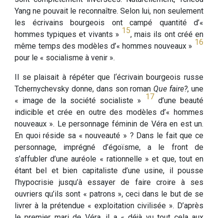
Yang ne pouvait le reconnaître. Selon lui, non seulement
les écrivains bourgeois ont campé quantité d’«
15
hommes typiques et vivants »
, mais ils ont créé en
16
même temps des modèles d’« hommes nouveaux »
pour le « socialisme à venir ».
Il se plaisait à répéter que l‘écrivain bourgeois russe
Tchernychevsky donne, dans son roman
Que faire?
, une
17
« image de la société socialiste »
d’une beauté
indicible et crée en outre des modèles d’« hommes
nouveaux ». Le personnage féminin de Véra en est un.
En quoi réside sa « nouveauté » ? Dans le fait que ce
personnage, imprégné d’égoïsme, a le front de
s’affubler d’une auréole « rationnelle » et que, tout en
étant bel et bien capitaliste d’une usine, il pousse
l’hypocrisie jusqu’à essayer de faire croire à ses
ouvriers qu’ils sont « patrons », ceci dans le but de se
livrer à la prétendue « exploitation civilisée ». D’après
le premier mari de Véra, il a « déjà vu tout cela aux