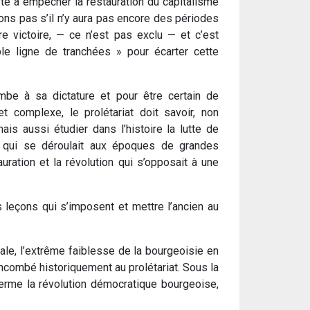
iste à empêcher la restauration du capitalisme
vons pas s’il n’y aura pas encore des périodes
re victoire, — ce n’est pas exclu — et c’est
ple ligne de tranchées » pour écarter cette
mbe à sa dictature et pour être certain de
t complexe, le prolétariat doit savoir, non
ais aussi étudier dans l’histoire la lutte de
e qui se déroulait aux époques de grandes
auration et la révolution qui s’opposait à une
es leçons qui s’imposent et mettre l’ancien au
dale, l’extrême faiblesse de la bourgeoisie en
incombé historiquement au prolétariat. Sous la
terme la révolution démocratique bourgeoise,