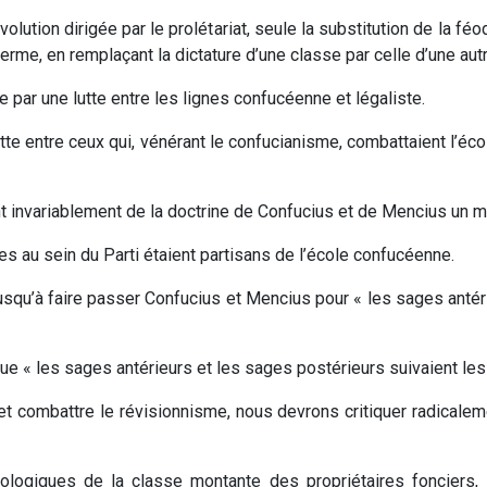
évolution dirigée par le prolétariat, seule la substitution de la f
erme, en remplaçant la dictature d’une classe par celle d’une aut
par une lutte entre les lignes confucéenne et légaliste.
utte entre ceux qui, vénérant le confucianisme, combattaient l’écol
nt invariablement de la doctrine de Confucius et de Mencius un 
es au sein du Parti étaient partisans de l’école confucéenne.
la jusqu’à faire passer Confucius et Mencius pour « les sages anté
 que « les sages antérieurs et les sages postérieurs suivaient l
t combattre le révisionnisme, nous devrons critiquer radicaleme
éologiques de la classe montante des propriétaires fonciers, 