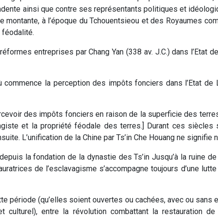
dente ainsi que contre ses représentants politiques et idéolog
sse montante, à l’époque du Tchouentsieou et des Royaumes comb
féodalité.
éformes entreprises par Chang Yan (­338 av. J.­C.) dans l’Etat de T
e où commence la perception des impôts fonciers dans l’Etat de 
cevoir des impôts fonciers en raison de la superficie des terres
vagiste et la propriété féodale des terres.] Durant ces siècle
uite. L’unification de la Chine par Ts’in Che Houang ne signifie nu
puis la fondation de la dynastie des Ts’in Jusqu’à la ruine de l
auratrices de l’esclavagisme s’accompagne toujours d’une lutte i
ette période (qu’elles soient ouvertes ou cachées, avec ou sans
 culturel), entre la révolution combattant la restauration de