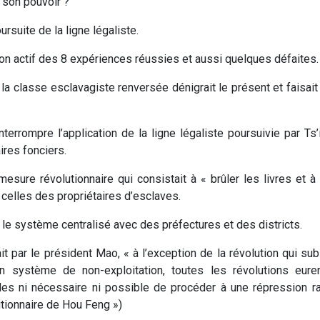
r son pouvoir ?
rsuite de la ligne légaliste.
son actif des 8 expériences réussies et aussi quelques défaites.
 la classe esclavagiste renversée dénigrait le présent et faisai
nterrompre l’application de la ligne légaliste poursuivie par Ts
ires fonciers.
esure révolutionnaire qui consistait à « brûler les livres et à
 celles des propriétaires d’esclaves.
e le système centralisé avec des préfectures et des districts.
t par le président Mao, « à l’exception de la révolution qui sub
à un système de non-exploitation, toutes les révolutions eur
r elles ni nécessaire ni possible de procéder à une répression r
tionnaire de Hou Feng »)