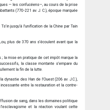
iques — les confucéens—, au cours de la prise
attants (770-­221 av. J.­ C.), époque marquée
s’in jusqu’à l’unification de la Chine par Tain
Lou, plus de 370 ans s’écoulent avant que la
 ; la mise en pratique de cet impôt marque la
s successifs, la classe montante s’empare du
llement la fin de la lutte.
a dynastie des Han de l’Ouest (206 av. J.­C.),
ncessante entre la restauration et la contre-
 effusion de sang, dans les domaines politique
 l’esclavagisme et la réaction voulant cette