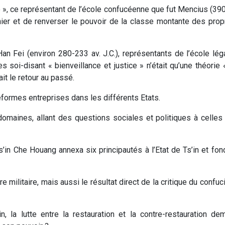
», ce représentant de l’école confucéenne que fut Mencius (390­-3
nier et de renverser le pouvoir de la classe montante des propri
Han Fei (environ 280­-233 av. J.­C.), représentants de l’école l
 soi-disant « bienveillance et justice » n’était qu’une théorie 
ait le retour au passé.
réformes entreprises dans les différents Etats.
omaines, allant des questions sociales et politiques à celles
Ts’in Che Houang annexa six principautés à l’Etat de Ts’in et fo
e militaire, mais aussi le résultat direct de la critique du confu
n, la lutte entre la restauration et la contre-restauration d