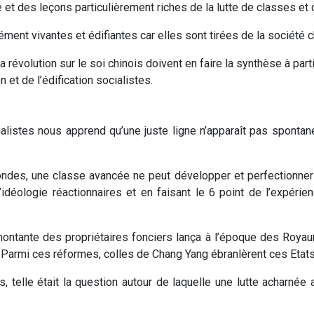
et des leçons particulièrement riches de la lutte de classes et d
ent vivantes et édifiantes car elles sont tirées de la société ch
a révolution sur le soi chinois doivent en faire la synthèse à par
on et de l’édification socialistes.
galistes nous apprend qu’une juste ligne n’apparaît pas spontan
ndes, une classe avancée ne peut développer et perfectionner s
l’idéologie réactionnaires et en faisant le 6 point de l’expéri
ontante des propriétaires fonciers lança à l’époque des Royaum
 Parmi ces réformes, colles de Chang Yang ébranlèrent ces Etat
, telle était la question autour de laquelle une lutte acharnée 