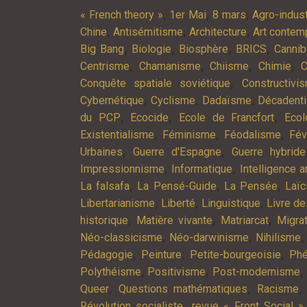
,
,
,
« French theory »
1er Mai
8 mars
Agro-indust
,
,
,
Chine
Antisémitisme
Architecture
Art contem
,
,
,
,
Big Bang
Biologie
Biosphère
BRICS
Cannib
,
,
,
,
Centrisme
Chamanisme
Chiisme
Chimie
C
,
Conquête spatiale soviétique
Constructivi
,
,
,
Cybernétique
Cyclisme
Dadaïsme
Décadent
,
,
,
du PCP
Ecocide
Ecole de Francfort
Ecol
,
,
,
Existentialisme
Féminisme
Féodalisme
Fév
,
,
Urbaines
Guerre d'Espagne
Guerre hybride
,
,
Impressionnisme
Informatique
Intelligence ar
,
,
,
La falsafa
La Pensé-Guide
La Pensée
Laïc
,
,
,
Libertarianisme
Liberté
Linguistique
Livre d
,
,
,
historique
Matière vivante
Matriarcat
Migra
,
,
Néo-classicisme
Néo-darwinisme
Nihilisme
,
,
,
Pédagogie
Peinture
Petite-bourgeoisie
Phé
,
,
,
Polythéisme
Positivisme
Post-modernisme
,
,
Queer
Questions mathématiques
Racisme
,
Révolution socialiste
revue « Front Social »