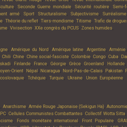
,
,
,
culture
Seconde Guerre mondiale
Sécurité routière
Semi-f
,
,
,
,
ment armé
Sport
Structuralisme
Subjectivisme
Surréalisme
,
,
,
,
ie
Théorie du reflet
Tiers-mondisme
Titisme
Trafic de drogue
,
,
,
,
isme
Vivisection
XXe congrès du PCUS
Zones humides
,
,
,
,
agne
Amérique du Nord
Amérique latine
Argentine
Arménie
,
,
,
,
,
,
,
Chili
Chine
Chine social-fasciste
Colombie
Congo
Cuba
Da
,
,
,
,
,
,
skadi
Finlande
France
Géorgie
Grèce
Groenland
Hollande
,
,
,
,
,
oyen-Orient
Népal
Nicaragua
Nord-Pas-de-Calais
Pakistan
,
,
,
,
,
coslovaquie
Tchéquie
Turquie
Ukraine
Union Européenne
,
,
,
s
Anarchisme
Armée Rouge Japonaise (Sekigun Ha)
Autonomi
,
,
APC
Cellules Communistes Combattantes
Collectif Wotta Sitta
,
,
,
scisme
Fonds monétaire international
Front Populaire
GRA