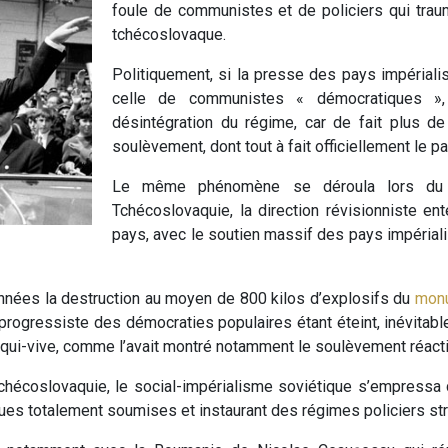
foule de communistes et de policiers qui traum
tchécoslovaque.
Politiquement, si la presse des pays impérialis
celle de communistes « démocratiques », 
désintégration du régime, car de fait plus d
soulèvement, dont tout à fait officiellement le pa
Le même phénomène se déroula lors d
Tchécoslovaquie, la direction révisionniste e
pays, avec le soutien massif des pays impériali
années la destruction au moyen de 800 kilos d’explosifs du
monu
 progressiste des démocraties populaires étant éteint, inévitabl
e qui-vive, comme l’avait montré notamment le soulèvement réactio
écoslovaquie, le social-impérialisme soviétique s’empressa d’
es totalement soumises et instaurant des régimes policiers str