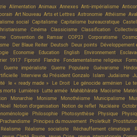
,
,
,
,
,
rie
Alimentation
Animaux
Annexes
Anti-impérialisme
Antic
,
,
,
,
,
porain
Art Nouveau
Arts et Lettres
Astronomie
Athéisme
Ava
,
,
,
alisme social
Capitalisme
Capitalisme bureaucratique
Castel
,
,
,
,
hristianisme
Cinéma
Classicisme
Classification
Collectiv
,
,
,
,
sme
Convention de Ramsar
COP23
Corporatisme
Cosmo
,
,
,
,
isme
Der Blaue Reiter
Deutsch
Deux points
Développement e
,
,
,
,
,
ogie
Economie
Education
English
Environnement
Esclav
,
,
,
,
rier 1917
Fipronil
Flandre
Fondamentalisme religieux
Form
,
,
,
,
Guerre impérialiste
Guerre Populaire
Guévarisme
Hindo
,
,
,
,
tificielle
Interview du Président Gonzalo
Islam
Judaïsme
Ju
,
,
,
,
ité
le « ready made »
Le Droit
Le génocide arménien
Le t
,
,
,
,
,
es morts
Lumières
Lutte armée
Mahâbhârata
Maoïsme
Matér
,
,
,
,
,
tion
Monarchie
Monisme
Monothéisme
Municipalisme
Mus
,
,
,
,
,
Noël
Notion d’organisation
Notion de reflet
Nucléaire
Octob
,
,
,
,
noménologie
Philosophie
Photosynthèse
Physique
Physiq
,
,
,
Prachandisme
Principes du mouvement
Proletkult
Prostitutio
,
,
,
,
Réalisme
Réalisme socialiste
Réchauffement climatique
R
,
,
,
revue Clarté Rouge
revue Crise
revue internationale Com