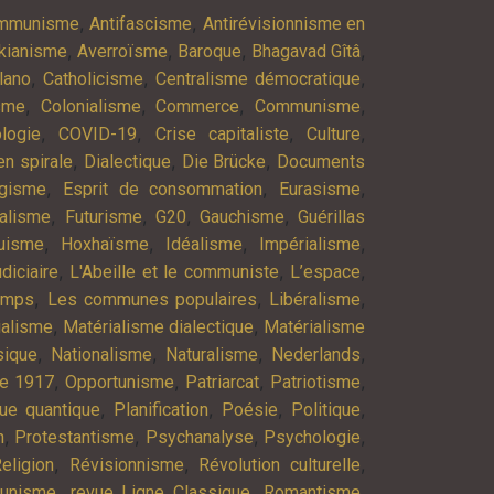
,
,
ommunisme
Antifascisme
Antirévisionnisme en
,
,
,
,
kianisme
Averroïsme
Baroque
Bhagavad Gîtâ
,
,
,
lano
Catholicisme
Centralisme démocratique
,
,
,
,
isme
Colonialisme
Commerce
Communisme
,
,
,
,
logie
COVID-19
Crise capitaliste
Culture
,
,
,
n spirale
Dialectique
Die Brücke
Documents
,
,
,
agisme
Esprit de consommation
Eurasisme
,
,
,
,
alisme
Futurisme
G20
Gauchisme
Guérillas
,
,
,
,
uisme
Hoxhaïsme
Idéalisme
Impérialisme
,
,
,
diciaire
L'Abeille et le communiste
L’espace
,
,
,
emps
Les communes populaires
Libéralisme
,
,
ialisme
Matérialisme dialectique
Matérialisme
,
,
,
,
ique
Nationalisme
Naturalisme
Nederlands
,
,
,
,
re 1917
Opportunisme
Patriarcat
Patriotisme
,
,
,
,
ue quantique
Planification
Poésie
Politique
,
,
,
,
n
Protestantisme
Psychanalyse
Psychologie
,
,
,
eligion
Révisionnisme
Révolution culturelle
,
,
,
munisme
revue Ligne Classique
Romantisme