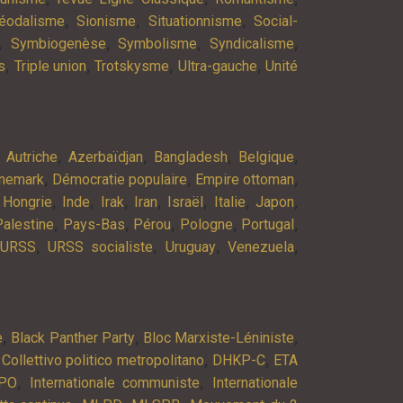
,
,
,
éodalisme
Sionisme
Situationnisme
Social-
,
,
,
,
Symbiogenèse
Symbolisme
Syndicalisme
,
,
,
,
s
Triple union
Trotskysme
Ultra-gauche
Unité
,
,
,
,
,
Autriche
Azerbaïdjan
Bangladesh
Belgique
,
,
,
nemark
Démocratie populaire
Empire ottoman
,
,
,
,
,
,
,
,
Hongrie
Inde
Irak
Iran
Israël
Italie
Japon
,
,
,
,
,
Palestine
Pays-Bas
Pérou
Pologne
Portugal
,
,
,
,
URSS
URSS socialiste
Uruguay
Venezuela
,
,
,
e
Black Panther Party
Bloc Marxiste-Léniniste
,
,
,
Collettivo politico metropolitano
DHKP-C
ETA
,
,
PO
Internationale communiste
Internationale