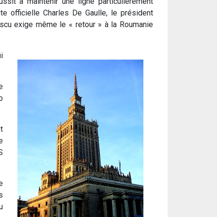
it à maintenir une ligne particulièrement
e officielle Charles De Gaulle, le président
sescu exige même le « retour » à la Roumanie
i
e
p
t
e
S
e
s
u