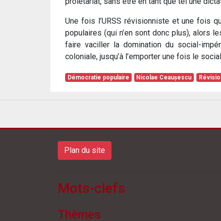
prolétariat, sans être en tant que tel une dicta
Une fois l’URSS révisionniste et une fois q
populaires (qui n’en sont donc plus), alors l
faire vaciller la domination du social-imp
coloniale, jusqu’à l’emporter une fois le socia
Démocratie populaire
Nicolae Ceaușescu
Révisi
Plan du site
Mots-clefs
Thèmes