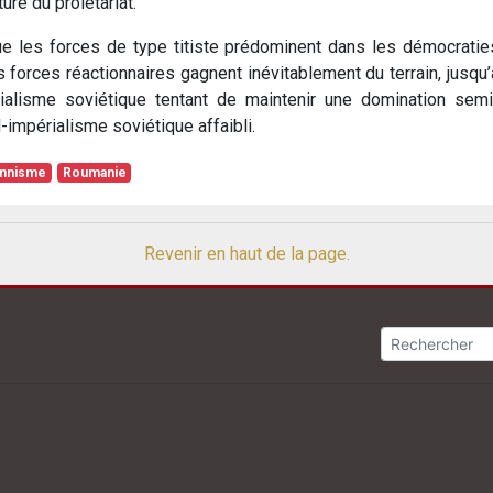
ture du prolétariat.
ue les forces de type titiste prédominent dans les démocratie
es forces réactionnaires gagnent inévitablement du terrain, jusqu’
érialisme soviétique tentant de maintenir une domination semi
l-impérialisme soviétique affaibli.
onnisme
Roumanie
Revenir en haut de la page.