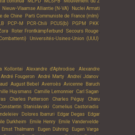
,
,
,
tta continua
MLPD
MLSPB
Mouvement du 2
,
,
Nieuw-Vlaamse Alliantie (N-VA)
Nuclei Armati
,
,
e de Chine
Parti Communiste de France (mlm)
,
,
,
,
,
,
LB
PCP-M
PCR-Chili
PCUS(b)
PGPM
PKK
,
,
,
Zora
Roter Frontkämpferbund
Secours Rouge
,
,
Combattenti)
Universités-Usines-Union (UUU)
,
,
a Kollontai
Alexandre d’Aphrodise
Alexandre
,
,
,
,
André Fougeron
André Marty
Andreï Jdanov
,
,
,
,
baud
August Bebel
Averroès
Avicenne
Baruch
,
,
,
ille Huysmans
Camille Lemonnier
Carl Sagan
,
,
,
ras
Charles Patterson
Charles Péguy
Charu
,
,
Constantin Stanislavski
Cornelius Castoriadis
,
,
,
endeleïev
Dolores Ibarruri
Edgar Degas
Edgar
,
,
,
ile Durkheim
Emile Henry
Emile Vandervelde
,
,
,
,
Ernst Thälmann
Eugen Dühring
Eugen Varga