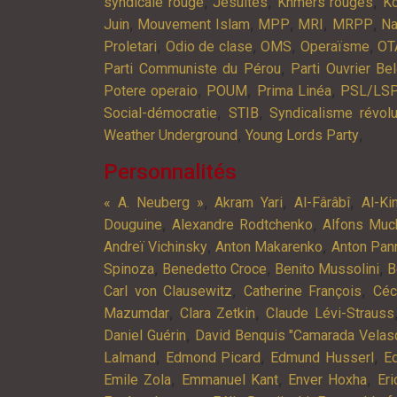
,
,
,
syndicale rouge
Jésuites
Khmers rouges
K
,
,
,
,
,
Juin
Mouvement Islam
MPP
MRI
MRPP
Na
,
,
,
,
Proletari
Odio de clase
OMS
Operaïsme
OT
,
Parti Communiste du Pérou
Parti Ouvrier Be
,
,
,
Potere operaio
POUM
Prima Linéa
PSL/LS
,
,
Social-démocratie
STIB
Syndicalisme révolu
,
,
Weather Underground
Young Lords Party
Personnalités
,
,
,
« A. Neuberg »
Akram Yari
Al-Fârâbî
Al-Ki
,
,
Douguine
Alexandre Rodtchenko
Alfons Muc
,
,
Andreï Vichinsky
Anton Makarenko
Anton Pan
,
,
,
Spinoza
Benedetto Croce
Benito Mussolini
B
,
,
Carl von Clausewitz
Catherine François
Céc
,
,
Mazumdar
Clara Zetkin
Claude Lévi-Strauss
,
Daniel Guérin
David Benquis "Camarada Velas
,
,
,
Lalmand
Edmond Picard
Edmund Husserl
Ed
,
,
,
Emile Zola
Emmanuel Kant
Enver Hoxha
Er