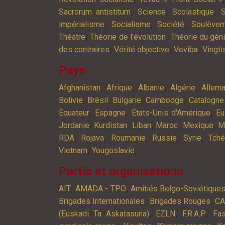
,
,
,
Sacrorum antistitum
Science
Scolastique
S
,
,
,
impérialisme
Socialisme
Société
Soulève
,
,
Théatre
Théorie de l'évolution
Théorie du gén
,
,
,
des contraires
Vérité objective
Veviba
Vingt
Pays
,
,
,
,
Afghanistan
Afrique
Albanie
Algérie
Allem
,
,
,
,
Bolivie
Brésil
Bulgarie
Cambodge
Catalogne
,
,
,
Equateur
Espagne
Etats-Unis d'Amérique
Eu
,
,
,
,
,
Jordanie
Kurdistan
Liban
Maroc
Mexique
M
,
,
,
,
,
RDA
Rojava
Roumanie
Russie
Syrie
Tché
,
,
Vietnam
Yougoslavie
Partis et organisations
,
,
AIT
AMADA - TPO
Amitiés Belgo-Soviétique
,
,
Brigades Internationales
Brigades Rouges
C
,
,
,
(Euskadi Ta Askatasuna)
EZLN
F.R.A.P
Fa