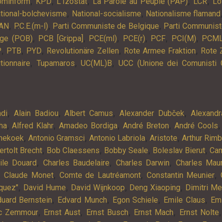
,
,
,
,
,
ominform
KPD
L’Izostat
La Parole au Peuple (PAP)
LCR
Lo
,
,
tional-bolchevisme
National-socialisme
Nationalisme flamand
,
,
,
AN
P.C.E.(m-l)
Parti Communiste de Belgique
Parti Communist
,
,
,
,
,
,
lge (POB)
PCB [Grippa]
PCE(ml)
PCE(r)
PCF
PCI(M)
PCM
,
,
,
,
,
P
PTB
PYD
Revolutionäre Zellen
Rote Armee Fraktion
Rote 
,
,
,
tionnaire
Tupamaros
UC(ML)B
UCC (Unione dei Comunisti 
,
,
,
,
ndi
Alain Badiou
Albert Camus
Alexander Dubček
Alexandr
,
,
,
,
ha
Alfred Klahr
Amadeo Bordiga
André Breton
André Cools
,
,
,
,
nekoek
Antonio Gramsci
Antonio Labriola
Aristote
Arthur Rim
,
,
,
,
ertolt Brecht
Bob Claessens
Bobby Seale
Boleslav Bierut
Cam
,
,
,
ile Douard
Charles Baudelaire
Charles Darwin
Charles Mau
,
,
,
,
Claude Monet
Comte de Lautréamont
Constantin Meunier
,
,
,
,
quez"
David Hume
David Wijnkoop
Deng Xiaoping
Dimitri M
,
,
,
,
uard Bernstein
Edvard Munch
Egon Schiele
Emile Claus
Em
,
,
,
,
ic Zemmour
Ernst Aust
Ernst Busch
Ernst Mach
Ernst Nolte