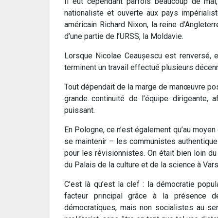
Il eut cependant parfois beaucoup de mal
nationaliste et ouverte aux pays impérialis
américain Richard Nixon, la reine d’Anglete
d’une partie de l’URSS, la Moldavie.
Lorsque Nicolae Ceaușescu est renversé, en 
terminent un travail effectué plusieurs décen
Tout dépendait de la marge de manœuvre poss
grande continuité de l’équipe dirigeante, 
puissant.
En Pologne, ce n’est également qu’au moyen de
se maintenir – les communistes authentiques
pour les révisionnistes. On était bien loin 
du Palais de la culture et de la science à Var
C’est là qu’est la clef : la démocratie popu
facteur principal grâce à la présence d
démocratiques, mais non socialistes au sens 