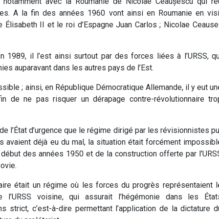
, notamment avec la Roumanie de Nicolae Ceaușescu qui réuss
tes. A la fin des années 1960 vont ainsi en Roumanie en visit
rre Élisabeth II et le roi d’Espagne Juan Carlos ; Nicolae Ceau
1989, il l’est ainsi surtout par des forces liées à l’URSS, qu
nies auparavant dans les autres pays de l’Est.
ible ; ainsi, en République Démocratique Allemande, il y eut un
afin de ne pas risquer un dérapage contre-révolutionnaire tro
 l’État d’urgence que le régime dirigé par les révisionnistes pu
 avaient déjà eu du mal, la situation était forcément impossibl
du début des années 1950 et de la construction offerte par l’URS
sovie.
laire était un régime où les forces du progrès représentaient l
e l’URSS voisine, qui assurait l’hégémonie dans les État
strict, c’est-à-dire permettant l’application de la dictature d