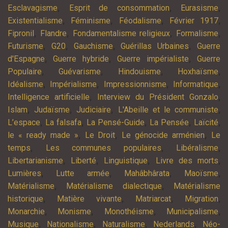
,
,
,
Esclavagisme
Esprit de consommation
Eurasisme
,
,
,
,
Existentialisme
Féminisme
Féodalisme
Février 1917
,
,
,
,
Fipronil
Flandre
Fondamentalisme religieux
Formalisme
,
,
,
,
Futurisme
G20
Gauchisme
Guérillas Urbaines
Guerre
,
,
,
d'Espagne
Guerre hybride
Guerre impérialiste
Guerre
,
,
,
,
Populaire
Guévarisme
Hindouisme
Hoxhaïsme
,
,
,
,
Idéalisme
Impérialisme
Impressionnisme
Informatique
,
,
Intelligence artificielle
Interview du Président Gonzalo
,
,
,
,
Islam
Judaïsme
Judiciaire
L'Abeille et le communiste
,
,
,
,
,
L’espace
La falsafa
La Pensé-Guide
La Pensée
Laïcité
,
,
,
le « ready made »
Le Droit
Le génocide arménien
Le
,
,
,
temps
Les communes populaires
Libéralisme
,
,
,
,
Libertarianisme
Liberté
Linguistique
Livre des morts
,
,
,
,
Lumières
Lutte armée
Mahâbhârata
Maoïsme
,
,
Matérialisme
Matérialisme dialectique
Matérialisme
,
,
,
,
historique
Matière vivante
Matriarcat
Migration
,
,
,
,
Monarchie
Monisme
Monothéisme
Municipalisme
,
,
,
,
Musique
Nationalisme
Naturalisme
Nederlands
Néo-