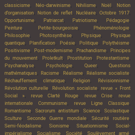
,
,
,
,
classicisme
Néo-darwinisme
Nihilisme
Noël
Notion
,
,
,
,
d’organisation
Notion de reflet
Nucléaire
Octobre 1917
,
,
,
,
Opportunisme
Patriarcat
Patriotisme
Pédagogie
,
,
,
Peinture
Petite-bourgeoisie
Phénoménologie
,
,
,
Philosophie
Photosynthèse
Physique
Physique
,
,
,
,
,
quantique
Planification
Poésie
Politique
Polythéisme
,
,
,
Positivisme
Post-modernisme
Prachandisme
Principes
,
,
,
,
du mouvement
Proletkult
Prostitution
Protestantisme
,
,
,
Psychanalyse
Psychologie
Queer
Questions
,
,
,
,
mathématiques
Racisme
Réalisme
Réalisme socialiste
,
,
,
Réchauffement climatique
Religion
Révisionnisme
,
,
Révolution culturelle
Révolution socialiste
revue « Front
,
,
,
Social »
revue Clarté Rouge
revue Crise
revue
,
,
internationale Communisme
revue Ligne Classique
,
,
,
,
Romantisme
Sacrorum antistitum
Science
Scolastique
,
,
,
Sculture
Seconde Guerre mondiale
Sécurité routière
,
,
,
Semi-féodalisme
Sionisme
Situationnisme
Social-
,
,
,
,
impérialisme
Socialisme
Société
Soulèvement armé