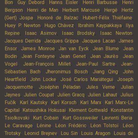
,
,
,
,
Bon
Guy Debord
Hanns Eisler
Henri Barbusse
Henri
,
,
,
,
Bergson
Henri de Man
Herbert Marcuse
Hergé
Hertz
,
,
,
(Gert) Jospa
Honoré de Balzac
Hubert-Félix Thiéfaine
,
,
,
Huey P. Newton
Hugo Chàvez
Ibrahim Kaypakkaya
Ilya
,
,
,
,
Repine
Isaac Asimov
Isaac Brodsky
Isaac Newton
,
,
,
Jacques Derrida
Jacques Grippa
Jacques Lacan
James
,
,
,
,
Ensor
James Monroe
Jan van Eyck
Jean Blume
Jean
,
,
,
,
Bodin
Jean Fonteyne
Jean Genet
Jean Jaurès
Jean
,
,
,
Vogel
Jean-François Millet
Jean-Paul Sartre
Jean-
,
,
,
Sébastien Bach
Jheronimus Bosch
Jiang Qing
John
,
,
,
Heartfield
John Locke
José Carlos Mariátegui
Joseph
,
,
,
Jacquemotte
Joséphin Péladan
Jules Verne
Julian
,
,
,
,
Jaynes
Julien Coupat
Julien Gracq
Julien Lahaut
Julius
,
,
,
,
Fučík
Karl Kautsky
Karl Korsch
Karl Marx
Karl Marx-Le
,
,
,
Capital
Katsushika Hokusai
Klement Gottwald
Konstantin
,
,
,
,
Tsiolkovski
Kurt Cobain
Kurt Gossweiler
Lavrenti Beria
,
,
,
,
Le Caravage
Lénine
Léon Frédéric
Léon Tolstoï
Léon
,
,
,
,
Trotsky
Leonid Brejnev
Lou Sin
Louis Aragon
Louis de