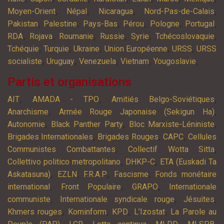
,
,
,
,
Moyen-Orient
Népal
Nicaragua
Nord-Pas-de-Calais
,
,
,
,
,
,
Pakistan
Palestine
Pays-Bas
Pérou
Pologne
Portugal
,
,
,
,
,
,
RDA
Rojava
Roumanie
Russie
Syrie
Tchécoslovaquie
,
,
,
,
,
Tchéquie
Turquie
Ukraine
Union Européenne
URSS
URSS
,
,
,
,
,
socialiste
Uruguay
Venezuela
Vietnam
Yougoslavie
Partis et organisations
,
,
,
AIT
AMADA - TPO
Amitiés Belgo-Soviétiques
,
,
Anarchisme
Armée Rouge Japonaise (Sekigun Ha)
,
,
,
Autonomie
Black Panther Party
Bloc Marxiste-Léniniste
,
,
,
Brigades Internationales
Brigades Rouges
CAPC
Cellules
,
,
Communistes Combattantes
Collectif Wotta Sitta
,
,
Collettivo politico metropolitano
DHKP-C
ETA (Euskadi Ta
,
,
,
,
Askatasuna)
EZLN
F.R.A.P
Fascisme
Fonds monétaire
,
,
,
international
Front Populaire
GRAPO
Internationale
,
,
,
communiste
Internationale syndicale rouge
Jésuites
,
,
,
,
Khmers rouges
Kominform
KPD
L’Izostat
La Parole au
,
,
,
,
,