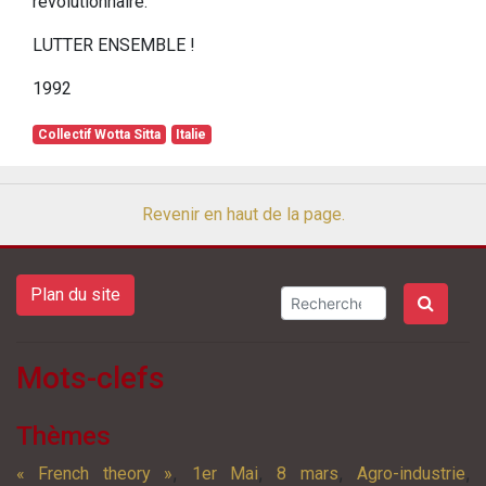
révolutionnaire.
LUTTER ENSEMBLE !
1992
Collectif Wotta Sitta
Italie
Revenir en haut de la page.
Plan du site
Mots-clefs
Thèmes
,
,
,
,
« French theory »
1er Mai
8 mars
Agro-industrie