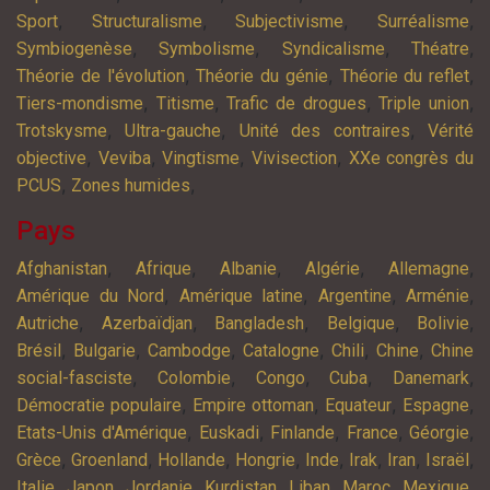
,
,
,
,
Sport
Structuralisme
Subjectivisme
Surréalisme
,
,
,
,
Symbiogenèse
Symbolisme
Syndicalisme
Théatre
,
,
,
Théorie de l'évolution
Théorie du génie
Théorie du reflet
,
,
,
,
Tiers-mondisme
Titisme
Trafic de drogues
Triple union
,
,
,
Trotskysme
Ultra-gauche
Unité des contraires
Vérité
,
,
,
,
objective
Veviba
Vingtisme
Vivisection
XXe congrès du
,
,
PCUS
Zones humides
Pays
,
,
,
,
,
Afghanistan
Afrique
Albanie
Algérie
Allemagne
,
,
,
,
Amérique du Nord
Amérique latine
Argentine
Arménie
,
,
,
,
,
Autriche
Azerbaïdjan
Bangladesh
Belgique
Bolivie
,
,
,
,
,
,
Brésil
Bulgarie
Cambodge
Catalogne
Chili
Chine
Chine
,
,
,
,
,
social-fasciste
Colombie
Congo
Cuba
Danemark
,
,
,
,
Démocratie populaire
Empire ottoman
Equateur
Espagne
,
,
,
,
,
Etats-Unis d'Amérique
Euskadi
Finlande
France
Géorgie
,
,
,
,
,
,
,
,
Grèce
Groenland
Hollande
Hongrie
Inde
Irak
Iran
Israël
,
,
,
,
,
,
,
Italie
Japon
Jordanie
Kurdistan
Liban
Maroc
Mexique