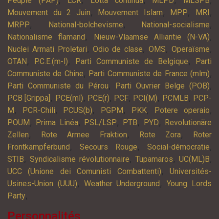
Peuple (PAP)
LCR
Lotta continua
MLPD
MLSPB
,
,
,
,
Mouvement du 2 Juin
Mouvement Islam
MPP
MRI
,
,
,
MRPP
National-bolchevisme
National-socialisme
,
,
Nationalisme flamand
Nieuw-Vlaamse Alliantie (N-VA)
,
,
,
,
Nuclei Armati Proletari
Odio de clase
OMS
Operaïsme
,
,
,
OTAN
P.C.E.(m-l)
Parti Communiste de Belgique
Parti
,
,
Communiste de Chine
Parti Communiste de France (mlm)
,
,
Parti Communiste du Pérou
Parti Ouvrier Belge (POB)
,
,
,
,
,
,
PCB [Grippa]
PCE(ml)
PCE(r)
PCF
PCI(M)
PCMLB
PCP-
,
,
,
,
,
,
M
PCR-Chili
PCUS(b)
PGPM
PKK
Potere operaio
,
,
,
,
,
POUM
Prima Linéa
PSL/LSP
PTB
PYD
Revolutionäre
,
,
,
Zellen
Rote Armee Fraktion
Rote Zora
Roter
,
,
,
Frontkämpferbund
Secours Rouge
Social-démocratie
,
,
,
,
STIB
Syndicalisme révolutionnaire
Tupamaros
UC(ML)B
,
UCC (Unione dei Comunisti Combattenti)
Universités-
,
,
Usines-Union (UUU)
Weather Underground
Young Lords
,
Party
Personnalités