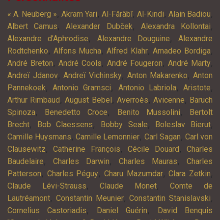
,
,
,
,
,
« A. Neuberg »
Akram Yari
Al-Fârâbî
Al-Kindi
Alain Badiou
,
,
,
Albert Camus
Alexander Dubček
Alexandra Kollontai
,
,
Alexandre d’Aphrodise
Alexandre Douguine
Alexandre
,
,
,
,
Rodtchenko
Alfons Mucha
Alfred Klahr
Amadeo Bordiga
,
,
,
,
André Breton
André Cools
André Fougeron
André Marty
,
,
,
Andreï Jdanov
Andreï Vichinsky
Anton Makarenko
Anton
,
,
,
,
Pannekoek
Antonio Gramsci
Antonio Labriola
Aristote
,
,
,
,
Arthur Rimbaud
August Bebel
Averroès
Avicenne
Baruch
,
,
,
Spinoza
Benedetto Croce
Benito Mussolini
Bertolt
,
,
,
,
Brecht
Bob Claessens
Bobby Seale
Boleslav Bierut
,
,
,
Camille Huysmans
Camille Lemonnier
Carl Sagan
Carl von
,
,
,
Clausewitz
Catherine François
Cécile Douard
Charles
,
,
,
Baudelaire
Charles Darwin
Charles Mauras
Charles
,
,
,
,
Patterson
Charles Péguy
Charu Mazumdar
Clara Zetkin
,
,
Claude Lévi-Strauss
Claude Monet
Comte de
,
,
,
Lautréamont
Constantin Meunier
Constantin Stanislavski
,
,
Cornelius Castoriadis
Daniel Guérin
David Benquis