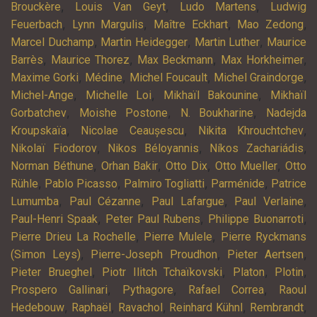
,
,
,
Brouckère
Louis Van Geyt
Ludo Martens
Ludwig
,
,
,
,
Feuerbach
Lynn Margulis
Maître Eckhart
Mao Zedong
,
,
,
Marcel Duchamp
Martin Heidegger
Martin Luther
Maurice
,
,
,
,
Barrès
Maurice Thorez
Max Beckmann
Max Horkheimer
,
,
,
,
Maxime Gorki
Médine
Michel Foucault
Michel Graindorge
,
,
,
Michel-Ange
Michelle Loi
Mikhaïl Bakounine
Mikhaïl
,
,
,
Gorbatchev
Moishe Postone
N. Boukharine
Nadejda
,
,
,
Kroupskaïa
Nicolae Ceaușescu
Nikita Khrouchtchev
,
,
,
Nikolaï Fiodorov
Nikos Béloyannis
Níkos Zachariádis
,
,
,
,
Norman Béthune
Orhan Bakir
Otto Dix
Otto Mueller
Otto
,
,
,
,
Rühle
Pablo Picasso
Palmiro Togliatti
Parménide
Patrice
,
,
,
,
Lumumba
Paul Cézanne
Paul Lafargue
Paul Verlaine
,
,
,
Paul-Henri Spaak
Peter Paul Rubens
Philippe Buonarroti
,
,
Pierre Drieu La Rochelle
Pierre Mulele
Pierre Ryckmans
,
,
,
(Simon Leys)
Pierre-Joseph Proudhon
Pieter Aertsen
,
,
,
,
Pieter Brueghel
Piotr Ilitch Tchaïkovski
Platon
Plotin
,
,
,
Prospero Gallinari
Pythagore
Rafael Correa
Raoul
,
,
,
,
,
Hedebouw
Raphaël
Ravachol
Reinhard Kühnl
Rembrandt