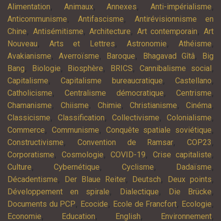
,
,
,
,
Alimentation
Animaux
Annexes
Anti-impérialisme
,
,
Anticommunisme
Antifascisme
Antirévisionnisme en
,
,
,
,
Chine
Antisémitisme
Architecture
Art contemporain
Art
,
,
,
,
Nouveau
Arts et Lettres
Astronomie
Athéisme
,
,
,
,
Avakianisme
Averroïsme
Baroque
Bhagavad Gîtâ
Big
,
,
,
,
,
Bang
Biologie
Biosphère
BRICS
Cannibalisme social
,
,
,
Capitalisme
Capitalisme bureaucratique
Castellano
,
,
,
Catholicisme
Centralisme démocratique
Centrisme
,
,
,
,
,
Chamanisme
Chiisme
Chimie
Christianisme
Cinéma
,
,
,
,
Classicisme
Classification
Collectivisme
Colonialisme
,
,
,
Commerce
Communisme
Conquête spatiale soviétique
,
,
,
Constructivisme
Convention de Ramsar
COP23
,
,
,
,
Corporatisme
Cosmologie
COVID-19
Crise capitaliste
,
,
,
,
Culture
Cybernétique
Cyclisme
Dadaïsme
,
,
,
,
Décadentisme
Der Blaue Reiter
Deutsch
Deux points
,
,
,
Développement en spirale
Dialectique
Die Brücke
,
,
,
,
Documents du PCP
Ecocide
Ecole de Francfort
Ecologie
,
,
,
,
Economie
Education
English
Environnement