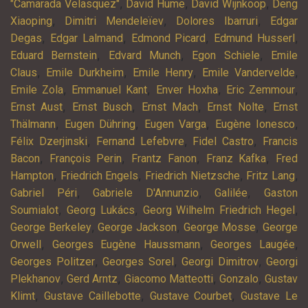
,
,
,
"Camarada Velasquez"
David Hume
David Wijnkoop
Deng
,
,
,
Xiaoping
Dimitri Mendeleïev
Dolores Ibarruri
Edgar
,
,
,
,
Degas
Edgar Lalmand
Edmond Picard
Edmund Husserl
,
,
,
Eduard Bernstein
Edvard Munch
Egon Schiele
Emile
,
,
,
,
Claus
Emile Durkheim
Emile Henry
Emile Vandervelde
,
,
,
,
Emile Zola
Emmanuel Kant
Enver Hoxha
Eric Zemmour
,
,
,
,
Ernst Aust
Ernst Busch
Ernst Mach
Ernst Nolte
Ernst
,
,
,
,
Thälmann
Eugen Dühring
Eugen Varga
Eugène Ionesco
,
,
,
Félix Dzerjinski
Fernand Lefebvre
Fidel Castro
Francis
,
,
,
,
Bacon
François Perin
Frantz Fanon
Franz Kafka
Fred
,
,
,
,
Hampton
Friedrich Engels
Friedrich Nietzsche
Fritz Lang
,
,
,
Gabriel Péri
Gabriele D'Annunzio
Galilée
Gaston
,
,
,
Soumialot
Georg Lukács
Georg Wilhelm Friedrich Hegel
,
,
,
George Berkeley
George Jackson
George Mosse
George
,
,
,
Orwell
Georges Eugène Haussmann
Georges Laugée
,
,
,
Georges Politzer
Georges Sorel
Georgi Dimitrov
Georgi
,
,
,
,
Plekhanov
Gerd Arntz
Giacomo Matteotti
Gonzalo
Gustav
,
,
,
Klimt
Gustave Caillebotte
Gustave Courbet
Gustave Le