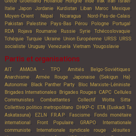
,
,
,
,
,
,
,
,
Grèce
Groenland
Hollande
Hongrie
Inde
Irak
Iran
Israël
,
,
,
,
,
,
,
Italie
Japon
Jordanie
Kurdistan
Liban
Maroc
Mexique
,
,
,
,
Moyen-Orient
Népal
Nicaragua
Nord-Pas-de-Calais
,
,
,
,
,
,
Pakistan
Palestine
Pays-Bas
Pérou
Pologne
Portugal
,
,
,
,
,
,
RDA
Rojava
Roumanie
Russie
Syrie
Tchécoslovaquie
,
,
,
,
,
Tchéquie
Turquie
Ukraine
Union Européenne
URSS
URSS
,
,
,
,
,
socialiste
Uruguay
Venezuela
Vietnam
Yougoslavie
Partis et organisations
,
,
,
AIT
AMADA - TPO
Amitiés Belgo-Soviétiques
,
,
Anarchisme
Armée Rouge Japonaise (Sekigun Ha)
,
,
,
Autonomie
Black Panther Party
Bloc Marxiste-Léniniste
,
,
,
Brigades Internationales
Brigades Rouges
CAPC
Cellules
,
,
Communistes Combattantes
Collectif Wotta Sitta
,
,
Collettivo politico metropolitano
DHKP-C
ETA (Euskadi Ta
,
,
,
,
Askatasuna)
EZLN
F.R.A.P
Fascisme
Fonds monétaire
,
,
,
international
Front Populaire
GRAPO
Internationale
,
,
,
communiste
Internationale syndicale rouge
Jésuites