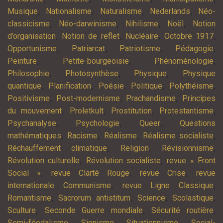
,
,
,
,
Musique
Nationalisme
Naturalisme
Nederlands
Néo-
,
,
,
,
classicisme
Néo-darwinisme
Nihilisme
Noël
Notion
,
,
,
,
d’organisation
Notion de reflet
Nucléaire
Octobre 1917
,
,
,
,
Opportunisme
Patriarcat
Patriotisme
Pédagogie
,
,
,
Peinture
Petite-bourgeoisie
Phénoménologie
,
,
,
Philosophie
Photosynthèse
Physique
Physique
,
,
,
,
,
quantique
Planification
Poésie
Politique
Polythéisme
,
,
,
Positivisme
Post-modernisme
Prachandisme
Principes
,
,
,
,
du mouvement
Proletkult
Prostitution
Protestantisme
,
,
,
Psychanalyse
Psychologie
Queer
Questions
,
,
,
,
mathématiques
Racisme
Réalisme
Réalisme socialiste
,
,
,
Réchauffement climatique
Religion
Révisionnisme
,
,
Révolution culturelle
Révolution socialiste
revue « Front
,
,
,
Social »
revue Clarté Rouge
revue Crise
revue
,
,
internationale Communisme
revue Ligne Classique
,
,
,
,
Romantisme
Sacrorum antistitum
Science
Scolastique
,
,
,
Sculture
Seconde Guerre mondiale
Sécurité routière
,
,
,
Semi-féodalisme
Sionisme
Situationnisme
Social-