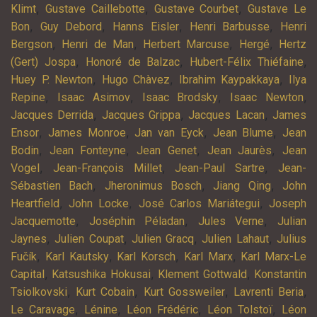
,
,
,
Klimt
Gustave Caillebotte
Gustave Courbet
Gustave Le
,
,
,
,
Bon
Guy Debord
Hanns Eisler
Henri Barbusse
Henri
,
,
,
,
Bergson
Henri de Man
Herbert Marcuse
Hergé
Hertz
,
,
,
(Gert) Jospa
Honoré de Balzac
Hubert-Félix Thiéfaine
,
,
,
Huey P. Newton
Hugo Chàvez
Ibrahim Kaypakkaya
Ilya
,
,
,
,
Repine
Isaac Asimov
Isaac Brodsky
Isaac Newton
,
,
,
Jacques Derrida
Jacques Grippa
Jacques Lacan
James
,
,
,
,
Ensor
James Monroe
Jan van Eyck
Jean Blume
Jean
,
,
,
,
Bodin
Jean Fonteyne
Jean Genet
Jean Jaurès
Jean
,
,
,
Vogel
Jean-François Millet
Jean-Paul Sartre
Jean-
,
,
,
Sébastien Bach
Jheronimus Bosch
Jiang Qing
John
,
,
,
Heartfield
John Locke
José Carlos Mariátegui
Joseph
,
,
,
Jacquemotte
Joséphin Péladan
Jules Verne
Julian
,
,
,
,
Jaynes
Julien Coupat
Julien Gracq
Julien Lahaut
Julius
,
,
,
,
Fučík
Karl Kautsky
Karl Korsch
Karl Marx
Karl Marx-Le
,
,
,
Capital
Katsushika Hokusai
Klement Gottwald
Konstantin
,
,
,
,
Tsiolkovski
Kurt Cobain
Kurt Gossweiler
Lavrenti Beria
,
,
,
,
Le Caravage
Lénine
Léon Frédéric
Léon Tolstoï
Léon