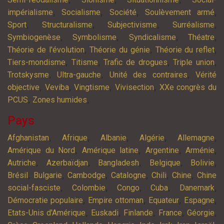
,
,
,
,
impérialisme
Socialisme
Société
Soulèvement armé
,
,
,
,
Sport
Structuralisme
Subjectivisme
Surréalisme
,
,
,
,
Symbiogenèse
Symbolisme
Syndicalisme
Théatre
,
,
,
Théorie de l'évolution
Théorie du génie
Théorie du reflet
,
,
,
,
Tiers-mondisme
Titisme
Trafic de drogues
Triple union
,
,
,
Trotskysme
Ultra-gauche
Unité des contraires
Vérité
,
,
,
,
objective
Veviba
Vingtisme
Vivisection
XXe congrès du
,
,
PCUS
Zones humides
Pays
,
,
,
,
,
Afghanistan
Afrique
Albanie
Algérie
Allemagne
,
,
,
,
Amérique du Nord
Amérique latine
Argentine
Arménie
,
,
,
,
,
Autriche
Azerbaïdjan
Bangladesh
Belgique
Bolivie
,
,
,
,
,
,
Brésil
Bulgarie
Cambodge
Catalogne
Chili
Chine
Chine
,
,
,
,
,
social-fasciste
Colombie
Congo
Cuba
Danemark
,
,
,
,
Démocratie populaire
Empire ottoman
Equateur
Espagne
,
,
,
,
,
Etats-Unis d'Amérique
Euskadi
Finlande
France
Géorgie