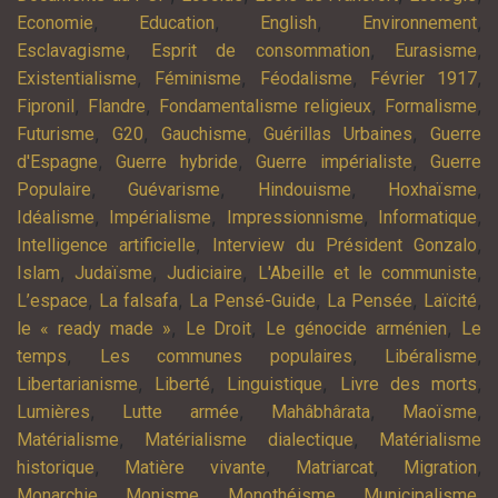
,
,
,
,
Economie
Education
English
Environnement
,
,
,
Esclavagisme
Esprit de consommation
Eurasisme
,
,
,
,
Existentialisme
Féminisme
Féodalisme
Février 1917
,
,
,
,
Fipronil
Flandre
Fondamentalisme religieux
Formalisme
,
,
,
,
Futurisme
G20
Gauchisme
Guérillas Urbaines
Guerre
,
,
,
d'Espagne
Guerre hybride
Guerre impérialiste
Guerre
,
,
,
,
Populaire
Guévarisme
Hindouisme
Hoxhaïsme
,
,
,
,
Idéalisme
Impérialisme
Impressionnisme
Informatique
,
,
Intelligence artificielle
Interview du Président Gonzalo
,
,
,
,
Islam
Judaïsme
Judiciaire
L'Abeille et le communiste
,
,
,
,
,
L’espace
La falsafa
La Pensé-Guide
La Pensée
Laïcité
,
,
,
le « ready made »
Le Droit
Le génocide arménien
Le
,
,
,
temps
Les communes populaires
Libéralisme
,
,
,
,
Libertarianisme
Liberté
Linguistique
Livre des morts
,
,
,
,
Lumières
Lutte armée
Mahâbhârata
Maoïsme
,
,
Matérialisme
Matérialisme dialectique
Matérialisme
,
,
,
,
historique
Matière vivante
Matriarcat
Migration
,
,
,
,
Monarchie
Monisme
Monothéisme
Municipalisme