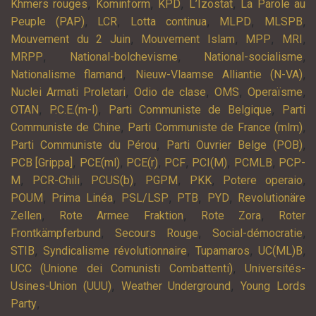
,
,
,
,
Khmers rouges
Kominform
KPD
L’Izostat
La Parole au
,
,
,
,
,
Peuple (PAP)
LCR
Lotta continua
MLPD
MLSPB
,
,
,
,
Mouvement du 2 Juin
Mouvement Islam
MPP
MRI
,
,
,
MRPP
National-bolchevisme
National-socialisme
,
,
Nationalisme flamand
Nieuw-Vlaamse Alliantie (N-VA)
,
,
,
,
Nuclei Armati Proletari
Odio de clase
OMS
Operaïsme
,
,
,
OTAN
P.C.E.(m-l)
Parti Communiste de Belgique
Parti
,
,
Communiste de Chine
Parti Communiste de France (mlm)
,
,
Parti Communiste du Pérou
Parti Ouvrier Belge (POB)
,
,
,
,
,
,
PCB [Grippa]
PCE(ml)
PCE(r)
PCF
PCI(M)
PCMLB
PCP-
,
,
,
,
,
,
M
PCR-Chili
PCUS(b)
PGPM
PKK
Potere operaio
,
,
,
,
,
POUM
Prima Linéa
PSL/LSP
PTB
PYD
Revolutionäre
,
,
,
Zellen
Rote Armee Fraktion
Rote Zora
Roter
,
,
,
Frontkämpferbund
Secours Rouge
Social-démocratie
,
,
,
,
STIB
Syndicalisme révolutionnaire
Tupamaros
UC(ML)B
,
UCC (Unione dei Comunisti Combattenti)
Universités-
,
,
Usines-Union (UUU)
Weather Underground
Young Lords
,
Party