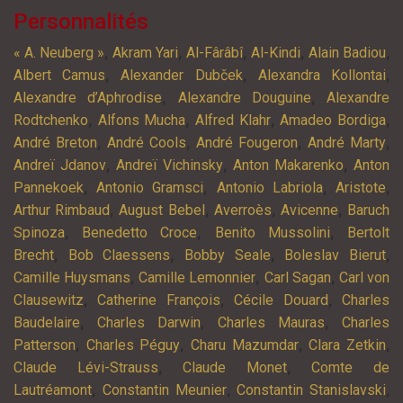
Personnalités
,
,
,
,
,
« A. Neuberg »
Akram Yari
Al-Fârâbî
Al-Kindi
Alain Badiou
,
,
,
Albert Camus
Alexander Dubček
Alexandra Kollontai
,
,
Alexandre d’Aphrodise
Alexandre Douguine
Alexandre
,
,
,
,
Rodtchenko
Alfons Mucha
Alfred Klahr
Amadeo Bordiga
,
,
,
,
André Breton
André Cools
André Fougeron
André Marty
,
,
,
Andreï Jdanov
Andreï Vichinsky
Anton Makarenko
Anton
,
,
,
,
Pannekoek
Antonio Gramsci
Antonio Labriola
Aristote
,
,
,
,
Arthur Rimbaud
August Bebel
Averroès
Avicenne
Baruch
,
,
,
Spinoza
Benedetto Croce
Benito Mussolini
Bertolt
,
,
,
,
Brecht
Bob Claessens
Bobby Seale
Boleslav Bierut
,
,
,
Camille Huysmans
Camille Lemonnier
Carl Sagan
Carl von
,
,
,
Clausewitz
Catherine François
Cécile Douard
Charles
,
,
,
Baudelaire
Charles Darwin
Charles Mauras
Charles
,
,
,
,
Patterson
Charles Péguy
Charu Mazumdar
Clara Zetkin
,
,
Claude Lévi-Strauss
Claude Monet
Comte de
,
,
,
Lautréamont
Constantin Meunier
Constantin Stanislavski