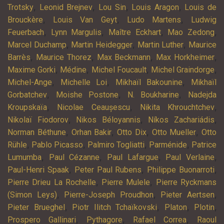
,
,
,
,
Trotsky
Leonid Brejnev
Lou Sin
Louis Aragon
Louis de
,
,
,
Brouckère
Louis Van Geyt
Ludo Martens
Ludwig
,
,
,
,
Feuerbach
Lynn Margulis
Maître Eckhart
Mao Zedong
,
,
,
Marcel Duchamp
Martin Heidegger
Martin Luther
Maurice
,
,
,
,
Barrès
Maurice Thorez
Max Beckmann
Max Horkheimer
,
,
,
,
Maxime Gorki
Médine
Michel Foucault
Michel Graindorge
,
,
,
Michel-Ange
Michelle Loi
Mikhaïl Bakounine
Mikhaïl
,
,
,
Gorbatchev
Moishe Postone
N. Boukharine
Nadejda
,
,
,
Kroupskaïa
Nicolae Ceaușescu
Nikita Khrouchtchev
,
,
,
Nikolaï Fiodorov
Nikos Béloyannis
Níkos Zachariádis
,
,
,
,
Norman Béthune
Orhan Bakir
Otto Dix
Otto Mueller
Otto
,
,
,
,
Rühle
Pablo Picasso
Palmiro Togliatti
Parménide
Patrice
,
,
,
,
Lumumba
Paul Cézanne
Paul Lafargue
Paul Verlaine
,
,
,
Paul-Henri Spaak
Peter Paul Rubens
Philippe Buonarroti
,
,
Pierre Drieu La Rochelle
Pierre Mulele
Pierre Ryckmans
,
,
,
(Simon Leys)
Pierre-Joseph Proudhon
Pieter Aertsen
,
,
,
,
Pieter Brueghel
Piotr Ilitch Tchaïkovski
Platon
Plotin
,
,
,
Prospero Gallinari
Pythagore
Rafael Correa
Raoul