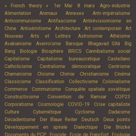
,
,
,
,
« French theory »
1er Mai
8 mars
Agro-industrie
,
,
,
,
Alimentation
Animaux
Annexes
Anti-impérialisme
,
,
Anticommunisme
Antifascisme
Antirévisionnisme en
,
,
,
,
Chine
Antisémitisme
Architecture
Art contemporain
Art
,
,
,
,
Nouveau
Arts et Lettres
Astronomie
Athéisme
,
,
,
,
Avakianisme
Averroïsme
Baroque
Bhagavad Gîtâ
Big
,
,
,
,
,
Bang
Biologie
Biosphère
BRICS
Cannibalisme social
,
,
,
Capitalisme
Capitalisme bureaucratique
Castellano
,
,
,
Catholicisme
Centralisme démocratique
Centrisme
,
,
,
,
,
Chamanisme
Chiisme
Chimie
Christianisme
Cinéma
,
,
,
,
Classicisme
Classification
Collectivisme
Colonialisme
,
,
,
Commerce
Communisme
Conquête spatiale soviétique
,
,
,
Constructivisme
Convention de Ramsar
COP23
,
,
,
,
Corporatisme
Cosmologie
COVID-19
Crise capitaliste
,
,
,
,
Culture
Cybernétique
Cyclisme
Dadaïsme
,
,
,
,
Décadentisme
Der Blaue Reiter
Deutsch
Deux points
,
,
,
Développement en spirale
Dialectique
Die Brücke
,
,
,
,
Documents du PCP
Ecocide
Ecole de Francfort
Ecologie