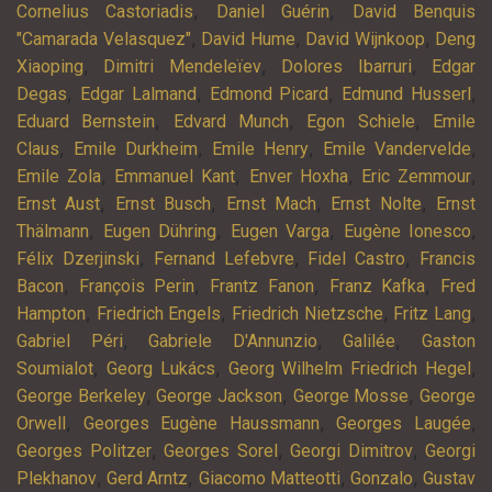
,
,
Cornelius Castoriadis
Daniel Guérin
David Benquis
,
,
,
"Camarada Velasquez"
David Hume
David Wijnkoop
Deng
,
,
,
Xiaoping
Dimitri Mendeleïev
Dolores Ibarruri
Edgar
,
,
,
,
Degas
Edgar Lalmand
Edmond Picard
Edmund Husserl
,
,
,
Eduard Bernstein
Edvard Munch
Egon Schiele
Emile
,
,
,
,
Claus
Emile Durkheim
Emile Henry
Emile Vandervelde
,
,
,
,
Emile Zola
Emmanuel Kant
Enver Hoxha
Eric Zemmour
,
,
,
,
Ernst Aust
Ernst Busch
Ernst Mach
Ernst Nolte
Ernst
,
,
,
,
Thälmann
Eugen Dühring
Eugen Varga
Eugène Ionesco
,
,
,
Félix Dzerjinski
Fernand Lefebvre
Fidel Castro
Francis
,
,
,
,
Bacon
François Perin
Frantz Fanon
Franz Kafka
Fred
,
,
,
,
Hampton
Friedrich Engels
Friedrich Nietzsche
Fritz Lang
,
,
,
Gabriel Péri
Gabriele D'Annunzio
Galilée
Gaston
,
,
,
Soumialot
Georg Lukács
Georg Wilhelm Friedrich Hegel
,
,
,
George Berkeley
George Jackson
George Mosse
George
,
,
,
Orwell
Georges Eugène Haussmann
Georges Laugée
,
,
,
Georges Politzer
Georges Sorel
Georgi Dimitrov
Georgi
,
,
,
,
Plekhanov
Gerd Arntz
Giacomo Matteotti
Gonzalo
Gustav