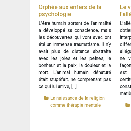
Orphée aux enfers de la
Le v
psychologie
l’al
L’être humain sortant de l’animalité
L’all
a développé sa conscience, mais
obt
les découvertes qui vont avec ont
inte
été un immense traumatisme. Il n’y
diff
avait plus de distance abstraite
allég
avec les joies et les peines, le
ne v
bonheur et la paix, la douleur et la
faço
mort. L’animal humain dénaturé
est 
était stupéfait, ne comprenant pas
cert
ce qui lui arrive, […]
cons
matiè
La naissance de la religion
comme thérapie mentale