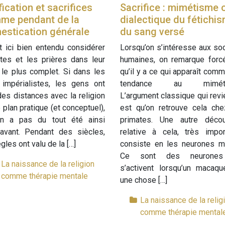
fication et sacrifices
Sacrifice : mimétisme 
me pendant de la
dialectique du fétichi
estication générale
du sang versé
ut ici bien entendu considérer
Lorsqu’on s’intéresse aux so
ites et les prières dans leur
humaines, on remarque forc
le plus complet. Si dans les
qu’il y a ce qui apparaît com
 impérialistes, les gens ont
tendance au miméti
des distances avec la religion
L’argument classique qui revie
e plan pratique (et conceptuel),
est qu’on retrouve cela che
’en a pas du tout été ainsi
primates. Une autre décou
ravant. Pendant des siècles,
relative à cela, très impor
ègles ont valu de la […]
consiste en les neurones mi
Ce sont des neurones
La naissance de la religion
s’activent lorsqu’un macaqu
comme thérapie mentale
une chose […]
La naissance de la relig
comme thérapie mental