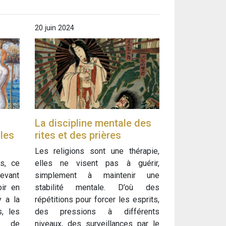
20 juin 2024
La discipline mentale des
les
rites et des prières
Les religions sont une thérapie,
s, ce
elles ne visent pas à guérir,
levant
simplement à maintenir une
oir en
stabilité mentale. D’où des
y a la
répétitions pour forcer les esprits,
s, les
des pressions à différents
t de
niveaux, des surveillances par le