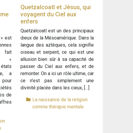
Quetzalcoatl et Jésus, qui
isme
voyagent du Ciel aux
enfers
Quetzalcoatl est un des principaux
 » est
dieux de la Mésoamérique. Dans la
iennes
langue des aztèques, cela signifie
 fait
oiseau et serpent, ce qui est une
de «
allusion bien sûr à sa capacité de
états
passer du Ciel aux enfers, et de
re, a
remonter. On a ici un rôle ultime, car
 pour
ce n’est pas simplement une
xiétés
divinité placée dans les cieux, […]
res de
La naissance de la religion
fres
comme thérapie mentale
ion
e