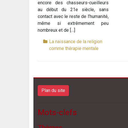
encore des chasseurs-cueilleurs
au début du 21e siècle, sans
contact avec le reste de l’humanité,
même si extrêmement peu
nombreux et de […]
La naissance de la religion
comme thérapie mentale
Plan du site
Mots-clefs
Thèmes