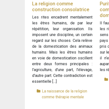
La religion comme
Puri
construction consolatrice
com
dom
Les rites encadrent mentalement
les êtres humains, de par leur
Il fa
répétition, leur organisation. Ils
les r
imposent une discipline, un certain
sens 
regard sur les choses. Cela relève
pays
de la domestication des animaux
pris 
humains. Mais les êtres humains
sur l
en voie de domestication oscillent
il n
entre deux formes principales :
aupa
l’agriculture, d’une part, l’élevage,
les r
d’autre part. Cette contradiction est
essentielle […]
La naissance de la religion
comme thérapie mentale