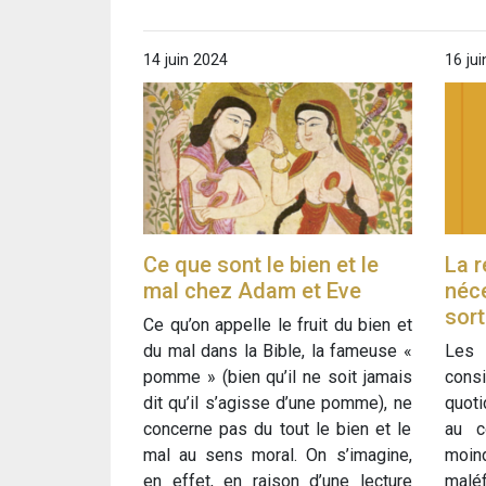
14 juin 2024
16 ju
Ce que sont le bien et le
La r
mal chez Adam et Eve
néce
sort
Ce qu’on appelle le fruit du bien et
du mal dans la Bible, la fameuse «
Les 
pomme » (bien qu’il ne soit jamais
con
dit qu’il s’agisse d’une pomme), ne
quoti
concerne pas du tout le bien et le
au c
mal au sens moral. On s’imagine,
moind
en effet, en raison d’une lecture
maléf