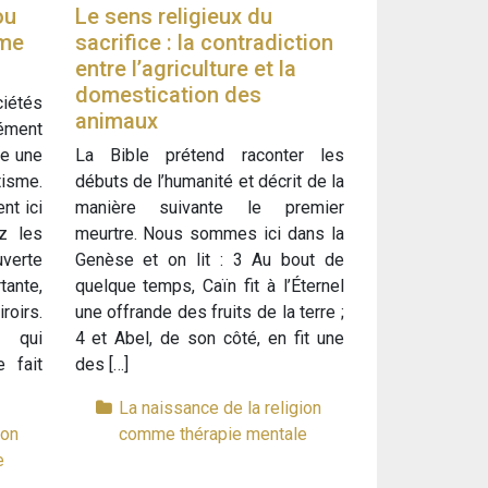
ou
Le sens religieux du
sme
sacrifice : la contradiction
entre l’agriculture et la
domestication des
ciétés
animaux
ément
me une
La Bible prétend raconter les
sme.
débuts de l’humanité et décrit de la
nt ici
manière suivante le premier
z les
meurtre. Nous sommes ici dans la
verte
Genèse et on lit : 3 Au bout de
tante,
quelque temps, Caïn fit à l’Éternel
roirs.
une offrande des fruits de la terre ;
 qui
4 et Abel, de son côté, en fit une
e fait
des […]
La naissance de la religion
ion
comme thérapie mentale
e