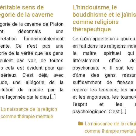
éritable sens de
L’hindouisme, le
légorie de la caverne
bouddhisme et le jaïn
comme religions
égorie de la caverne de Platon
thérapeutique
ient désormais une
rprétation fondamentalement
Ce qu’on appelle un « gourou
érente. Ce n’est pas une
en fait dans les religions ind
orie de la vérité que les gens
le maître spirituel qui
eulent pas voir, de toutes
littéralement office 
ns cela est évident pour qui
psychonaute ». Il suit les 
sérieux. C’est déjà, avec
d’âme des gens, rassu
itude, une allégorie de la
suffisamment de finesse
titution du monde par la
repérer les tensions, les an
re façonnée par le dieu […]
et les angoisses, les tournu
l’esprit et les af
La naissance de la religion
psychologiques. C’est […]
comme thérapie mentale
La naissance de la relig
comme thérapie mental