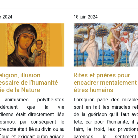
in 2024
18 juin 2024
eligion, illusion
Rites et prières pour
ssaire de l’humanité
encadrer mentalement 
ie de la Nature
êtres humains
animismes polythéistes
Lorsqu’on parle des miracle
sidéraient que la vie
sont en fait les miracles re
dienne était directement liée
de la guérison qu’il faut av
osmos, par conséquent le
tête, car pour l’humanité, il 
re acte était lié au divin ou au
faim, le froid, les privation
ique et exigeait qu’on agisse
carences, le sentimen