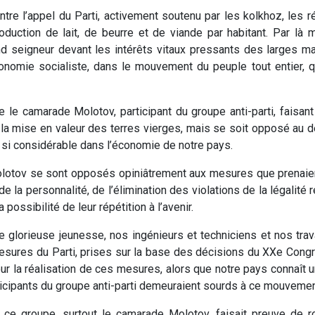
ontre l’appel du Parti, activement soutenu par les kolkhoz, les r
oduction de lait, de beurre et de viande par habitant. Par l
 seigneur devant les intérêts vitaux pressants des larges ma
nomie socialiste, dans le mouvement du peuple tout entier, q
e camarade Molotov, participant du groupe anti-parti, faisan
la mise en valeur des terres vierges, mais se soit opposé au d
e si considérable dans l’économie de notre pays.
tov se sont opposés opiniâtrement aux mesures que prenaient 
e la personnalité, de l’élimination des violations de la légalit
possibilité de leur répétition à l’avenir.
e glorieuse jeunesse, nos ingénieurs et techniciens et nos trava
sures du Parti, prises sur la base des décisions du XXe Congrè
pour la réalisation de ces mesures, alors que notre pays connaît u
articipants du groupe anti-parti demeuraient sourds à ce mouvem
, ce groupe, surtout le camarade Molotov, faisait preuve de 