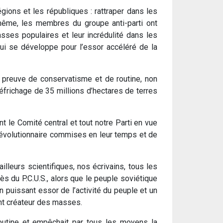
égions et les républiques : rattraper dans les
à même, les membres du groupe anti-parti ont
sses populaires et leur incrédulité dans les
ui se développe pour l’essor accéléré de la
t preuve de conservatisme et de routine, non
éfrichage de 35 millions d’hectares de terres
le Comité central et tout notre Parti en vue
é révolutionnaire commises en leur temps et de
illeurs scientifiques, nos écrivains, tous les
s du P.C.U.S., alors que le peuple soviétique
n puissant essor de l’activité du peuple et un
ent créateur des masses.
routine et empêchait par tous les moyens la