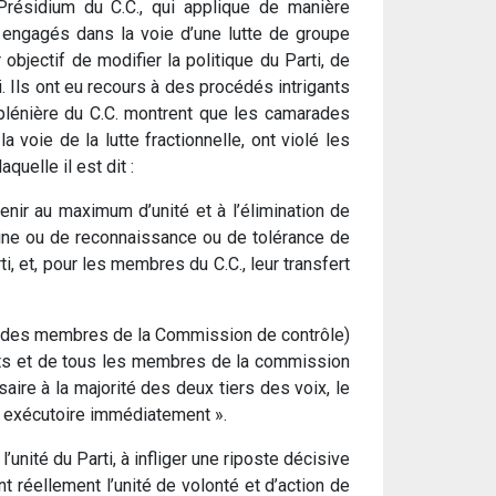
 Présidium du C.C., qui applique de manière
engagés dans la voie d’une lutte de groupe
 objectif de modifier la politique du Parti, de
. Ils ont eu recours à des procédés intrigants
 plénière du C.C. montrent que les camarades
 voie de la lutte fractionnelle, ont violé les
quelle il est dit :
rvenir au maximum d’unité et à l’élimination de
pline ou de reconnaissance ou de tolérance de
i, et, pour les membres du C.C., leur transfert
 à des membres de la Commission de contrôle)
ants et de tous les membres de la commission
ire à la majorité des deux tiers des voix, le
t exécutoire immédiatement ».
unité du Parti, à infliger une riposte décisive
ant réellement l’unité de volonté et d’action de