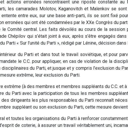
 et actions erronées rencontraient une riposte constante au
rti, les camarades Molotov, Kaganovitch et Malenkov se sont 
 entente entre eux, sur une base anti-parti, ils se sont fixé pour
ion erronées qui ont été condamnées par le XXe Congrès du parti
 le Comité central. Les faits dévoilés au cours de la session
 Chépilov qui s’était joint à eux, après s’être engagés dans la
 Parti « Sur l’unité du Parti », rédigé par Lénine, décision dans la
intérieur du Parti et dans tout le travail soviétique, et pour pa
mandate le C.C. pour appliquer, en cas de violation de la disci
isciplinaires du Parti, et jusque et y compris l’exclusion du Part
esure extrême, leur exclusion du Parti.
esure extrême (à des membres et membres suppléants du C.C. et
ière du Parti avec la participation de tous les membres supplé
 des dirigeants les plus responsables du Parti reconnaît nécessa
embre suppléant ou son exclusion du Parti, cette mesure devien
al et toutes les organisations du Parti à renforcer constamment l’
’esprit de coterie, à assurer un travail véritablement uni, incarn