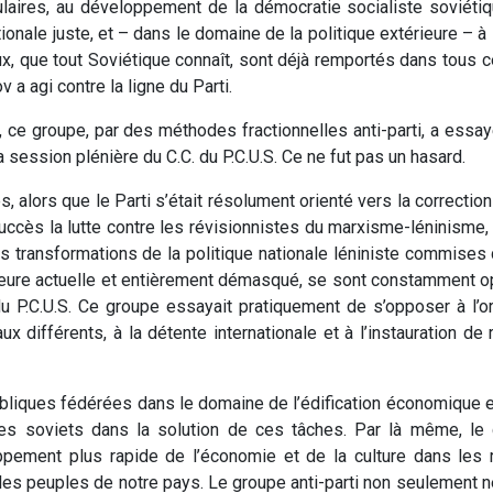
laires, au développement de la démocratie socialiste soviéti
ationale juste, et – dans le domaine de la politique extérieure – à
ux, que tout Soviétique connaît, sont déjà remportés dans tous 
 a agi contre la ligne du Parti.
ti, ce groupe, par des méthodes fractionnelles anti-parti, a ess
 session plénière du C.C. du P.C.U.S. Ce ne fut pas un hasard.
, alors que le Parti s’était résolument orienté vers la correcti
uccès la lutte contre les révisionnistes du marxisme-léninisme, ta
es transformations de la politique nationale léniniste commises
 l’heure actuelle et entièrement démasqué, se sont constamment 
 P.C.U.S. Ce groupe essayait pratiquement de s’opposer à l’or
 différents, à la détente internationale et à l’instauration de r
publiques fédérées dans le domaine de l’édification économique et 
s soviets dans la solution de ces tâches. Par là même, le gro
pement plus rapide de l’économie et de la culture dans les 
s les peuples de notre pays. Le groupe anti-parti non seulement 