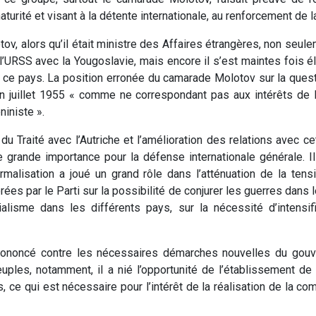
urité et visant à la détente internationale, au renforcement de l
ov, alors qu’il était ministre des Affaires étrangères, non seul
 l’URSS avec la Yougoslavie, mais encore il s’est maintes fois
vec ce pays. La position erronée du camarade Molotov sur la q
 en juillet 1955 « comme ne correspondant pas aux intérêts de l
niniste ».
 Traité avec l’Autriche et l’amélioration des relations avec ce
ne grande importance pour la défense internationale générale. I
malisation a joué un grand rôle dans l’atténuation de la tensi
es par le Parti sur la possibilité de conjurer les guerres dans l
lisme dans les différents pays, sur la nécessité d’intensifi
rononcé contre les nécessaires démarches nouvelles du gouv
uples, notamment, il a nié l’opportunité de l’établissement de
 ce qui est nécessaire pour l’intérêt de la réalisation de la co