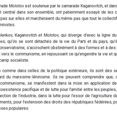
rade Molotov est soutenue par le camarade Kaganovitch, et dans
 central dans son ensemble, ont patiemment essayé de les corr
nt pas sur elles et marcheraient du même pas que tout le collectif
ninistes.
kov, Kaganovitch et Molotov, qui diverge d’avec la ligne du Pa
s, qu’ils se sont détachés de la vie du Parti et du pays, qu’il
e conservatisme, s’accrochent obstinément à des formes et à des 
 vers le communisme, en repoussant ce qu’engendre la vie et q
 camp socialiste.
re comme dans celles de la politique extérieure, ils sont des s
égard du marxisme-léninisme. Ils ne peuvent comprendre que, 
 le communisme, se manifestent dans la mise en application 
 coexistence pacifique et de lutte pour l’amitié entre les peupl
rection de l’industrie, dans la lutte pour l’essor de l’agricultur
ements, pour l’extension des droits des républiques fédérées, p
sses populaires.