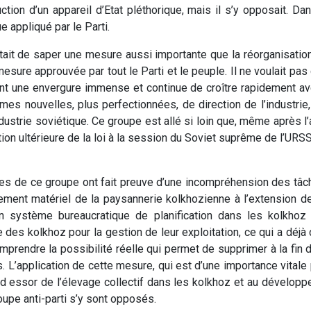
uction d’un appareil d’Etat pléthorique, mais il s’y opposait. Da
 appliqué par le Parti.
ait de saper une mesure aussi importante que la réorganisation d
re approuvée par tout le Parti et le peuple. Il ne voulait pas 
int une envergure immense et continue de croître rapidement ave
rmes nouvelles, plus perfectionnées, de direction de l’industri
ndustrie soviétique. Ce groupe est allé si loin que, même après 
tion ultérieure de la loi à la session du Soviet suprême de l’URSS, 
res de ce groupe ont fait preuve d’une incompréhension des tâch
sement matériel de la paysannerie kolkhozienne à l’extension de
n système bureaucratique de planification dans les kolkhoz 
ive des kolkhoz pour la gestion de leur exploitation, ce qui a déj
mprendre la possibilité réelle qui permet de supprimer à la fin 
 L’application de cette mesure, qui est d’une importance vitale
d essor de l’élevage collectif dans les kolkhoz et au développ
upe anti-parti s’y sont opposés.