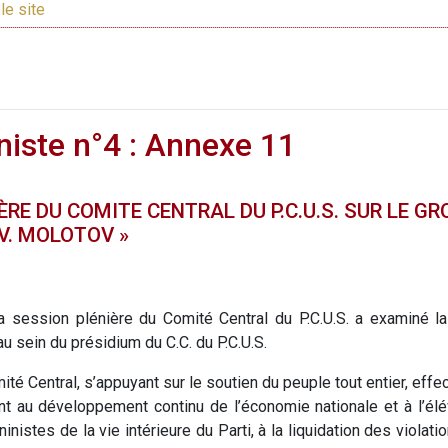
le site
niste n°4 : Annexe 11
ÈRE DU COMITE CENTRAL DU P.C.U.S. SUR LE GR
V. MOLOTOV »
 session plénière du Comité Central du P.C.U.S. a examiné la
au sein du présidium du C.C. du P.C.U.S.
ité Central, s’appuyant sur le soutien du peuple tout entier, eff
t au développement continu de l’économie nationale et à l’él
istes de la vie intérieure du Parti, à la liquidation des violation