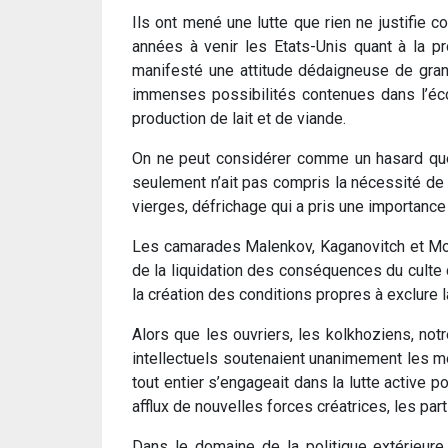
Ils ont mené une lutte que rien ne justifie c
années à venir les Etats-Unis quant à la pr
manifesté une attitude dédaigneuse de grand
immenses possibilités contenues dans l’éco
production de lait et de viande.
On ne peut considérer comme un hasard que l
seulement n’ait pas compris la nécessité de 
vierges, défrichage qui a pris une importanc
Les camarades Malenkov, Kaganovitch et Molo
de la liquidation des conséquences du culte d
la création des conditions propres à exclure la 
Alors que les ouvriers, les kolkhoziens, notr
intellectuels soutenaient unanimement les me
tout entier s’engageait dans la lutte active 
afflux de nouvelles forces créatrices, les p
Dans le domaine de la politique extérieure