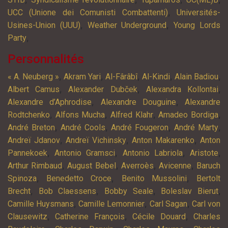
,
UCC (Unione dei Comunisti Combattenti)
Universités-
,
,
Usines-Union (UUU)
Weather Underground
Young Lords
,
Party
Personnalités
,
,
,
,
,
« A. Neuberg »
Akram Yari
Al-Fârâbî
Al-Kindi
Alain Badiou
,
,
,
Albert Camus
Alexander Dubček
Alexandra Kollontai
,
,
Alexandre d’Aphrodise
Alexandre Douguine
Alexandre
,
,
,
,
Rodtchenko
Alfons Mucha
Alfred Klahr
Amadeo Bordiga
,
,
,
,
André Breton
André Cools
André Fougeron
André Marty
,
,
,
Andreï Jdanov
Andreï Vichinsky
Anton Makarenko
Anton
,
,
,
,
Pannekoek
Antonio Gramsci
Antonio Labriola
Aristote
,
,
,
,
Arthur Rimbaud
August Bebel
Averroès
Avicenne
Baruch
,
,
,
Spinoza
Benedetto Croce
Benito Mussolini
Bertolt
,
,
,
,
Brecht
Bob Claessens
Bobby Seale
Boleslav Bierut
,
,
,
Camille Huysmans
Camille Lemonnier
Carl Sagan
Carl von
,
,
,
Clausewitz
Catherine François
Cécile Douard
Charles