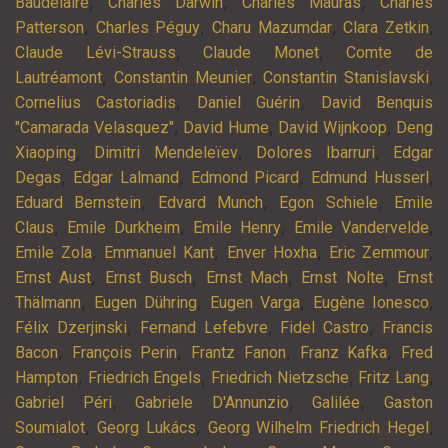
,
,
,
Baudelaire
Charles Darwin
Charles Mauras
Charles
,
,
,
,
Patterson
Charles Péguy
Charu Mazumdar
Clara Zetkin
,
,
Claude Lévi-Strauss
Claude Monet
Comte de
,
,
,
Lautréamont
Constantin Meunier
Constantin Stanislavski
,
,
Cornelius Castoriadis
Daniel Guérin
David Benquis
,
,
,
"Camarada Velasquez"
David Hume
David Wijnkoop
Deng
,
,
,
Xiaoping
Dimitri Mendeleïev
Dolores Ibarruri
Edgar
,
,
,
,
Degas
Edgar Lalmand
Edmond Picard
Edmund Husserl
,
,
,
Eduard Bernstein
Edvard Munch
Egon Schiele
Emile
,
,
,
,
Claus
Emile Durkheim
Emile Henry
Emile Vandervelde
,
,
,
,
Emile Zola
Emmanuel Kant
Enver Hoxha
Eric Zemmour
,
,
,
,
Ernst Aust
Ernst Busch
Ernst Mach
Ernst Nolte
Ernst
,
,
,
,
Thälmann
Eugen Dühring
Eugen Varga
Eugène Ionesco
,
,
,
Félix Dzerjinski
Fernand Lefebvre
Fidel Castro
Francis
,
,
,
,
Bacon
François Perin
Frantz Fanon
Franz Kafka
Fred
,
,
,
,
Hampton
Friedrich Engels
Friedrich Nietzsche
Fritz Lang
,
,
,
Gabriel Péri
Gabriele D'Annunzio
Galilée
Gaston
,
,
,
Soumialot
Georg Lukács
Georg Wilhelm Friedrich Hegel