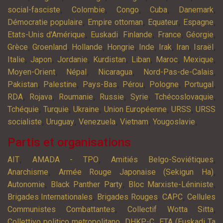
,
,
,
,
,
social-fasciste
Colombie
Congo
Cuba
Danemark
,
,
,
,
Démocratie populaire
Empire ottoman
Equateur
Espagne
,
,
,
,
,
Etats-Unis d'Amérique
Euskadi
Finlande
France
Géorgie
,
,
,
,
,
,
,
,
Grèce
Groenland
Hollande
Hongrie
Inde
Irak
Iran
Israël
,
,
,
,
,
,
,
Italie
Japon
Jordanie
Kurdistan
Liban
Maroc
Mexique
,
,
,
,
Moyen-Orient
Népal
Nicaragua
Nord-Pas-de-Calais
,
,
,
,
,
,
Pakistan
Palestine
Pays-Bas
Pérou
Pologne
Portugal
,
,
,
,
,
,
RDA
Rojava
Roumanie
Russie
Syrie
Tchécoslovaquie
,
,
,
,
,
Tchéquie
Turquie
Ukraine
Union Européenne
URSS
URSS
,
,
,
,
,
socialiste
Uruguay
Venezuela
Vietnam
Yougoslavie
Partis et organisations
,
,
,
AIT
AMADA - TPO
Amitiés Belgo-Soviétiques
,
,
Anarchisme
Armée Rouge Japonaise (Sekigun Ha)
,
,
,
Autonomie
Black Panther Party
Bloc Marxiste-Léniniste
,
,
,
Brigades Internationales
Brigades Rouges
CAPC
Cellules
,
,
Communistes Combattantes
Collectif Wotta Sitta
,
,
Collettivo politico metropolitano
DHKP-C
ETA (Euskadi Ta