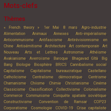
Mots-clefs
Thèmes
,
,
,
,
« French theory »
1er Mai
8 mars
Agro-industrie
,
,
,
,
Alimentation
Animaux
Annexes
Anti-impérialisme
,
,
Anticommunisme
Antifascisme
Antirévisionnisme en
,
,
,
,
Chine
Antisémitisme
Architecture
Art contemporain
Art
,
,
,
,
Nouveau
Arts et Lettres
Astronomie
Athéisme
,
,
,
,
Avakianisme
Averroïsme
Baroque
Bhagavad Gîtâ
Big
,
,
,
,
,
Bang
Biologie
Biosphère
BRICS
Cannibalisme social
,
,
,
Capitalisme
Capitalisme bureaucratique
Castellano
,
,
,
Catholicisme
Centralisme démocratique
Centrisme
,
,
,
,
,
Chamanisme
Chiisme
Chimie
Christianisme
Cinéma
,
,
,
,
Classicisme
Classification
Collectivisme
Colonialisme
,
,
,
Commerce
Communisme
Conquête spatiale soviétique
,
,
,
Constructivisme
Convention de Ramsar
COP23
,
,
,
,
Corporatisme
Cosmologie
COVID-19
Crise capitaliste