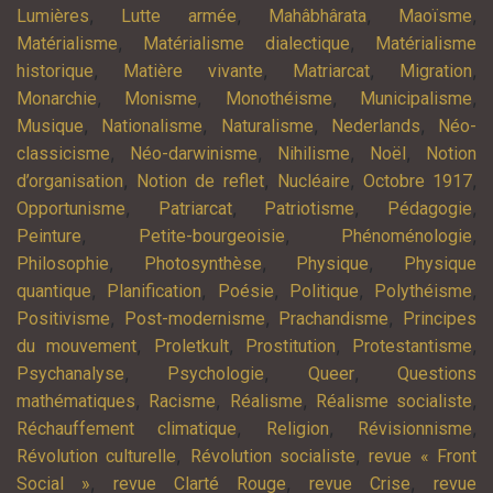
,
,
,
,
Lumières
Lutte armée
Mahâbhârata
Maoïsme
,
,
Matérialisme
Matérialisme dialectique
Matérialisme
,
,
,
,
historique
Matière vivante
Matriarcat
Migration
,
,
,
,
Monarchie
Monisme
Monothéisme
Municipalisme
,
,
,
,
Musique
Nationalisme
Naturalisme
Nederlands
Néo-
,
,
,
,
classicisme
Néo-darwinisme
Nihilisme
Noël
Notion
,
,
,
,
d’organisation
Notion de reflet
Nucléaire
Octobre 1917
,
,
,
,
Opportunisme
Patriarcat
Patriotisme
Pédagogie
,
,
,
Peinture
Petite-bourgeoisie
Phénoménologie
,
,
,
Philosophie
Photosynthèse
Physique
Physique
,
,
,
,
,
quantique
Planification
Poésie
Politique
Polythéisme
,
,
,
Positivisme
Post-modernisme
Prachandisme
Principes
,
,
,
,
du mouvement
Proletkult
Prostitution
Protestantisme
,
,
,
Psychanalyse
Psychologie
Queer
Questions
,
,
,
,
mathématiques
Racisme
Réalisme
Réalisme socialiste
,
,
,
Réchauffement climatique
Religion
Révisionnisme
,
,
Révolution culturelle
Révolution socialiste
revue « Front
,
,
,
Social »
revue Clarté Rouge
revue Crise
revue