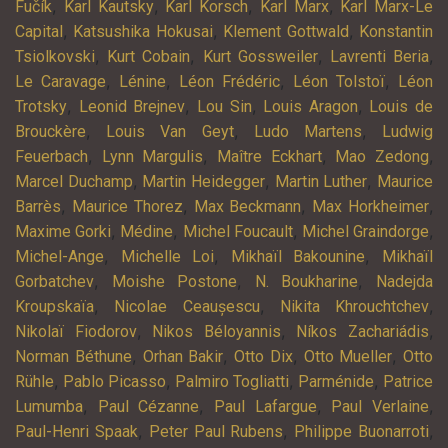
,
,
,
,
Fučík
Karl Kautsky
Karl Korsch
Karl Marx
Karl Marx-Le
,
,
,
Capital
Katsushika Hokusai
Klement Gottwald
Konstantin
,
,
,
,
Tsiolkovski
Kurt Cobain
Kurt Gossweiler
Lavrenti Beria
,
,
,
,
Le Caravage
Lénine
Léon Frédéric
Léon Tolstoï
Léon
,
,
,
,
Trotsky
Leonid Brejnev
Lou Sin
Louis Aragon
Louis de
,
,
,
Brouckère
Louis Van Geyt
Ludo Martens
Ludwig
,
,
,
,
Feuerbach
Lynn Margulis
Maître Eckhart
Mao Zedong
,
,
,
Marcel Duchamp
Martin Heidegger
Martin Luther
Maurice
,
,
,
,
Barrès
Maurice Thorez
Max Beckmann
Max Horkheimer
,
,
,
,
Maxime Gorki
Médine
Michel Foucault
Michel Graindorge
,
,
,
Michel-Ange
Michelle Loi
Mikhaïl Bakounine
Mikhaïl
,
,
,
Gorbatchev
Moishe Postone
N. Boukharine
Nadejda
,
,
,
Kroupskaïa
Nicolae Ceaușescu
Nikita Khrouchtchev
,
,
,
Nikolaï Fiodorov
Nikos Béloyannis
Níkos Zachariádis
,
,
,
,
Norman Béthune
Orhan Bakir
Otto Dix
Otto Mueller
Otto
,
,
,
,
Rühle
Pablo Picasso
Palmiro Togliatti
Parménide
Patrice
,
,
,
,
Lumumba
Paul Cézanne
Paul Lafargue
Paul Verlaine
,
,
,
Paul-Henri Spaak
Peter Paul Rubens
Philippe Buonarroti