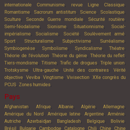
,
,
internationale Communisme
revue Ligne Classique
,
,
,
,
Romantisme
Sacrorum antistitum
Science
Scolastique
,
,
,
Sculture
Seconde Guerre mondiale
Sécurité routière
,
,
,
Semi-féodalisme
Sionisme
Situationnisme
Social-
,
,
,
,
impérialisme
Socialisme
Société
Soulèvement armé
,
,
,
,
Sport
Structuralisme
Subjectivisme
Surréalisme
,
,
,
,
Symbiogenèse
Symbolisme
Syndicalisme
Théatre
,
,
,
Théorie de l'évolution
Théorie du génie
Théorie du reflet
,
,
,
,
Tiers-mondisme
Titisme
Trafic de drogues
Triple union
,
,
,
Trotskysme
Ultra-gauche
Unité des contraires
Vérité
,
,
,
,
objective
Veviba
Vingtisme
Vivisection
XXe congrès du
,
,
PCUS
Zones humides
Pays
,
,
,
,
,
Afghanistan
Afrique
Albanie
Algérie
Allemagne
,
,
,
,
Amérique du Nord
Amérique latine
Argentine
Arménie
,
,
,
,
,
Autriche
Azerbaïdjan
Bangladesh
Belgique
Bolivie
,
,
,
,
,
,
Brésil
Bulgarie
Cambodge
Catalogne
Chili
Chine
Chine