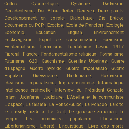
,
,
,
,
Culture
Cybernétique
Cyclisme
Dadaïsme
,
,
,
,
Décadentisme
Der Blaue Reiter
Deutsch
Deux points
,
,
,
Développement en spirale
Dialectique
Die Brücke
,
,
,
,
Documents du PCP
Ecocide
Ecole de Francfort
Ecologie
,
,
,
,
Economie
Education
English
Environnement
,
,
,
Esclavagisme
Esprit de consommation
Eurasisme
,
,
,
,
Existentialisme
Féminisme
Féodalisme
Février 1917
,
,
,
,
Fipronil
Flandre
Fondamentalisme religieux
Formalisme
,
,
,
,
Futurisme
G20
Gauchisme
Guérillas Urbaines
Guerre
,
,
,
d'Espagne
Guerre hybride
Guerre impérialiste
Guerre
,
,
,
,
Populaire
Guévarisme
Hindouisme
Hoxhaïsme
,
,
,
,
Idéalisme
Impérialisme
Impressionnisme
Informatique
,
,
Intelligence artificielle
Interview du Président Gonzalo
,
,
,
,
Islam
Judaïsme
Judiciaire
L'Abeille et le communiste
,
,
,
,
,
L’espace
La falsafa
La Pensé-Guide
La Pensée
Laïcité
,
,
,
le « ready made »
Le Droit
Le génocide arménien
Le
,
,
,
temps
Les communes populaires
Libéralisme
,
,
,
,
Libertarianisme
Liberté
Linguistique
Livre des morts