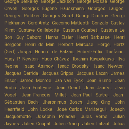
,
,
,
George Berkeley
George Jackson
George Mosse
George
,
,
,
Orwell
Georges Eugène Haussmann
Georges Laugée
,
,
,
Georges Politzer
Georges Sorel
Georgi Dimitrov
Georgi
,
,
,
,
Plekhanov
Gerd Arntz
Giacomo Matteotti
Gonzalo
Gustav
,
,
,
Klimt
Gustave Caillebotte
Gustave Courbet
Gustave Le
,
,
,
,
Bon
Guy Debord
Hanns Eisler
Henri Barbusse
Henri
,
,
,
,
Bergson
Henri de Man
Herbert Marcuse
Hergé
Hertz
,
,
,
(Gert) Jospa
Honoré de Balzac
Hubert-Félix Thiéfaine
,
,
,
Huey P. Newton
Hugo Chàvez
Ibrahim Kaypakkaya
Ilya
,
,
,
,
Repine
Isaac Asimov
Isaac Brodsky
Isaac Newton
,
,
,
Jacques Derrida
Jacques Grippa
Jacques Lacan
James
,
,
,
,
Ensor
James Monroe
Jan van Eyck
Jean Blume
Jean
,
,
,
,
Bodin
Jean Fonteyne
Jean Genet
Jean Jaurès
Jean
,
,
,
Vogel
Jean-François Millet
Jean-Paul Sartre
Jean-
,
,
,
Sébastien Bach
Jheronimus Bosch
Jiang Qing
John
,
,
,
Heartfield
John Locke
José Carlos Mariátegui
Joseph
,
,
,
Jacquemotte
Joséphin Péladan
Jules Verne
Julian
,
,
,
,
Jaynes
Julien Coupat
Julien Gracq
Julien Lahaut
Julius