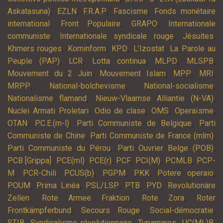
,
,
,
,
Askatasuna)
EZLN
F.R.A.P
Fascisme
Fonds monétaire
,
,
,
international
Front Populaire
GRAPO
Internationale
,
,
,
communiste
Internationale syndicale rouge
Jésuites
,
,
,
,
Khmers rouges
Kominform
KPD
L’Izostat
La Parole au
,
,
,
,
,
Peuple (PAP)
LCR
Lotta continua
MLPD
MLSPB
,
,
,
,
Mouvement du 2 Juin
Mouvement Islam
MPP
MRI
,
,
,
MRPP
National-bolchevisme
National-socialisme
,
,
Nationalisme flamand
Nieuw-Vlaamse Alliantie (N-VA)
,
,
,
,
Nuclei Armati Proletari
Odio de clase
OMS
Operaïsme
,
,
,
OTAN
P.C.E.(m-l)
Parti Communiste de Belgique
Parti
,
,
Communiste de Chine
Parti Communiste de France (mlm)
,
,
Parti Communiste du Pérou
Parti Ouvrier Belge (POB)
,
,
,
,
,
,
PCB [Grippa]
PCE(ml)
PCE(r)
PCF
PCI(M)
PCMLB
PCP-
,
,
,
,
,
,
M
PCR-Chili
PCUS(b)
PGPM
PKK
Potere operaio
,
,
,
,
,
POUM
Prima Linéa
PSL/LSP
PTB
PYD
Revolutionäre
,
,
,
Zellen
Rote Armee Fraktion
Rote Zora
Roter
,
,
,
Frontkämpferbund
Secours Rouge
Social-démocratie
,
,
,
,
STIB
Syndicalisme révolutionnaire
Tupamaros
UC(ML)B