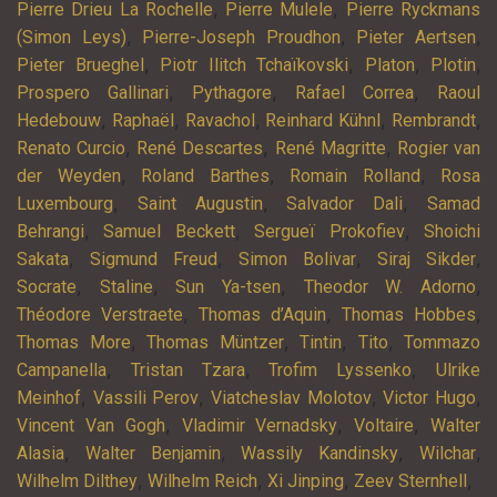
,
,
Pierre Drieu La Rochelle
Pierre Mulele
Pierre Ryckmans
,
,
,
(Simon Leys)
Pierre-Joseph Proudhon
Pieter Aertsen
,
,
,
,
Pieter Brueghel
Piotr Ilitch Tchaïkovski
Platon
Plotin
,
,
,
Prospero Gallinari
Pythagore
Rafael Correa
Raoul
,
,
,
,
,
Hedebouw
Raphaël
Ravachol
Reinhard Kühnl
Rembrandt
,
,
,
Renato Curcio
René Descartes
René Magritte
Rogier van
,
,
,
der Weyden
Roland Barthes
Romain Rolland
Rosa
,
,
,
Luxembourg
Saint Augustin
Salvador Dali
Samad
,
,
,
Behrangi
Samuel Beckett
Sergueï Prokofiev
Shoichi
,
,
,
,
Sakata
Sigmund Freud
Simon Bolivar
Siraj Sikder
,
,
,
,
Socrate
Staline
Sun Ya-tsen
Theodor W. Adorno
,
,
,
Théodore Verstraete
Thomas d’Aquin
Thomas Hobbes
,
,
,
,
Thomas More
Thomas Müntzer
Tintin
Tito
Tommazo
,
,
,
Campanella
Tristan Tzara
Trofim Lyssenko
Ulrike
,
,
,
,
Meinhof
Vassili Perov
Viatcheslav Molotov
Victor Hugo
,
,
,
Vincent Van Gogh
Vladimir Vernadsky
Voltaire
Walter
,
,
,
,
Alasia
Walter Benjamin
Wassily Kandinsky
Wilchar
,
,
,
,
Wilhelm Dilthey
Wilhelm Reich
Xi Jinping
Zeev Sternhell