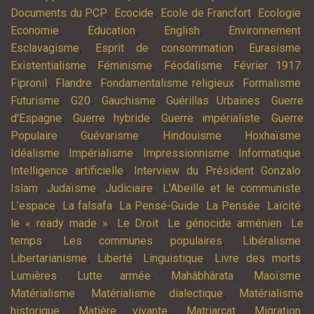
,
,
,
,
Documents du PCP
Ecocide
Ecole de Francfort
Ecologie
,
,
,
,
Economie
Education
English
Environnement
,
,
,
Esclavagisme
Esprit de consommation
Eurasisme
,
,
,
,
Existentialisme
Féminisme
Féodalisme
Février 1917
,
,
,
,
Fipronil
Flandre
Fondamentalisme religieux
Formalisme
,
,
,
,
Futurisme
G20
Gauchisme
Guérillas Urbaines
Guerre
,
,
,
d'Espagne
Guerre hybride
Guerre impérialiste
Guerre
,
,
,
,
Populaire
Guévarisme
Hindouisme
Hoxhaïsme
,
,
,
,
Idéalisme
Impérialisme
Impressionnisme
Informatique
,
,
Intelligence artificielle
Interview du Président Gonzalo
,
,
,
,
Islam
Judaïsme
Judiciaire
L'Abeille et le communiste
,
,
,
,
,
L’espace
La falsafa
La Pensé-Guide
La Pensée
Laïcité
,
,
,
le « ready made »
Le Droit
Le génocide arménien
Le
,
,
,
temps
Les communes populaires
Libéralisme
,
,
,
,
Libertarianisme
Liberté
Linguistique
Livre des morts
,
,
,
,
Lumières
Lutte armée
Mahâbhârata
Maoïsme
,
,
Matérialisme
Matérialisme dialectique
Matérialisme
,
,
,
,
historique
Matière vivante
Matriarcat
Migration