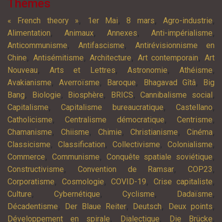
Thèmes
,
,
,
,
« French theory »
1er Mai
8 mars
Agro-industrie
,
,
,
,
Alimentation
Animaux
Annexes
Anti-impérialisme
,
,
Anticommunisme
Antifascisme
Antirévisionnisme en
,
,
,
,
Chine
Antisémitisme
Architecture
Art contemporain
Art
,
,
,
,
Nouveau
Arts et Lettres
Astronomie
Athéisme
,
,
,
,
Avakianisme
Averroïsme
Baroque
Bhagavad Gîtâ
Big
,
,
,
,
,
Bang
Biologie
Biosphère
BRICS
Cannibalisme social
,
,
,
Capitalisme
Capitalisme bureaucratique
Castellano
,
,
,
Catholicisme
Centralisme démocratique
Centrisme
,
,
,
,
,
Chamanisme
Chiisme
Chimie
Christianisme
Cinéma
,
,
,
,
Classicisme
Classification
Collectivisme
Colonialisme
,
,
,
Commerce
Communisme
Conquête spatiale soviétique
,
,
,
Constructivisme
Convention de Ramsar
COP23
,
,
,
,
Corporatisme
Cosmologie
COVID-19
Crise capitaliste
,
,
,
,
Culture
Cybernétique
Cyclisme
Dadaïsme
,
,
,
,
Décadentisme
Der Blaue Reiter
Deutsch
Deux points
,
,
,
Développement en spirale
Dialectique
Die Brücke