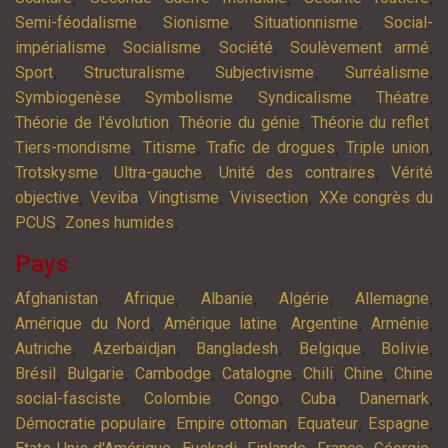
,
,
,
Semi-féodalisme
Sionisme
Situationnisme
Social-
,
,
,
,
impérialisme
Socialisme
Société
Soulèvement armé
,
,
,
,
Sport
Structuralisme
Subjectivisme
Surréalisme
,
,
,
,
Symbiogenèse
Symbolisme
Syndicalisme
Théatre
,
,
,
Théorie de l'évolution
Théorie du génie
Théorie du reflet
,
,
,
,
Tiers-mondisme
Titisme
Trafic de drogues
Triple union
,
,
,
Trotskysme
Ultra-gauche
Unité des contraires
Vérité
,
,
,
,
objective
Veviba
Vingtisme
Vivisection
XXe congrès du
,
,
PCUS
Zones humides
Pays
,
,
,
,
,
Afghanistan
Afrique
Albanie
Algérie
Allemagne
,
,
,
,
Amérique du Nord
Amérique latine
Argentine
Arménie
,
,
,
,
,
Autriche
Azerbaïdjan
Bangladesh
Belgique
Bolivie
,
,
,
,
,
,
Brésil
Bulgarie
Cambodge
Catalogne
Chili
Chine
Chine
,
,
,
,
,
social-fasciste
Colombie
Congo
Cuba
Danemark
,
,
,
,
Démocratie populaire
Empire ottoman
Equateur
Espagne