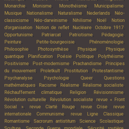
,
,
,
,
Monarchie
Monisme
Monothéisme
Municipalisme
,
,
,
,
Musique
Nationalisme
Naturalisme
Nederlands
Néo-
,
,
,
,
classicisme
Néo-darwinisme
Nihilisme
Noël
Notion
,
,
,
,
d’organisation
Notion de reflet
Nucléaire
Octobre 1917
,
,
,
,
Opportunisme
Patriarcat
Patriotisme
Pédagogie
,
,
,
Peinture
Petite-bourgeoisie
Phénoménologie
,
,
,
Philosophie
Photosynthèse
Physique
Physique
,
,
,
,
,
quantique
Planification
Poésie
Politique
Polythéisme
,
,
,
Positivisme
Post-modernisme
Prachandisme
Principes
,
,
,
,
du mouvement
Proletkult
Prostitution
Protestantisme
,
,
,
Psychanalyse
Psychologie
Queer
Questions
,
,
,
,
mathématiques
Racisme
Réalisme
Réalisme socialiste
,
,
,
Réchauffement climatique
Religion
Révisionnisme
,
,
Révolution culturelle
Révolution socialiste
revue « Front
,
,
,
Social »
revue Clarté Rouge
revue Crise
revue
,
,
internationale Communisme
revue Ligne Classique
,
,
,
,
Romantisme
Sacrorum antistitum
Science
Scolastique
,
,
,
Sculture
Seconde Guerre mondiale
Sécurité routière