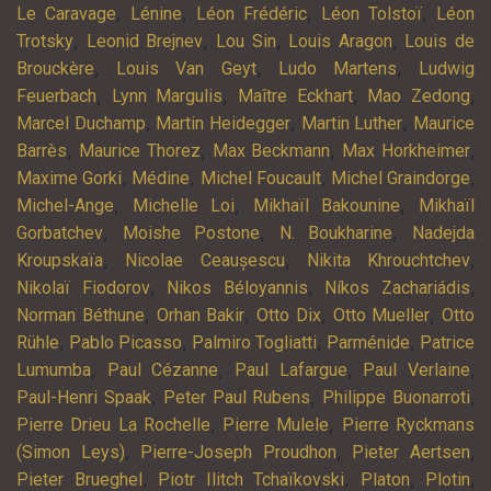
,
,
,
,
Le Caravage
Lénine
Léon Frédéric
Léon Tolstoï
Léon
,
,
,
,
Trotsky
Leonid Brejnev
Lou Sin
Louis Aragon
Louis de
,
,
,
Brouckère
Louis Van Geyt
Ludo Martens
Ludwig
,
,
,
,
Feuerbach
Lynn Margulis
Maître Eckhart
Mao Zedong
,
,
,
Marcel Duchamp
Martin Heidegger
Martin Luther
Maurice
,
,
,
,
Barrès
Maurice Thorez
Max Beckmann
Max Horkheimer
,
,
,
,
Maxime Gorki
Médine
Michel Foucault
Michel Graindorge
,
,
,
Michel-Ange
Michelle Loi
Mikhaïl Bakounine
Mikhaïl
,
,
,
Gorbatchev
Moishe Postone
N. Boukharine
Nadejda
,
,
,
Kroupskaïa
Nicolae Ceaușescu
Nikita Khrouchtchev
,
,
,
Nikolaï Fiodorov
Nikos Béloyannis
Níkos Zachariádis
,
,
,
,
Norman Béthune
Orhan Bakir
Otto Dix
Otto Mueller
Otto
,
,
,
,
Rühle
Pablo Picasso
Palmiro Togliatti
Parménide
Patrice
,
,
,
,
Lumumba
Paul Cézanne
Paul Lafargue
Paul Verlaine
,
,
,
Paul-Henri Spaak
Peter Paul Rubens
Philippe Buonarroti
,
,
Pierre Drieu La Rochelle
Pierre Mulele
Pierre Ryckmans
,
,
,
(Simon Leys)
Pierre-Joseph Proudhon
Pieter Aertsen
,
,
,
,
Pieter Brueghel
Piotr Ilitch Tchaïkovski
Platon
Plotin