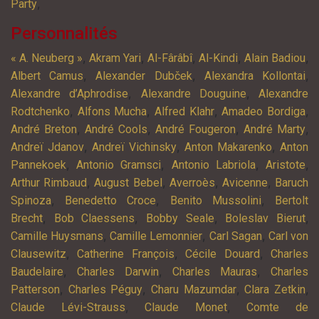
,
Party
Personnalités
,
,
,
,
,
« A. Neuberg »
Akram Yari
Al-Fârâbî
Al-Kindi
Alain Badiou
,
,
,
Albert Camus
Alexander Dubček
Alexandra Kollontai
,
,
Alexandre d’Aphrodise
Alexandre Douguine
Alexandre
,
,
,
,
Rodtchenko
Alfons Mucha
Alfred Klahr
Amadeo Bordiga
,
,
,
,
André Breton
André Cools
André Fougeron
André Marty
,
,
,
Andreï Jdanov
Andreï Vichinsky
Anton Makarenko
Anton
,
,
,
,
Pannekoek
Antonio Gramsci
Antonio Labriola
Aristote
,
,
,
,
Arthur Rimbaud
August Bebel
Averroès
Avicenne
Baruch
,
,
,
Spinoza
Benedetto Croce
Benito Mussolini
Bertolt
,
,
,
,
Brecht
Bob Claessens
Bobby Seale
Boleslav Bierut
,
,
,
Camille Huysmans
Camille Lemonnier
Carl Sagan
Carl von
,
,
,
Clausewitz
Catherine François
Cécile Douard
Charles
,
,
,
Baudelaire
Charles Darwin
Charles Mauras
Charles
,
,
,
,
Patterson
Charles Péguy
Charu Mazumdar
Clara Zetkin
,
,
Claude Lévi-Strauss
Claude Monet
Comte de