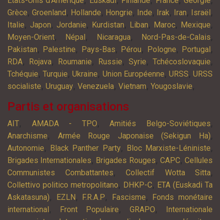
,
,
,
,
,
Etats-Unis d'Amérique
Euskadi
Finlande
France
Géorgie
,
,
,
,
,
,
,
,
Grèce
Groenland
Hollande
Hongrie
Inde
Irak
Iran
Israël
,
,
,
,
,
,
,
Italie
Japon
Jordanie
Kurdistan
Liban
Maroc
Mexique
,
,
,
,
Moyen-Orient
Népal
Nicaragua
Nord-Pas-de-Calais
,
,
,
,
,
,
Pakistan
Palestine
Pays-Bas
Pérou
Pologne
Portugal
,
,
,
,
,
,
RDA
Rojava
Roumanie
Russie
Syrie
Tchécoslovaquie
,
,
,
,
,
Tchéquie
Turquie
Ukraine
Union Européenne
URSS
URSS
,
,
,
,
,
socialiste
Uruguay
Venezuela
Vietnam
Yougoslavie
Partis et organisations
,
,
,
AIT
AMADA - TPO
Amitiés Belgo-Soviétiques
,
,
Anarchisme
Armée Rouge Japonaise (Sekigun Ha)
,
,
,
Autonomie
Black Panther Party
Bloc Marxiste-Léniniste
,
,
,
Brigades Internationales
Brigades Rouges
CAPC
Cellules
,
,
Communistes Combattantes
Collectif Wotta Sitta
,
,
Collettivo politico metropolitano
DHKP-C
ETA (Euskadi Ta
,
,
,
,
Askatasuna)
EZLN
F.R.A.P
Fascisme
Fonds monétaire
,
,
,
international
Front Populaire
GRAPO
Internationale