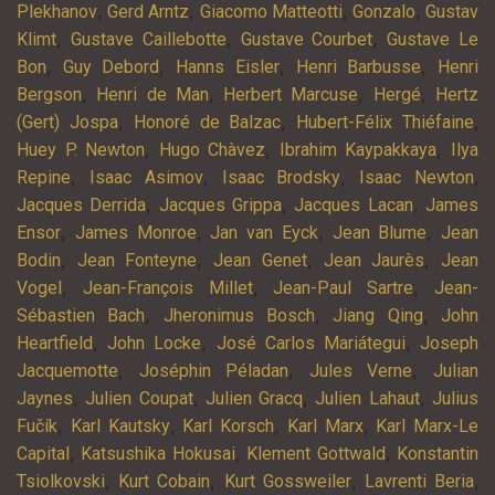
,
,
,
,
Plekhanov
Gerd Arntz
Giacomo Matteotti
Gonzalo
Gustav
,
,
,
Klimt
Gustave Caillebotte
Gustave Courbet
Gustave Le
,
,
,
,
Bon
Guy Debord
Hanns Eisler
Henri Barbusse
Henri
,
,
,
,
Bergson
Henri de Man
Herbert Marcuse
Hergé
Hertz
,
,
,
(Gert) Jospa
Honoré de Balzac
Hubert-Félix Thiéfaine
,
,
,
Huey P. Newton
Hugo Chàvez
Ibrahim Kaypakkaya
Ilya
,
,
,
,
Repine
Isaac Asimov
Isaac Brodsky
Isaac Newton
,
,
,
Jacques Derrida
Jacques Grippa
Jacques Lacan
James
,
,
,
,
Ensor
James Monroe
Jan van Eyck
Jean Blume
Jean
,
,
,
,
Bodin
Jean Fonteyne
Jean Genet
Jean Jaurès
Jean
,
,
,
Vogel
Jean-François Millet
Jean-Paul Sartre
Jean-
,
,
,
Sébastien Bach
Jheronimus Bosch
Jiang Qing
John
,
,
,
Heartfield
John Locke
José Carlos Mariátegui
Joseph
,
,
,
Jacquemotte
Joséphin Péladan
Jules Verne
Julian
,
,
,
,
Jaynes
Julien Coupat
Julien Gracq
Julien Lahaut
Julius
,
,
,
,
Fučík
Karl Kautsky
Karl Korsch
Karl Marx
Karl Marx-Le
,
,
,
Capital
Katsushika Hokusai
Klement Gottwald
Konstantin
,
,
,
,
Tsiolkovski
Kurt Cobain
Kurt Gossweiler
Lavrenti Beria