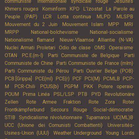
,
,
,
communiste
Internationale syndicale rouge
Jésuites
,
,
,
,
Khmers rouges
Kominform
KPD
L’Izostat
La Parole au
,
,
,
,
,
Peuple (PAP)
LCR
Lotta continua
MLPD
MLSPB
,
,
,
,
Mouvement du 2 Juin
Mouvement Islam
MPP
MRI
,
,
,
MRPP
National-bolchevisme
National-socialisme
,
,
Nationalisme flamand
Nieuw-Vlaamse Alliantie (N-VA)
,
,
,
,
Nuclei Armati Proletari
Odio de clase
OMS
Operaïsme
,
,
,
OTAN
P.C.E.(m-l)
Parti Communiste de Belgique
Parti
,
,
Communiste de Chine
Parti Communiste de France (mlm)
,
,
Parti Communiste du Pérou
Parti Ouvrier Belge (POB)
,
,
,
,
,
,
PCB [Grippa]
PCE(ml)
PCE(r)
PCF
PCI(M)
PCMLB
PCP-
,
,
,
,
,
,
M
PCR-Chili
PCUS(b)
PGPM
PKK
Potere operaio
,
,
,
,
,
POUM
Prima Linéa
PSL/LSP
PTB
PYD
Revolutionäre
,
,
,
Zellen
Rote Armee Fraktion
Rote Zora
Roter
,
,
,
Frontkämpferbund
Secours Rouge
Social-démocratie
,
,
,
,
STIB
Syndicalisme révolutionnaire
Tupamaros
UC(ML)B
,
UCC (Unione dei Comunisti Combattenti)
Universités-
,
,
Usines-Union (UUU)
Weather Underground
Young Lords