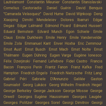
,
,
,
Lautréamont
Constantin Meunier
Constantin Stanislavski
,
,
Cornelius Castoriadis
Daniel Guérin
David Benquis
,
,
,
"Camarada Velasquez"
David Hume
David Wijnkoop
Deng
,
,
,
Xiaoping
Dimitri Mendeleïev
Dolores Ibarruri
Edgar
,
,
,
,
Degas
Edgar Lalmand
Edmond Picard
Edmund Husserl
,
,
,
Eduard Bernstein
Edvard Munch
Egon Schiele
Emile
,
,
,
,
Claus
Emile Durkheim
Emile Henry
Emile Vandervelde
,
,
,
,
Emile Zola
Emmanuel Kant
Enver Hoxha
Eric Zemmour
,
,
,
,
Ernst Aust
Ernst Busch
Ernst Mach
Ernst Nolte
Ernst
,
,
,
,
Thälmann
Eugen Dühring
Eugen Varga
Eugène Ionesco
,
,
,
Félix Dzerjinski
Fernand Lefebvre
Fidel Castro
Francis
,
,
,
,
Bacon
François Perin
Frantz Fanon
Franz Kafka
Fred
,
,
,
,
Hampton
Friedrich Engels
Friedrich Nietzsche
Fritz Lang
,
,
,
Gabriel Péri
Gabriele D'Annunzio
Galilée
Gaston
,
,
,
Soumialot
Georg Lukács
Georg Wilhelm Friedrich Hegel
,
,
,
George Berkeley
George Jackson
George Mosse
George
,
,
,
Orwell
Georges Eugène Haussmann
Georges Laugée
,
,
,
Georges Politzer
Georges Sorel
Georgi Dimitrov
Georgi