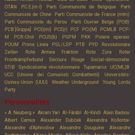
,
,
,
OTAN
P.C.E.(m-l)
Parti Communiste de Belgique
Parti
,
,
Communiste de Chine
Parti Communiste de France (mlm)
,
,
Parti Communiste du Pérou
Parti Ouvrier Belge (POB)
,
,
,
,
,
,
PCB [Grippa]
PCE(ml)
PCE(r)
PCF
PCI(M)
PCMLB
PCP-
,
,
,
,
,
,
M
PCR-Chili
PCUS(b)
PGPM
PKK
Potere operaio
,
,
,
,
,
POUM
Prima Linéa
PSL/LSP
PTB
PYD
Revolutionäre
,
,
,
Zellen
Rote Armee Fraktion
Rote Zora
Roter
,
,
,
Frontkämpferbund
Secours Rouge
Social-démocratie
,
,
,
,
STIB
Syndicalisme révolutionnaire
Tupamaros
UC(ML)B
,
UCC (Unione dei Comunisti Combattenti)
Universités-
,
,
Usines-Union (UUU)
Weather Underground
Young Lords
,
Party
Personnalités
,
,
,
,
,
« A. Neuberg »
Akram Yari
Al-Fârâbî
Al-Kindi
Alain Badiou
,
,
,
Albert Camus
Alexander Dubček
Alexandra Kollontai
,
,
Alexandre d’Aphrodise
Alexandre Douguine
Alexandre