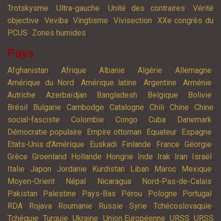
,
,
,
Trotskysme
Ultra-gauche
Unité des contraires
Vérité
,
,
,
,
objective
Veviba
Vingtisme
Vivisection
XXe congrès du
,
,
PCUS
Zones humides
Pays
,
,
,
,
,
Afghanistan
Afrique
Albanie
Algérie
Allemagne
,
,
,
,
Amérique du Nord
Amérique latine
Argentine
Arménie
,
,
,
,
,
Autriche
Azerbaïdjan
Bangladesh
Belgique
Bolivie
,
,
,
,
,
,
Brésil
Bulgarie
Cambodge
Catalogne
Chili
Chine
Chine
,
,
,
,
,
social-fasciste
Colombie
Congo
Cuba
Danemark
,
,
,
,
Démocratie populaire
Empire ottoman
Equateur
Espagne
,
,
,
,
,
Etats-Unis d'Amérique
Euskadi
Finlande
France
Géorgie
,
,
,
,
,
,
,
,
Grèce
Groenland
Hollande
Hongrie
Inde
Irak
Iran
Israël
,
,
,
,
,
,
,
Italie
Japon
Jordanie
Kurdistan
Liban
Maroc
Mexique
,
,
,
,
Moyen-Orient
Népal
Nicaragua
Nord-Pas-de-Calais
,
,
,
,
,
,
Pakistan
Palestine
Pays-Bas
Pérou
Pologne
Portugal
,
,
,
,
,
,
RDA
Rojava
Roumanie
Russie
Syrie
Tchécoslovaquie
,
,
,
,
,
Tchéquie
Turquie
Ukraine
Union Européenne
URSS
URSS