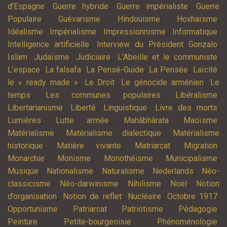
,
,
,
d'Espagne
Guerre hybride
Guerre impérialiste
Guerre
,
,
,
,
Populaire
Guévarisme
Hindouisme
Hoxhaïsme
,
,
,
,
Idéalisme
Impérialisme
Impressionnisme
Informatique
,
,
Intelligence artificielle
Interview du Président Gonzalo
,
,
,
,
Islam
Judaïsme
Judiciaire
L'Abeille et le communiste
,
,
,
,
,
L’espace
La falsafa
La Pensé-Guide
La Pensée
Laïcité
,
,
,
le « ready made »
Le Droit
Le génocide arménien
Le
,
,
,
temps
Les communes populaires
Libéralisme
,
,
,
,
Libertarianisme
Liberté
Linguistique
Livre des morts
,
,
,
,
Lumières
Lutte armée
Mahâbhârata
Maoïsme
,
,
Matérialisme
Matérialisme dialectique
Matérialisme
,
,
,
,
historique
Matière vivante
Matriarcat
Migration
,
,
,
,
Monarchie
Monisme
Monothéisme
Municipalisme
,
,
,
,
Musique
Nationalisme
Naturalisme
Nederlands
Néo-
,
,
,
,
classicisme
Néo-darwinisme
Nihilisme
Noël
Notion
,
,
,
,
d’organisation
Notion de reflet
Nucléaire
Octobre 1917
,
,
,
,
Opportunisme
Patriarcat
Patriotisme
Pédagogie
,
,
,
Peinture
Petite-bourgeoisie
Phénoménologie