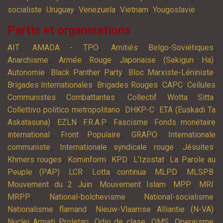
,
,
,
,
,
socialiste
Uruguay
Venezuela
Vietnam
Yougoslavie
Partis et organisations
,
,
,
AIT
AMADA - TPO
Amitiés Belgo-Soviétiques
,
,
Anarchisme
Armée Rouge Japonaise (Sekigun Ha)
,
,
,
Autonomie
Black Panther Party
Bloc Marxiste-Léniniste
,
,
,
Brigades Internationales
Brigades Rouges
CAPC
Cellules
,
,
Communistes Combattantes
Collectif Wotta Sitta
,
,
Collettivo politico metropolitano
DHKP-C
ETA (Euskadi Ta
,
,
,
,
Askatasuna)
EZLN
F.R.A.P
Fascisme
Fonds monétaire
,
,
,
international
Front Populaire
GRAPO
Internationale
,
,
,
communiste
Internationale syndicale rouge
Jésuites
,
,
,
,
Khmers rouges
Kominform
KPD
L’Izostat
La Parole au
,
,
,
,
,
Peuple (PAP)
LCR
Lotta continua
MLPD
MLSPB
,
,
,
,
Mouvement du 2 Juin
Mouvement Islam
MPP
MRI
,
,
,
MRPP
National-bolchevisme
National-socialisme
,
,
Nationalisme flamand
Nieuw-Vlaamse Alliantie (N-VA)
,
,
,
,
Nuclei Armati Proletari
Odio de clase
OMS
Operaïsme