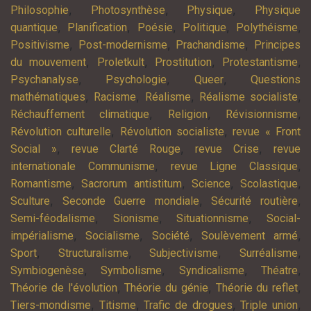
,
,
,
Philosophie
Photosynthèse
Physique
Physique
,
,
,
,
,
quantique
Planification
Poésie
Politique
Polythéisme
,
,
,
Positivisme
Post-modernisme
Prachandisme
Principes
,
,
,
,
du mouvement
Proletkult
Prostitution
Protestantisme
,
,
,
Psychanalyse
Psychologie
Queer
Questions
,
,
,
,
mathématiques
Racisme
Réalisme
Réalisme socialiste
,
,
,
Réchauffement climatique
Religion
Révisionnisme
,
,
Révolution culturelle
Révolution socialiste
revue « Front
,
,
,
Social »
revue Clarté Rouge
revue Crise
revue
,
,
internationale Communisme
revue Ligne Classique
,
,
,
,
Romantisme
Sacrorum antistitum
Science
Scolastique
,
,
,
Sculture
Seconde Guerre mondiale
Sécurité routière
,
,
,
Semi-féodalisme
Sionisme
Situationnisme
Social-
,
,
,
,
impérialisme
Socialisme
Société
Soulèvement armé
,
,
,
,
Sport
Structuralisme
Subjectivisme
Surréalisme
,
,
,
,
Symbiogenèse
Symbolisme
Syndicalisme
Théatre
,
,
,
Théorie de l'évolution
Théorie du génie
Théorie du reflet
,
,
,
,
Tiers-mondisme
Titisme
Trafic de drogues
Triple union