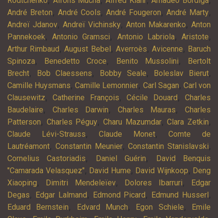
,
,
,
,
Rodtchenko
Alfons Mucha
Alfred Klahr
Amadeo Bordiga
,
,
,
,
André Breton
André Cools
André Fougeron
André Marty
,
,
,
Andreï Jdanov
Andreï Vichinsky
Anton Makarenko
Anton
,
,
,
,
Pannekoek
Antonio Gramsci
Antonio Labriola
Aristote
,
,
,
,
Arthur Rimbaud
August Bebel
Averroès
Avicenne
Baruch
,
,
,
Spinoza
Benedetto Croce
Benito Mussolini
Bertolt
,
,
,
,
Brecht
Bob Claessens
Bobby Seale
Boleslav Bierut
,
,
,
Camille Huysmans
Camille Lemonnier
Carl Sagan
Carl von
,
,
,
Clausewitz
Catherine François
Cécile Douard
Charles
,
,
,
Baudelaire
Charles Darwin
Charles Mauras
Charles
,
,
,
,
Patterson
Charles Péguy
Charu Mazumdar
Clara Zetkin
,
,
Claude Lévi-Strauss
Claude Monet
Comte de
,
,
,
Lautréamont
Constantin Meunier
Constantin Stanislavski
,
,
Cornelius Castoriadis
Daniel Guérin
David Benquis
,
,
,
"Camarada Velasquez"
David Hume
David Wijnkoop
Deng
,
,
,
Xiaoping
Dimitri Mendeleïev
Dolores Ibarruri
Edgar
,
,
,
,
Degas
Edgar Lalmand
Edmond Picard
Edmund Husserl
,
,
,
Eduard Bernstein
Edvard Munch
Egon Schiele
Emile