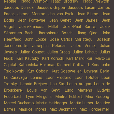
,
,
,
,
Repine
Isaac Asimov
Isaac Brodsky
Isaac Newton
,
,
,
Jacques Derrida
Jacques Grippa
Jacques Lacan
James
,
,
,
,
Ensor
James Monroe
Jan van Eyck
Jean Blume
Jean
,
,
,
,
Bodin
Jean Fonteyne
Jean Genet
Jean Jaurès
Jean
,
,
,
Vogel
Jean-François Millet
Jean-Paul Sartre
Jean-
,
,
,
Sébastien Bach
Jheronimus Bosch
Jiang Qing
John
,
,
,
Heartfield
John Locke
José Carlos Mariátegui
Joseph
,
,
,
Jacquemotte
Joséphin Péladan
Jules Verne
Julian
,
,
,
,
Jaynes
Julien Coupat
Julien Gracq
Julien Lahaut
Julius
,
,
,
,
Fučík
Karl Kautsky
Karl Korsch
Karl Marx
Karl Marx-Le
,
,
,
Capital
Katsushika Hokusai
Klement Gottwald
Konstantin
,
,
,
,
Tsiolkovski
Kurt Cobain
Kurt Gossweiler
Lavrenti Beria
,
,
,
,
Le Caravage
Lénine
Léon Frédéric
Léon Tolstoï
Léon
,
,
,
,
Trotsky
Leonid Brejnev
Lou Sin
Louis Aragon
Louis de
,
,
,
Brouckère
Louis Van Geyt
Ludo Martens
Ludwig
,
,
,
,
Feuerbach
Lynn Margulis
Maître Eckhart
Mao Zedong
,
,
,
Marcel Duchamp
Martin Heidegger
Martin Luther
Maurice
,
,
,
,
Barrès
Maurice Thorez
Max Beckmann
Max Horkheimer