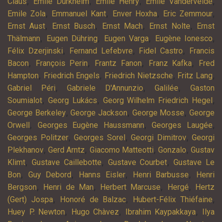
,
,
,
,
Claus
Emile Durkheim
Emile Henry
Emile Vandervelde
,
,
,
,
Emile Zola
Emmanuel Kant
Enver Hoxha
Eric Zemmour
,
,
,
,
Ernst Aust
Ernst Busch
Ernst Mach
Ernst Nolte
Ernst
,
,
,
,
Thälmann
Eugen Dühring
Eugen Varga
Eugène Ionesco
,
,
,
Félix Dzerjinski
Fernand Lefebvre
Fidel Castro
Francis
,
,
,
,
Bacon
François Perin
Frantz Fanon
Franz Kafka
Fred
,
,
,
,
Hampton
Friedrich Engels
Friedrich Nietzsche
Fritz Lang
,
,
,
Gabriel Péri
Gabriele D'Annunzio
Galilée
Gaston
,
,
,
Soumialot
Georg Lukács
Georg Wilhelm Friedrich Hegel
,
,
,
George Berkeley
George Jackson
George Mosse
George
,
,
,
Orwell
Georges Eugène Haussmann
Georges Laugée
,
,
,
Georges Politzer
Georges Sorel
Georgi Dimitrov
Georgi
,
,
,
,
Plekhanov
Gerd Arntz
Giacomo Matteotti
Gonzalo
Gustav
,
,
,
Klimt
Gustave Caillebotte
Gustave Courbet
Gustave Le
,
,
,
,
Bon
Guy Debord
Hanns Eisler
Henri Barbusse
Henri
,
,
,
,
Bergson
Henri de Man
Herbert Marcuse
Hergé
Hertz
,
,
,
(Gert) Jospa
Honoré de Balzac
Hubert-Félix Thiéfaine
,
,
,
Huey P. Newton
Hugo Chàvez
Ibrahim Kaypakkaya
Ilya