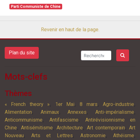
Parti Communiste de Chine
Revenir en haut de la page.
Plan du site
Mots-clefs
Thèmes
,
,
,
,
« French theory »
1er Mai
8 mars
Agro-industrie
,
,
,
,
Alimentation
Animaux
Annexes
Anti-impérialisme
,
,
Anticommunisme
Antifascisme
Antirévisionnisme en
,
,
,
,
Chine
Antisémitisme
Architecture
Art contemporain
Art
,
,
,
,
Nouveau
Arts et Lettres
Astronomie
Athéisme