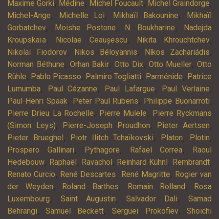
,
,
,
,
Maxime Gorki
Médine
Michel Foucault
Michel Graindorge
,
,
,
Michel-Ange
Michelle Loi
Mikhaïl Bakounine
Mikhaïl
,
,
,
Gorbatchev
Moishe Postone
N. Boukharine
Nadejda
,
,
,
Kroupskaïa
Nicolae Ceaușescu
Nikita Khrouchtchev
,
,
,
Nikolaï Fiodorov
Nikos Béloyannis
Níkos Zachariádis
,
,
,
,
Norman Béthune
Orhan Bakir
Otto Dix
Otto Mueller
Otto
,
,
,
,
Rühle
Pablo Picasso
Palmiro Togliatti
Parménide
Patrice
,
,
,
,
Lumumba
Paul Cézanne
Paul Lafargue
Paul Verlaine
,
,
,
Paul-Henri Spaak
Peter Paul Rubens
Philippe Buonarroti
,
,
Pierre Drieu La Rochelle
Pierre Mulele
Pierre Ryckmans
,
,
,
(Simon Leys)
Pierre-Joseph Proudhon
Pieter Aertsen
,
,
,
,
Pieter Brueghel
Piotr Ilitch Tchaïkovski
Platon
Plotin
,
,
,
Prospero Gallinari
Pythagore
Rafael Correa
Raoul
,
,
,
,
,
Hedebouw
Raphaël
Ravachol
Reinhard Kühnl
Rembrandt
,
,
,
Renato Curcio
René Descartes
René Magritte
Rogier van
,
,
,
der Weyden
Roland Barthes
Romain Rolland
Rosa
,
,
,
Luxembourg
Saint Augustin
Salvador Dali
Samad
,
,
,
Behrangi
Samuel Beckett
Sergueï Prokofiev
Shoichi