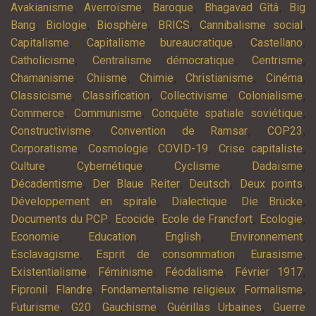
,
,
,
,
Avakianisme
Averroïsme
Baroque
Bhagavad Gîtâ
Big
,
,
,
,
,
Bang
Biologie
Biosphère
BRICS
Cannibalisme social
,
,
,
Capitalisme
Capitalisme bureaucratique
Castellano
,
,
,
Catholicisme
Centralisme démocratique
Centrisme
,
,
,
,
,
Chamanisme
Chiisme
Chimie
Christianisme
Cinéma
,
,
,
,
Classicisme
Classification
Collectivisme
Colonialisme
,
,
,
Commerce
Communisme
Conquête spatiale soviétique
,
,
,
Constructivisme
Convention de Ramsar
COP23
,
,
,
,
Corporatisme
Cosmologie
COVID-19
Crise capitaliste
,
,
,
,
Culture
Cybernétique
Cyclisme
Dadaïsme
,
,
,
,
Décadentisme
Der Blaue Reiter
Deutsch
Deux points
,
,
,
Développement en spirale
Dialectique
Die Brücke
,
,
,
,
Documents du PCP
Ecocide
Ecole de Francfort
Ecologie
,
,
,
,
Economie
Education
English
Environnement
,
,
,
Esclavagisme
Esprit de consommation
Eurasisme
,
,
,
,
Existentialisme
Féminisme
Féodalisme
Février 1917
,
,
,
,
Fipronil
Flandre
Fondamentalisme religieux
Formalisme
,
,
,
,
Futurisme
G20
Gauchisme
Guérillas Urbaines
Guerre