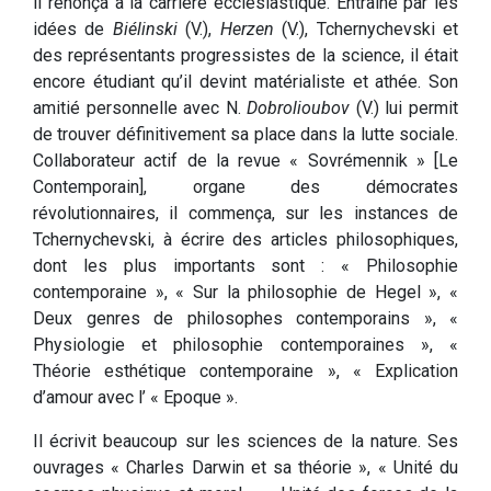
il renonça à la carrière ecclésiastique. Entraîné par les
idées de
Biélinski
(V.),
Herzen
(V.), Tchernychevski et
des représentants progressistes de la science, il était
encore étudiant qu’il devint matérialiste et athée. Son
amitié personnelle avec N.
Dobrolioubov
(V.) lui permit
de trouver définitivement sa place dans la lutte sociale.
Collaborateur actif de la revue « Sovrémennik » [Le
Contemporain], organe des démocrates
révolutionnaires, il commença, sur les instances de
Tchernychevski, à écrire des articles philosophiques,
dont les plus importants sont : « Philosophie
contemporaine », « Sur la philosophie de Hegel », «
Deux genres de philosophes contemporains », «
Physiologie et philosophie contemporaines », «
Théorie esthétique contemporaine », « Explication
d’amour avec l’ « Epoque ».
Il écrivit beaucoup sur les sciences de la nature. Ses
ouvrages « Charles Darwin et sa théorie », « Unité du