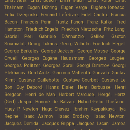
Ernst Aust
Ernst Busch
Ernst Mach
Ernst Nolte
Ernst
,
,
,
,
Thälmann
Eugen Dühring
Eugen Varga
Eugène Ionesco
,
,
,
Félix Dzerjinski
Fernand Lefebvre
Fidel Castro
Francis
,
,
,
,
Bacon
François Perin
Frantz Fanon
Franz Kafka
Fred
,
,
,
,
Hampton
Friedrich Engels
Friedrich Nietzsche
Fritz Lang
,
,
,
Gabriel Péri
Gabriele D'Annunzio
Galilée
Gaston
,
,
,
Soumialot
Georg Lukács
Georg Wilhelm Friedrich Hegel
,
,
,
George Berkeley
George Jackson
George Mosse
George
,
,
,
Orwell
Georges Eugène Haussmann
Georges Laugée
,
,
,
Georges Politzer
Georges Sorel
Georgi Dimitrov
Georgi
,
,
,
,
Plekhanov
Gerd Arntz
Giacomo Matteotti
Gonzalo
Gustav
,
,
,
Klimt
Gustave Caillebotte
Gustave Courbet
Gustave Le
,
,
,
,
Bon
Guy Debord
Hanns Eisler
Henri Barbusse
Henri
,
,
,
,
Bergson
Henri de Man
Herbert Marcuse
Hergé
Hertz
,
,
,
(Gert) Jospa
Honoré de Balzac
Hubert-Félix Thiéfaine
,
,
,
Huey P. Newton
Hugo Chàvez
Ibrahim Kaypakkaya
Ilya
,
,
,
,
Repine
Isaac Asimov
Isaac Brodsky
Isaac Newton
,
,
,
Jacques Derrida
Jacques Grippa
Jacques Lacan
James