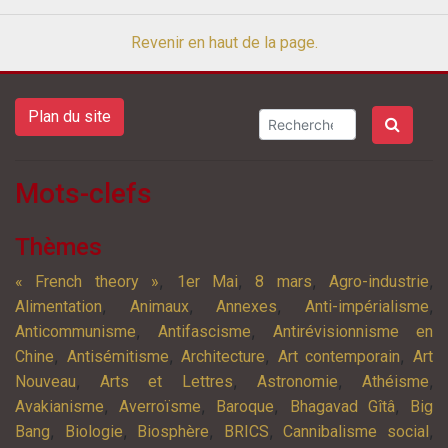
Revenir en haut de la page.
Plan du site
Mots-clefs
Thèmes
,
,
,
,
« French theory »
1er Mai
8 mars
Agro-industrie
,
,
,
,
Alimentation
Animaux
Annexes
Anti-impérialisme
,
,
Anticommunisme
Antifascisme
Antirévisionnisme en
,
,
,
,
Chine
Antisémitisme
Architecture
Art contemporain
Art
,
,
,
,
Nouveau
Arts et Lettres
Astronomie
Athéisme
,
,
,
,
Avakianisme
Averroïsme
Baroque
Bhagavad Gîtâ
Big
,
,
,
,
,
Bang
Biologie
Biosphère
BRICS
Cannibalisme social