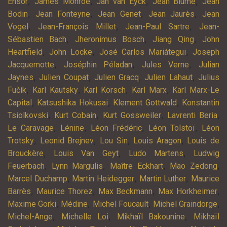
,
,
,
,
Ensor
James Monroe
Jan van Eyck
Jean Blume
Jean
,
,
,
,
Bodin
Jean Fonteyne
Jean Genet
Jean Jaurès
Jean
,
,
,
Vogel
Jean-François Millet
Jean-Paul Sartre
Jean-
,
,
,
Sébastien Bach
Jheronimus Bosch
Jiang Qing
John
,
,
,
Heartfield
John Locke
José Carlos Mariátegui
Joseph
,
,
,
Jacquemotte
Joséphin Péladan
Jules Verne
Julian
,
,
,
,
Jaynes
Julien Coupat
Julien Gracq
Julien Lahaut
Julius
,
,
,
,
Fučík
Karl Kautsky
Karl Korsch
Karl Marx
Karl Marx-Le
,
,
,
Capital
Katsushika Hokusai
Klement Gottwald
Konstantin
,
,
,
,
Tsiolkovski
Kurt Cobain
Kurt Gossweiler
Lavrenti Beria
,
,
,
,
Le Caravage
Lénine
Léon Frédéric
Léon Tolstoï
Léon
,
,
,
,
Trotsky
Leonid Brejnev
Lou Sin
Louis Aragon
Louis de
,
,
,
Brouckère
Louis Van Geyt
Ludo Martens
Ludwig
,
,
,
,
Feuerbach
Lynn Margulis
Maître Eckhart
Mao Zedong
,
,
,
Marcel Duchamp
Martin Heidegger
Martin Luther
Maurice
,
,
,
,
Barrès
Maurice Thorez
Max Beckmann
Max Horkheimer
,
,
,
,
Maxime Gorki
Médine
Michel Foucault
Michel Graindorge
,
,
,
Michel-Ange
Michelle Loi
Mikhaïl Bakounine
Mikhaïl