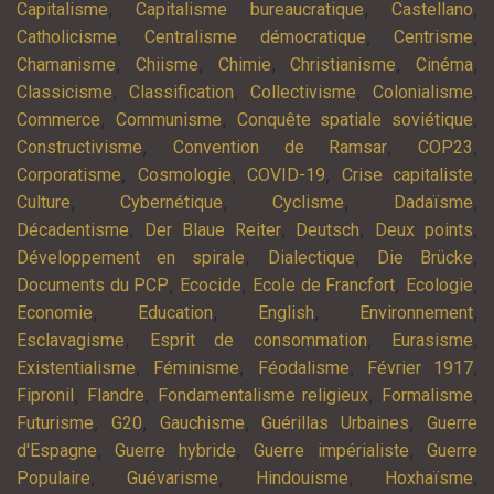
,
,
,
Capitalisme
Capitalisme bureaucratique
Castellano
,
,
,
Catholicisme
Centralisme démocratique
Centrisme
,
,
,
,
,
Chamanisme
Chiisme
Chimie
Christianisme
Cinéma
,
,
,
,
Classicisme
Classification
Collectivisme
Colonialisme
,
,
,
Commerce
Communisme
Conquête spatiale soviétique
,
,
,
Constructivisme
Convention de Ramsar
COP23
,
,
,
,
Corporatisme
Cosmologie
COVID-19
Crise capitaliste
,
,
,
,
Culture
Cybernétique
Cyclisme
Dadaïsme
,
,
,
,
Décadentisme
Der Blaue Reiter
Deutsch
Deux points
,
,
,
Développement en spirale
Dialectique
Die Brücke
,
,
,
,
Documents du PCP
Ecocide
Ecole de Francfort
Ecologie
,
,
,
,
Economie
Education
English
Environnement
,
,
,
Esclavagisme
Esprit de consommation
Eurasisme
,
,
,
,
Existentialisme
Féminisme
Féodalisme
Février 1917
,
,
,
,
Fipronil
Flandre
Fondamentalisme religieux
Formalisme
,
,
,
,
Futurisme
G20
Gauchisme
Guérillas Urbaines
Guerre
,
,
,
d'Espagne
Guerre hybride
Guerre impérialiste
Guerre
,
,
,
,
Populaire
Guévarisme
Hindouisme
Hoxhaïsme