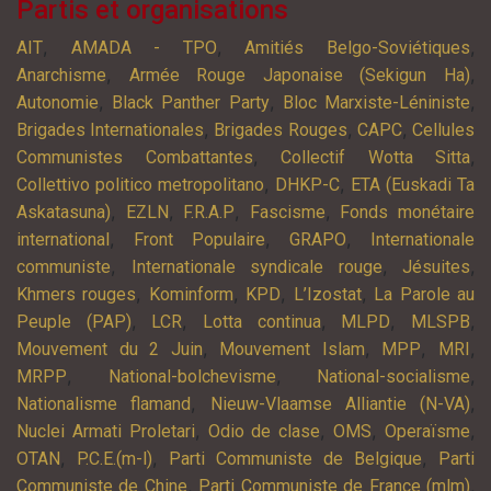
Partis et organisations
,
,
,
AIT
AMADA - TPO
Amitiés Belgo-Soviétiques
,
,
Anarchisme
Armée Rouge Japonaise (Sekigun Ha)
,
,
,
Autonomie
Black Panther Party
Bloc Marxiste-Léniniste
,
,
,
Brigades Internationales
Brigades Rouges
CAPC
Cellules
,
,
Communistes Combattantes
Collectif Wotta Sitta
,
,
Collettivo politico metropolitano
DHKP-C
ETA (Euskadi Ta
,
,
,
,
Askatasuna)
EZLN
F.R.A.P
Fascisme
Fonds monétaire
,
,
,
international
Front Populaire
GRAPO
Internationale
,
,
,
communiste
Internationale syndicale rouge
Jésuites
,
,
,
,
Khmers rouges
Kominform
KPD
L’Izostat
La Parole au
,
,
,
,
,
Peuple (PAP)
LCR
Lotta continua
MLPD
MLSPB
,
,
,
,
Mouvement du 2 Juin
Mouvement Islam
MPP
MRI
,
,
,
MRPP
National-bolchevisme
National-socialisme
,
,
Nationalisme flamand
Nieuw-Vlaamse Alliantie (N-VA)
,
,
,
,
Nuclei Armati Proletari
Odio de clase
OMS
Operaïsme
,
,
,
OTAN
P.C.E.(m-l)
Parti Communiste de Belgique
Parti
,
,
Communiste de Chine
Parti Communiste de France (mlm)