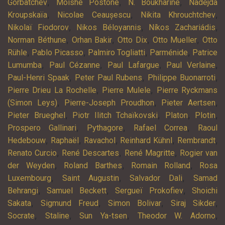
,
,
,
Gorbatchev
Moishe Postone
N. Boukharine
Nadejda
,
,
,
Kroupskaïa
Nicolae Ceaușescu
Nikita Khrouchtchev
,
,
,
Nikolaï Fiodorov
Nikos Béloyannis
Níkos Zachariádis
,
,
,
,
Norman Béthune
Orhan Bakir
Otto Dix
Otto Mueller
Otto
,
,
,
,
Rühle
Pablo Picasso
Palmiro Togliatti
Parménide
Patrice
,
,
,
,
Lumumba
Paul Cézanne
Paul Lafargue
Paul Verlaine
,
,
,
Paul-Henri Spaak
Peter Paul Rubens
Philippe Buonarroti
,
,
Pierre Drieu La Rochelle
Pierre Mulele
Pierre Ryckmans
,
,
,
(Simon Leys)
Pierre-Joseph Proudhon
Pieter Aertsen
,
,
,
,
Pieter Brueghel
Piotr Ilitch Tchaïkovski
Platon
Plotin
,
,
,
Prospero Gallinari
Pythagore
Rafael Correa
Raoul
,
,
,
,
,
Hedebouw
Raphaël
Ravachol
Reinhard Kühnl
Rembrandt
,
,
,
Renato Curcio
René Descartes
René Magritte
Rogier van
,
,
,
der Weyden
Roland Barthes
Romain Rolland
Rosa
,
,
,
Luxembourg
Saint Augustin
Salvador Dali
Samad
,
,
,
Behrangi
Samuel Beckett
Sergueï Prokofiev
Shoichi
,
,
,
,
Sakata
Sigmund Freud
Simon Bolivar
Siraj Sikder
,
,
,
,
Socrate
Staline
Sun Ya-tsen
Theodor W. Adorno