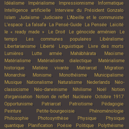
,
,
,
,
Idéalisme
Impérialisme
Impressionnisme
Informatique
,
,
Intelligence artificielle
Interview du Président Gonzalo
,
,
,
,
Islam
Judaïsme
Judiciaire
L'Abeille et le communiste
,
,
,
,
,
L’espace
La falsafa
La Pensé-Guide
La Pensée
Laïcité
,
,
,
le « ready made »
Le Droit
Le génocide arménien
Le
,
,
,
temps
Les communes populaires
Libéralisme
,
,
,
,
Libertarianisme
Liberté
Linguistique
Livre des morts
,
,
,
,
Lumières
Lutte armée
Mahâbhârata
Maoïsme
,
,
Matérialisme
Matérialisme dialectique
Matérialisme
,
,
,
,
historique
Matière vivante
Matriarcat
Migration
,
,
,
,
Monarchie
Monisme
Monothéisme
Municipalisme
,
,
,
,
Musique
Nationalisme
Naturalisme
Nederlands
Néo-
,
,
,
,
classicisme
Néo-darwinisme
Nihilisme
Noël
Notion
,
,
,
,
d’organisation
Notion de reflet
Nucléaire
Octobre 1917
,
,
,
,
Opportunisme
Patriarcat
Patriotisme
Pédagogie
,
,
,
Peinture
Petite-bourgeoisie
Phénoménologie
,
,
,
Philosophie
Photosynthèse
Physique
Physique
,
,
,
,
,
quantique
Planification
Poésie
Politique
Polythéisme