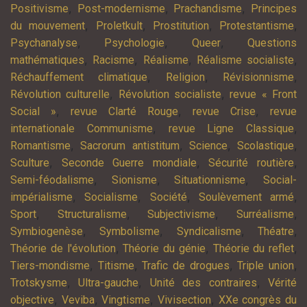
,
,
,
Positivisme
Post-modernisme
Prachandisme
Principes
,
,
,
,
du mouvement
Proletkult
Prostitution
Protestantisme
,
,
,
Psychanalyse
Psychologie
Queer
Questions
,
,
,
,
mathématiques
Racisme
Réalisme
Réalisme socialiste
,
,
,
Réchauffement climatique
Religion
Révisionnisme
,
,
Révolution culturelle
Révolution socialiste
revue « Front
,
,
,
Social »
revue Clarté Rouge
revue Crise
revue
,
,
internationale Communisme
revue Ligne Classique
,
,
,
,
Romantisme
Sacrorum antistitum
Science
Scolastique
,
,
,
Sculture
Seconde Guerre mondiale
Sécurité routière
,
,
,
Semi-féodalisme
Sionisme
Situationnisme
Social-
,
,
,
,
impérialisme
Socialisme
Société
Soulèvement armé
,
,
,
,
Sport
Structuralisme
Subjectivisme
Surréalisme
,
,
,
,
Symbiogenèse
Symbolisme
Syndicalisme
Théatre
,
,
,
Théorie de l'évolution
Théorie du génie
Théorie du reflet
,
,
,
,
Tiers-mondisme
Titisme
Trafic de drogues
Triple union
,
,
,
Trotskysme
Ultra-gauche
Unité des contraires
Vérité
,
,
,
,
objective
Veviba
Vingtisme
Vivisection
XXe congrès du