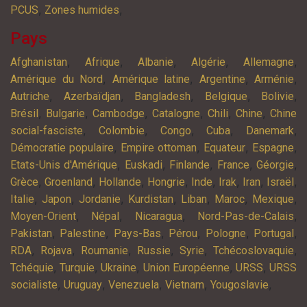
,
,
PCUS
Zones humides
Pays
,
,
,
,
,
Afghanistan
Afrique
Albanie
Algérie
Allemagne
,
,
,
,
Amérique du Nord
Amérique latine
Argentine
Arménie
,
,
,
,
,
Autriche
Azerbaïdjan
Bangladesh
Belgique
Bolivie
,
,
,
,
,
,
Brésil
Bulgarie
Cambodge
Catalogne
Chili
Chine
Chine
,
,
,
,
,
social-fasciste
Colombie
Congo
Cuba
Danemark
,
,
,
,
Démocratie populaire
Empire ottoman
Equateur
Espagne
,
,
,
,
,
Etats-Unis d'Amérique
Euskadi
Finlande
France
Géorgie
,
,
,
,
,
,
,
,
Grèce
Groenland
Hollande
Hongrie
Inde
Irak
Iran
Israël
,
,
,
,
,
,
,
Italie
Japon
Jordanie
Kurdistan
Liban
Maroc
Mexique
,
,
,
,
Moyen-Orient
Népal
Nicaragua
Nord-Pas-de-Calais
,
,
,
,
,
,
Pakistan
Palestine
Pays-Bas
Pérou
Pologne
Portugal
,
,
,
,
,
,
RDA
Rojava
Roumanie
Russie
Syrie
Tchécoslovaquie
,
,
,
,
,
Tchéquie
Turquie
Ukraine
Union Européenne
URSS
URSS
,
,
,
,
,
socialiste
Uruguay
Venezuela
Vietnam
Yougoslavie