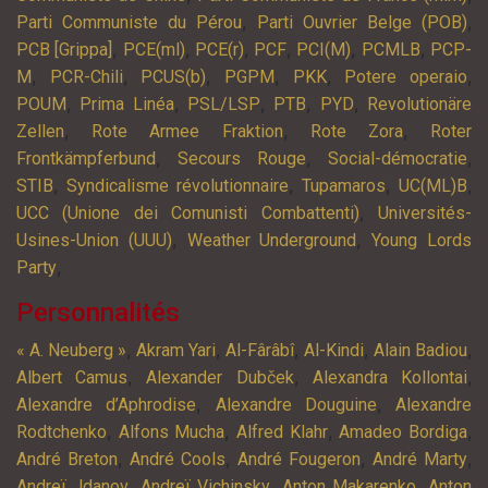
,
,
Parti Communiste du Pérou
Parti Ouvrier Belge (POB)
,
,
,
,
,
,
PCB [Grippa]
PCE(ml)
PCE(r)
PCF
PCI(M)
PCMLB
PCP-
,
,
,
,
,
,
M
PCR-Chili
PCUS(b)
PGPM
PKK
Potere operaio
,
,
,
,
,
POUM
Prima Linéa
PSL/LSP
PTB
PYD
Revolutionäre
,
,
,
Zellen
Rote Armee Fraktion
Rote Zora
Roter
,
,
,
Frontkämpferbund
Secours Rouge
Social-démocratie
,
,
,
,
STIB
Syndicalisme révolutionnaire
Tupamaros
UC(ML)B
,
UCC (Unione dei Comunisti Combattenti)
Universités-
,
,
Usines-Union (UUU)
Weather Underground
Young Lords
,
Party
Personnalités
,
,
,
,
,
« A. Neuberg »
Akram Yari
Al-Fârâbî
Al-Kindi
Alain Badiou
,
,
,
Albert Camus
Alexander Dubček
Alexandra Kollontai
,
,
Alexandre d’Aphrodise
Alexandre Douguine
Alexandre
,
,
,
,
Rodtchenko
Alfons Mucha
Alfred Klahr
Amadeo Bordiga
,
,
,
,
André Breton
André Cools
André Fougeron
André Marty
,
,
,
Andreï Jdanov
Andreï Vichinsky
Anton Makarenko
Anton