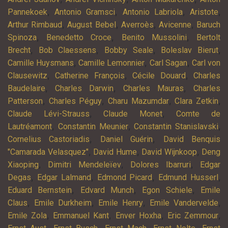
,
,
,
,
Pannekoek
Antonio Gramsci
Antonio Labriola
Aristote
,
,
,
,
Arthur Rimbaud
August Bebel
Averroès
Avicenne
Baruch
,
,
,
Spinoza
Benedetto Croce
Benito Mussolini
Bertolt
,
,
,
,
Brecht
Bob Claessens
Bobby Seale
Boleslav Bierut
,
,
,
Camille Huysmans
Camille Lemonnier
Carl Sagan
Carl von
,
,
,
Clausewitz
Catherine François
Cécile Douard
Charles
,
,
,
Baudelaire
Charles Darwin
Charles Mauras
Charles
,
,
,
,
Patterson
Charles Péguy
Charu Mazumdar
Clara Zetkin
,
,
Claude Lévi-Strauss
Claude Monet
Comte de
,
,
,
Lautréamont
Constantin Meunier
Constantin Stanislavski
,
,
Cornelius Castoriadis
Daniel Guérin
David Benquis
,
,
,
"Camarada Velasquez"
David Hume
David Wijnkoop
Deng
,
,
,
Xiaoping
Dimitri Mendeleïev
Dolores Ibarruri
Edgar
,
,
,
,
Degas
Edgar Lalmand
Edmond Picard
Edmund Husserl
,
,
,
Eduard Bernstein
Edvard Munch
Egon Schiele
Emile
,
,
,
,
Claus
Emile Durkheim
Emile Henry
Emile Vandervelde
,
,
,
,
Emile Zola
Emmanuel Kant
Enver Hoxha
Eric Zemmour
,
,
,
,