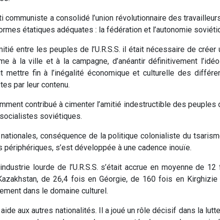
arti communiste a consolidé l’union révolutionnaire des travailleu
formes étatiques adéquates : la fédération et l’autonomie soviét
mitié entre les peuples de l’U.R.S.S. il était nécessaire de créer
sme à la ville et à la campagne, d’anéantir définitivement l’i
ait mettre fin à l’inégalité économique et culturelle des différ
stes par leur contenu.
amment contribué à cimenter l’amitié indestructible des peuples de
socialistes soviétiques.
ationales, conséquence de la politique colonialiste du tsarisme
es périphériques, s’est développée à une cadence inouïe.
’industrie lourde de l’U.R.S.S. s’était accrue en moyenne de 12 
zakhstan, de 26,4 fois en Géorgie, de 160 fois en Kirghizie 
lement dans le domaine culturel.
 aux autres nationalités. Il a joué un rôle décisif dans la lutte 