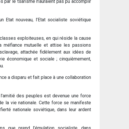
s par le tsarisme n’auraient pas pu accomplir
n Etat nouveau, l’Etat socialiste soviétique
e classes exploiteuses, en qui réside la cause
 la méfiance mutuelle et attise les passions
esclavage, attachée fidèlement aux idées de
 vie économique et sociale ; cinquièmement,
u.
e a disparu et fait place à une collaboration
, l’amitié des peuples est devenue une force
e la vie nationale. Cette force se manifeste
fierté nationale soviétique, dans leur ardent
ns que prend l’émulation socialiste, dans