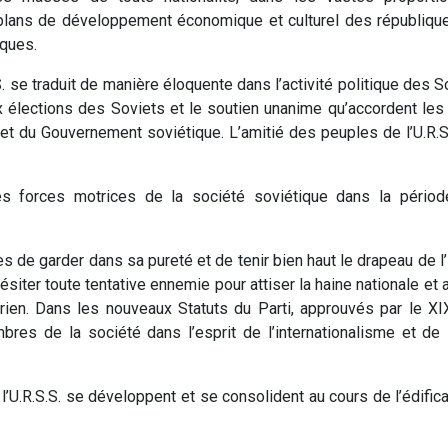
ans de développement économique et culturel des républiques e
iques.
. se traduit de manière éloquente dans l’activité politique des S
lections des Soviets et le soutien unanime qu’accordent les tra
 et du Gouvernement soviétique. L’amitié des peuples de l’U.R.
es forces motrices de la société soviétique dans la périod
de garder dans sa pureté et de tenir bien haut le drapeau de l’i
siter toute tentative ennemie pour attiser la haine nationale et a
tarien. Dans les nouveaux Statuts du Parti, approuvés par le XI
res de la société dans l’esprit de l’internationalisme et de 
l’U.R.S.S. se développent et se consolident au cours de l’édifi