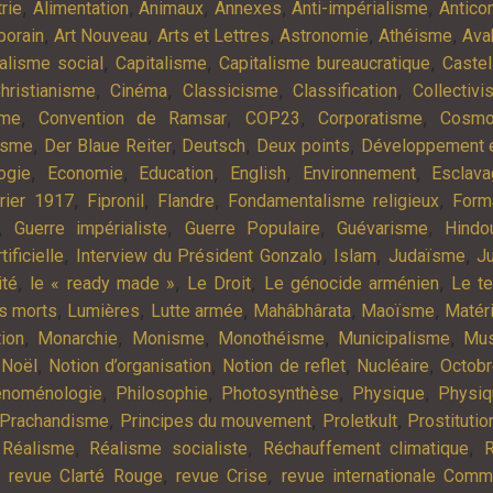
,
,
,
,
,
rie
Alimentation
Animaux
Annexes
Anti-impérialisme
Antic
,
,
,
,
,
porain
Art Nouveau
Arts et Lettres
Astronomie
Athéisme
Ava
,
,
,
alisme social
Capitalisme
Capitalisme bureaucratique
Castel
,
,
,
,
hristianisme
Cinéma
Classicisme
Classification
Collectiv
,
,
,
,
sme
Convention de Ramsar
COP23
Corporatisme
Cosmo
,
,
,
,
isme
Der Blaue Reiter
Deutsch
Deux points
Développement e
,
,
,
,
,
ogie
Economie
Education
English
Environnement
Esclav
,
,
,
,
rier 1917
Fipronil
Flandre
Fondamentalisme religieux
Form
,
,
,
,
Guerre impérialiste
Guerre Populaire
Guévarisme
Hindo
,
,
,
,
tificielle
Interview du Président Gonzalo
Islam
Judaïsme
Ju
,
,
,
,
ité
le « ready made »
Le Droit
Le génocide arménien
Le t
,
,
,
,
,
es morts
Lumières
Lutte armée
Mahâbhârata
Maoïsme
Matér
,
,
,
,
,
tion
Monarchie
Monisme
Monothéisme
Municipalisme
Mus
,
,
,
,
,
Noël
Notion d’organisation
Notion de reflet
Nucléaire
Octob
,
,
,
,
noménologie
Philosophie
Photosynthèse
Physique
Physiq
,
,
,
Prachandisme
Principes du mouvement
Proletkult
Prostitutio
,
,
,
,
Réalisme
Réalisme socialiste
Réchauffement climatique
R
,
,
,
revue Clarté Rouge
revue Crise
revue internationale Com