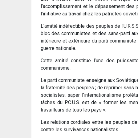
l’accomplissement et le dépassement des pl
l’initiative au travail chez les patriotes soviét
L’amitié indéfectible des peuples de l’U.R.S.S
bloc des communistes et des sans-parti aux é
intérieure et extérieure du parti communiste
guerre nationale.
Cette amitié constitue l’une des puissant
communisme.
Le parti communiste enseigne aux Soviétiques 
la fraternité des peuples ; de réprimer sans hé
socialistes, saper l’internationalisme prolé
tâches du P.C.U.S. est de « former les memb
travailleurs de tous les pays ».
Les relations cordiales entre les peuples de 
contre les survivances nationalistes.