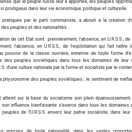
mense que le peuple russe leur a apportée, les peuples opprimé
i prodigieux dans leur vie économique, politique et culturelle.
, pratiquée par le parti communiste, a abouti a la création d’u
le des peuples et des nationalités.
ation de cet Etat sont : premièrement, l’absence, en U.R.S.S., d
nt, l’absence, en U.R.S.S., de l’exploitation qui fait naître
 au pouvoir de la classe ouvrière, ennemie de toute forme d’
raide des peuples soviétiques dans tous les domaines de leur
. d’une culture nationale par la forme et socialiste par le conten
 physionomie des peuples soviétiques ; le sentiment de méfianc
nt atteint sur la base du socialisme son plein épanouissement
; son influence bienfaisante s’exerce dans tous les domaines d
peuples de l’U.R.S.S. envers leur patrie socialiste, dans leur 
des masses de toute nationalité, dans les vastes proportio