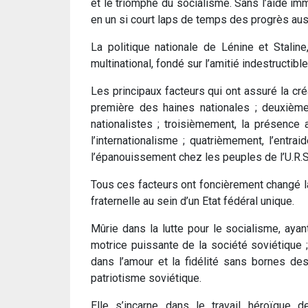
et le triomphe du socialisme. Sans l’aide im
en un si court laps de temps des progrès auss
La politique nationale de Lénine et Staline
multinational, fondé sur l’amitié indestructib
Les principaux facteurs qui ont assuré la cré
première des haines nationales ; deuxièmeme
nationalistes ; troisièmement, la présence
l’internationalisme ; quatrièmement, l’ent
l’épanouissement chez les peuples de l’U.R.S.S
Tous ces facteurs ont foncièrement changé la
fraternelle au sein d’un Etat fédéral unique.
Mûrie dans la lutte pour le socialisme, aya
motrice puissante de la société soviétique 
dans l’amour et la fidélité sans bornes des 
patriotisme soviétique.
Elle s’incarne dans le travail héroïque 