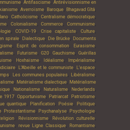
,
,
ommunisme
Antifascisme
Antirévisionnisme en
,
,
,
,
kianisme
Averroïsme
Baroque
Bhagavad Gîtâ
,
,
,
lano
Catholicisme
Centralisme démocratique
,
,
,
,
isme
Colonialisme
Commerce
Communisme
,
,
,
,
logie
COVID-19
Crise capitaliste
Culture
,
,
,
n spirale
Dialectique
Die Brücke
Documents
,
,
,
agisme
Esprit de consommation
Eurasisme
,
,
,
,
alisme
Futurisme
G20
Gauchisme
Guérillas
,
,
,
,
uisme
Hoxhaïsme
Idéalisme
Impérialisme
,
,
,
diciaire
L'Abeille et le communiste
L’espace
,
,
,
emps
Les communes populaires
Libéralisme
,
,
ialisme
Matérialisme dialectique
Matérialisme
,
,
,
,
ique
Nationalisme
Naturalisme
Nederlands
,
,
,
,
re 1917
Opportunisme
Patriarcat
Patriotisme
,
,
,
,
ue quantique
Planification
Poésie
Politique
,
,
,
,
n
Protestantisme
Psychanalyse
Psychologie
,
,
,
eligion
Révisionnisme
Révolution culturelle
,
,
,
munisme
revue Ligne Classique
Romantisme