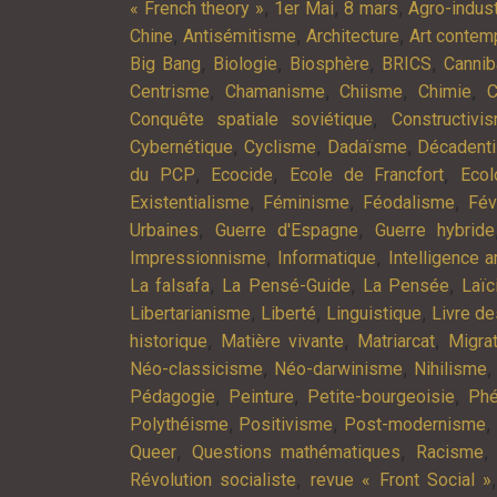
,
,
,
« French theory »
1er Mai
8 mars
Agro-indust
,
,
,
Chine
Antisémitisme
Architecture
Art contem
,
,
,
,
Big Bang
Biologie
Biosphère
BRICS
Cannib
,
,
,
,
Centrisme
Chamanisme
Chiisme
Chimie
C
,
Conquête spatiale soviétique
Constructivi
,
,
,
Cybernétique
Cyclisme
Dadaïsme
Décadent
,
,
,
du PCP
Ecocide
Ecole de Francfort
Ecol
,
,
,
Existentialisme
Féminisme
Féodalisme
Fév
,
,
Urbaines
Guerre d'Espagne
Guerre hybride
,
,
Impressionnisme
Informatique
Intelligence ar
,
,
,
La falsafa
La Pensé-Guide
La Pensée
Laïc
,
,
,
Libertarianisme
Liberté
Linguistique
Livre d
,
,
,
historique
Matière vivante
Matriarcat
Migra
,
,
Néo-classicisme
Néo-darwinisme
Nihilisme
,
,
,
Pédagogie
Peinture
Petite-bourgeoisie
Phé
,
,
,
Polythéisme
Positivisme
Post-modernisme
,
,
Queer
Questions mathématiques
Racisme
,
Révolution socialiste
revue « Front Social »