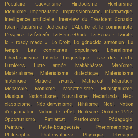
,
,
,
,
Populaire
Guévarisme
Hindouisme
Hoxhaïsme
,
,
,
,
Idéalisme
Impérialisme
Impressionnisme
Informatique
,
,
Intelligence artificielle
Interview du Président Gonzalo
,
,
,
,
Islam
Judaïsme
Judiciaire
L'Abeille et le communiste
,
,
,
,
,
L’espace
La falsafa
La Pensé-Guide
La Pensée
Laïcité
,
,
,
le « ready made »
Le Droit
Le génocide arménien
Le
,
,
,
temps
Les communes populaires
Libéralisme
,
,
,
,
Libertarianisme
Liberté
Linguistique
Livre des morts
,
,
,
,
Lumières
Lutte armée
Mahâbhârata
Maoïsme
,
,
Matérialisme
Matérialisme dialectique
Matérialisme
,
,
,
,
historique
Matière vivante
Matriarcat
Migration
,
,
,
,
Monarchie
Monisme
Monothéisme
Municipalisme
,
,
,
,
Musique
Nationalisme
Naturalisme
Nederlands
Néo-
,
,
,
,
classicisme
Néo-darwinisme
Nihilisme
Noël
Notion
,
,
,
,
d’organisation
Notion de reflet
Nucléaire
Octobre 1917
,
,
,
,
Opportunisme
Patriarcat
Patriotisme
Pédagogie
,
,
,
Peinture
Petite-bourgeoisie
Phénoménologie
,
,
,
Philosophie
Photosynthèse
Physique
Physique