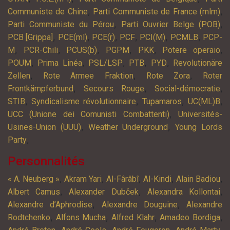
,
,
Communiste de Chine
Parti Communiste de France (mlm)
,
,
Parti Communiste du Pérou
Parti Ouvrier Belge (POB)
,
,
,
,
,
,
PCB [Grippa]
PCE(ml)
PCE(r)
PCF
PCI(M)
PCMLB
PCP-
,
,
,
,
,
,
M
PCR-Chili
PCUS(b)
PGPM
PKK
Potere operaio
,
,
,
,
,
POUM
Prima Linéa
PSL/LSP
PTB
PYD
Revolutionäre
,
,
,
Zellen
Rote Armee Fraktion
Rote Zora
Roter
,
,
,
Frontkämpferbund
Secours Rouge
Social-démocratie
,
,
,
,
STIB
Syndicalisme révolutionnaire
Tupamaros
UC(ML)B
,
UCC (Unione dei Comunisti Combattenti)
Universités-
,
,
Usines-Union (UUU)
Weather Underground
Young Lords
,
Party
Personnalités
,
,
,
,
,
« A. Neuberg »
Akram Yari
Al-Fârâbî
Al-Kindi
Alain Badiou
,
,
,
Albert Camus
Alexander Dubček
Alexandra Kollontai
,
,
Alexandre d’Aphrodise
Alexandre Douguine
Alexandre
,
,
,
,
Rodtchenko
Alfons Mucha
Alfred Klahr
Amadeo Bordiga
,
,
,
,