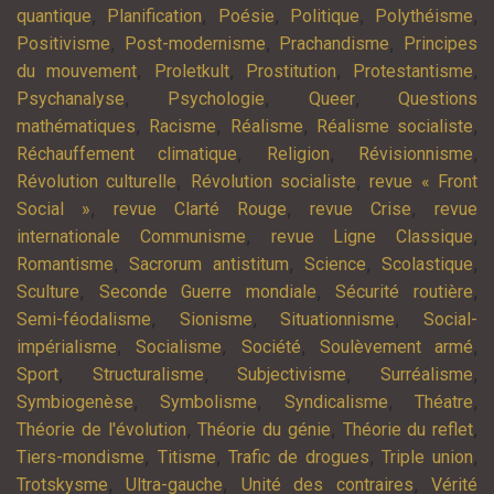
,
,
,
,
,
quantique
Planification
Poésie
Politique
Polythéisme
,
,
,
Positivisme
Post-modernisme
Prachandisme
Principes
,
,
,
,
du mouvement
Proletkult
Prostitution
Protestantisme
,
,
,
Psychanalyse
Psychologie
Queer
Questions
,
,
,
,
mathématiques
Racisme
Réalisme
Réalisme socialiste
,
,
,
Réchauffement climatique
Religion
Révisionnisme
,
,
Révolution culturelle
Révolution socialiste
revue « Front
,
,
,
Social »
revue Clarté Rouge
revue Crise
revue
,
,
internationale Communisme
revue Ligne Classique
,
,
,
,
Romantisme
Sacrorum antistitum
Science
Scolastique
,
,
,
Sculture
Seconde Guerre mondiale
Sécurité routière
,
,
,
Semi-féodalisme
Sionisme
Situationnisme
Social-
,
,
,
,
impérialisme
Socialisme
Société
Soulèvement armé
,
,
,
,
Sport
Structuralisme
Subjectivisme
Surréalisme
,
,
,
,
Symbiogenèse
Symbolisme
Syndicalisme
Théatre
,
,
,
Théorie de l'évolution
Théorie du génie
Théorie du reflet
,
,
,
,
Tiers-mondisme
Titisme
Trafic de drogues
Triple union
,
,
,
Trotskysme
Ultra-gauche
Unité des contraires
Vérité