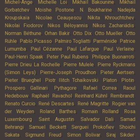
,
,
,
Michel-Ange
Michelle Loi
Mikhaïl Bakounine
Mikhaïl
,
,
,
Gorbatchev
Moishe Postone
N. Boukharine
Nadejda
,
,
,
Kroupskaïa
Nicolae Ceaușescu
Nikita Khrouchtchev
,
,
,
Nikolaï Fiodorov
Nikos Béloyannis
Níkos Zachariádis
,
,
,
,
Norman Béthune
Orhan Bakir
Otto Dix
Otto Mueller
Otto
,
,
,
,
Rühle
Pablo Picasso
Palmiro Togliatti
Parménide
Patrice
,
,
,
,
Lumumba
Paul Cézanne
Paul Lafargue
Paul Verlaine
,
,
,
Paul-Henri Spaak
Peter Paul Rubens
Philippe Buonarroti
,
,
Pierre Drieu La Rochelle
Pierre Mulele
Pierre Ryckmans
,
,
,
(Simon Leys)
Pierre-Joseph Proudhon
Pieter Aertsen
,
,
,
,
Pieter Brueghel
Piotr Ilitch Tchaïkovski
Platon
Plotin
,
,
,
Prospero Gallinari
Pythagore
Rafael Correa
Raoul
,
,
,
,
,
Hedebouw
Raphaël
Ravachol
Reinhard Kühnl
Rembrandt
,
,
,
Renato Curcio
René Descartes
René Magritte
Rogier van
,
,
,
der Weyden
Roland Barthes
Romain Rolland
Rosa
,
,
,
Luxembourg
Saint Augustin
Salvador Dali
Samad
,
,
,
Behrangi
Samuel Beckett
Sergueï Prokofiev
Shoichi
,
,
,
,
Sakata
Sigmund Freud
Simon Bolivar
Siraj Sikder