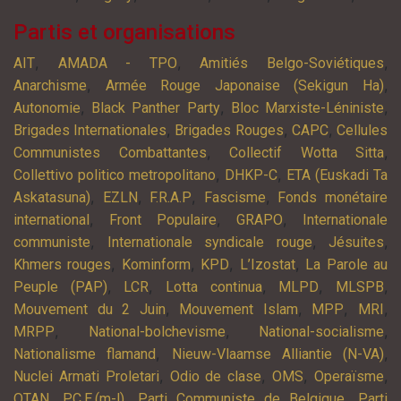
Partis et organisations
,
,
,
AIT
AMADA - TPO
Amitiés Belgo-Soviétiques
,
,
Anarchisme
Armée Rouge Japonaise (Sekigun Ha)
,
,
,
Autonomie
Black Panther Party
Bloc Marxiste-Léniniste
,
,
,
Brigades Internationales
Brigades Rouges
CAPC
Cellules
,
,
Communistes Combattantes
Collectif Wotta Sitta
,
,
Collettivo politico metropolitano
DHKP-C
ETA (Euskadi Ta
,
,
,
,
Askatasuna)
EZLN
F.R.A.P
Fascisme
Fonds monétaire
,
,
,
international
Front Populaire
GRAPO
Internationale
,
,
,
communiste
Internationale syndicale rouge
Jésuites
,
,
,
,
Khmers rouges
Kominform
KPD
L’Izostat
La Parole au
,
,
,
,
,
Peuple (PAP)
LCR
Lotta continua
MLPD
MLSPB
,
,
,
,
Mouvement du 2 Juin
Mouvement Islam
MPP
MRI
,
,
,
MRPP
National-bolchevisme
National-socialisme
,
,
Nationalisme flamand
Nieuw-Vlaamse Alliantie (N-VA)
,
,
,
,
Nuclei Armati Proletari
Odio de clase
OMS
Operaïsme
,
,
,
OTAN
P.C.E.(m-l)
Parti Communiste de Belgique
Parti