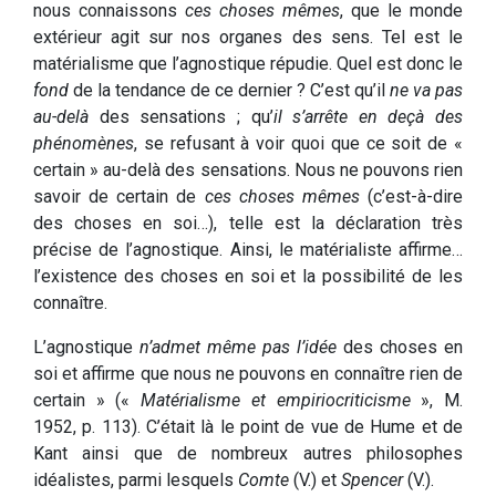
nous connaissons
ces choses mêmes
, que le monde
extérieur agit sur nos organes des sens. Tel est le
matérialisme que l’agnostique répudie. Quel est donc le
fond
de la tendance de ce dernier ? C’est qu’il
ne va pas
au-delà
des sensations ; qu’
il s’arrête en deçà des
phénomènes
, se refusant à voir quoi que ce soit de «
certain » au-delà des sensations. Nous ne pouvons rien
savoir de certain de
ces choses mêmes
(c’est-à-dire
des choses en soi…), telle est la déclaration très
précise de l’agnostique. Ainsi, le matérialiste affirme…
l’existence des choses en soi et la possibilité de les
connaître.
L’agnostique
n’admet même pas l’idée
des choses en
soi et affirme que nous ne pouvons en connaître rien de
certain » («
Matérialisme et empiriocriticisme
», M.
1952, p. 113). C’était là le point de vue de Hume et de
Kant ainsi que de nombreux autres philosophes
idéalistes, parmi lesquels
Comte
(V.) et
Spencer
(V.).