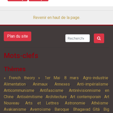
Revenir en haut de la page.
Plan du site
Mots-clefs
Thèmes
,
,
,
,
« French theory »
1er Mai
8 mars
Agro-industrie
,
,
,
,
Alimentation
Animaux
Annexes
Anti-impérialisme
,
,
Anticommunisme
Antifascisme
Antirévisionnisme en
,
,
,
,
Chine
Antisémitisme
Architecture
Art contemporain
Art
,
,
,
,
Nouveau
Arts et Lettres
Astronomie
Athéisme
,
,
,
,
Avakianisme
Averroïsme
Baroque
Bhagavad Gîtâ
Big