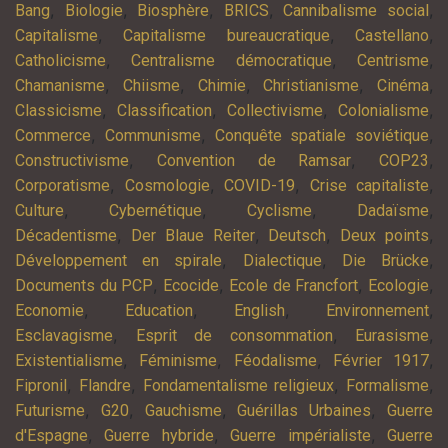
,
,
,
,
,
Bang
Biologie
Biosphère
BRICS
Cannibalisme social
,
,
,
Capitalisme
Capitalisme bureaucratique
Castellano
,
,
,
Catholicisme
Centralisme démocratique
Centrisme
,
,
,
,
,
Chamanisme
Chiisme
Chimie
Christianisme
Cinéma
,
,
,
,
Classicisme
Classification
Collectivisme
Colonialisme
,
,
,
Commerce
Communisme
Conquête spatiale soviétique
,
,
,
Constructivisme
Convention de Ramsar
COP23
,
,
,
,
Corporatisme
Cosmologie
COVID-19
Crise capitaliste
,
,
,
,
Culture
Cybernétique
Cyclisme
Dadaïsme
,
,
,
,
Décadentisme
Der Blaue Reiter
Deutsch
Deux points
,
,
,
Développement en spirale
Dialectique
Die Brücke
,
,
,
,
Documents du PCP
Ecocide
Ecole de Francfort
Ecologie
,
,
,
,
Economie
Education
English
Environnement
,
,
,
Esclavagisme
Esprit de consommation
Eurasisme
,
,
,
,
Existentialisme
Féminisme
Féodalisme
Février 1917
,
,
,
,
Fipronil
Flandre
Fondamentalisme religieux
Formalisme
,
,
,
,
Futurisme
G20
Gauchisme
Guérillas Urbaines
Guerre
,
,
,
d'Espagne
Guerre hybride
Guerre impérialiste
Guerre