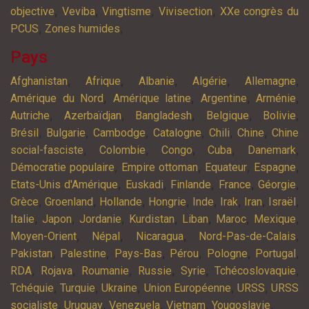
,
,
,
,
objective
Veviba
Vingtisme
Vivisection
XXe congrès du
,
,
PCUS
Zones humides
Pays
,
,
,
,
,
Afghanistan
Afrique
Albanie
Algérie
Allemagne
,
,
,
,
Amérique du Nord
Amérique latine
Argentine
Arménie
,
,
,
,
,
Autriche
Azerbaïdjan
Bangladesh
Belgique
Bolivie
,
,
,
,
,
,
Brésil
Bulgarie
Cambodge
Catalogne
Chili
Chine
Chine
,
,
,
,
,
social-fasciste
Colombie
Congo
Cuba
Danemark
,
,
,
,
Démocratie populaire
Empire ottoman
Equateur
Espagne
,
,
,
,
,
Etats-Unis d'Amérique
Euskadi
Finlande
France
Géorgie
,
,
,
,
,
,
,
,
Grèce
Groenland
Hollande
Hongrie
Inde
Irak
Iran
Israël
,
,
,
,
,
,
,
Italie
Japon
Jordanie
Kurdistan
Liban
Maroc
Mexique
,
,
,
,
Moyen-Orient
Népal
Nicaragua
Nord-Pas-de-Calais
,
,
,
,
,
,
Pakistan
Palestine
Pays-Bas
Pérou
Pologne
Portugal
,
,
,
,
,
,
RDA
Rojava
Roumanie
Russie
Syrie
Tchécoslovaquie
,
,
,
,
,
Tchéquie
Turquie
Ukraine
Union Européenne
URSS
URSS
,
,
,
,
,
socialiste
Uruguay
Venezuela
Vietnam
Yougoslavie