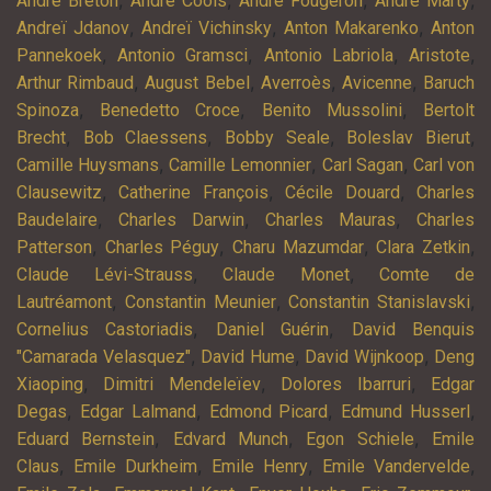
André Breton
André Cools
André Fougeron
André Marty
,
,
,
Andreï Jdanov
Andreï Vichinsky
Anton Makarenko
Anton
,
,
,
,
Pannekoek
Antonio Gramsci
Antonio Labriola
Aristote
,
,
,
,
Arthur Rimbaud
August Bebel
Averroès
Avicenne
Baruch
,
,
,
Spinoza
Benedetto Croce
Benito Mussolini
Bertolt
,
,
,
,
Brecht
Bob Claessens
Bobby Seale
Boleslav Bierut
,
,
,
Camille Huysmans
Camille Lemonnier
Carl Sagan
Carl von
,
,
,
Clausewitz
Catherine François
Cécile Douard
Charles
,
,
,
Baudelaire
Charles Darwin
Charles Mauras
Charles
,
,
,
,
Patterson
Charles Péguy
Charu Mazumdar
Clara Zetkin
,
,
Claude Lévi-Strauss
Claude Monet
Comte de
,
,
,
Lautréamont
Constantin Meunier
Constantin Stanislavski
,
,
Cornelius Castoriadis
Daniel Guérin
David Benquis
,
,
,
"Camarada Velasquez"
David Hume
David Wijnkoop
Deng
,
,
,
Xiaoping
Dimitri Mendeleïev
Dolores Ibarruri
Edgar
,
,
,
,
Degas
Edgar Lalmand
Edmond Picard
Edmund Husserl
,
,
,
Eduard Bernstein
Edvard Munch
Egon Schiele
Emile
,
,
,
,
Claus
Emile Durkheim
Emile Henry
Emile Vandervelde