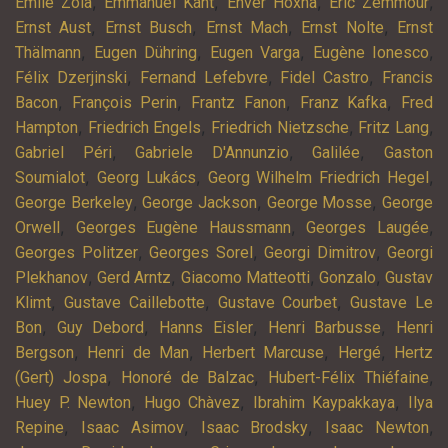
,
,
,
,
Emile Zola
Emmanuel Kant
Enver Hoxha
Eric Zemmour
,
,
,
,
Ernst Aust
Ernst Busch
Ernst Mach
Ernst Nolte
Ernst
,
,
,
,
Thälmann
Eugen Dühring
Eugen Varga
Eugène Ionesco
,
,
,
Félix Dzerjinski
Fernand Lefebvre
Fidel Castro
Francis
,
,
,
,
Bacon
François Perin
Frantz Fanon
Franz Kafka
Fred
,
,
,
,
Hampton
Friedrich Engels
Friedrich Nietzsche
Fritz Lang
,
,
,
Gabriel Péri
Gabriele D'Annunzio
Galilée
Gaston
,
,
,
Soumialot
Georg Lukács
Georg Wilhelm Friedrich Hegel
,
,
,
George Berkeley
George Jackson
George Mosse
George
,
,
,
Orwell
Georges Eugène Haussmann
Georges Laugée
,
,
,
Georges Politzer
Georges Sorel
Georgi Dimitrov
Georgi
,
,
,
,
Plekhanov
Gerd Arntz
Giacomo Matteotti
Gonzalo
Gustav
,
,
,
Klimt
Gustave Caillebotte
Gustave Courbet
Gustave Le
,
,
,
,
Bon
Guy Debord
Hanns Eisler
Henri Barbusse
Henri
,
,
,
,
Bergson
Henri de Man
Herbert Marcuse
Hergé
Hertz
,
,
,
(Gert) Jospa
Honoré de Balzac
Hubert-Félix Thiéfaine
,
,
,
Huey P. Newton
Hugo Chàvez
Ibrahim Kaypakkaya
Ilya
,
,
,
,
Repine
Isaac Asimov
Isaac Brodsky
Isaac Newton