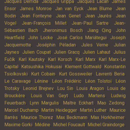
,
,
,
Jacques Derrida
Jacques Grippa
Jacques Lacan
James
,
,
,
,
Ensor
James Monroe
Jan van Eyck
Jean Blume
Jean
,
,
,
,
Bodin
Jean Fonteyne
Jean Genet
Jean Jaurès
Jean
,
,
,
Vogel
Jean-François Millet
Jean-Paul Sartre
Jean-
,
,
,
Sébastien Bach
Jheronimus Bosch
Jiang Qing
John
,
,
,
Heartfield
John Locke
José Carlos Mariátegui
Joseph
,
,
,
Jacquemotte
Joséphin Péladan
Jules Verne
Julian
,
,
,
,
Jaynes
Julien Coupat
Julien Gracq
Julien Lahaut
Julius
,
,
,
,
Fučík
Karl Kautsky
Karl Korsch
Karl Marx
Karl Marx-Le
,
,
,
Capital
Katsushika Hokusai
Klement Gottwald
Konstantin
,
,
,
,
Tsiolkovski
Kurt Cobain
Kurt Gossweiler
Lavrenti Beria
,
,
,
,
Le Caravage
Lénine
Léon Frédéric
Léon Tolstoï
Léon
,
,
,
,
Trotsky
Leonid Brejnev
Lou Sin
Louis Aragon
Louis de
,
,
,
Brouckère
Louis Van Geyt
Ludo Martens
Ludwig
,
,
,
,
Feuerbach
Lynn Margulis
Maître Eckhart
Mao Zedong
,
,
,
Marcel Duchamp
Martin Heidegger
Martin Luther
Maurice
,
,
,
,
Barrès
Maurice Thorez
Max Beckmann
Max Horkheimer
,
,
,
,
Maxime Gorki
Médine
Michel Foucault
Michel Graindorge