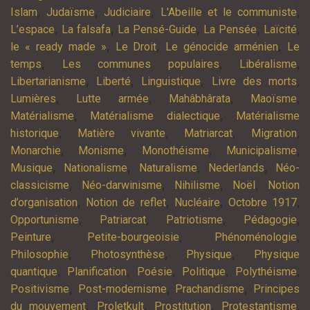
,
,
,
,
Islam
Judaïsme
Judiciaire
L'Abeille et le communiste
,
,
,
,
,
L’espace
La falsafa
La Pensé-Guide
La Pensée
Laïcité
,
,
,
le « ready made »
Le Droit
Le génocide arménien
Le
,
,
,
temps
Les communes populaires
Libéralisme
,
,
,
,
Libertarianisme
Liberté
Linguistique
Livre des morts
,
,
,
,
Lumières
Lutte armée
Mahâbhârata
Maoïsme
,
,
Matérialisme
Matérialisme dialectique
Matérialisme
,
,
,
,
historique
Matière vivante
Matriarcat
Migration
,
,
,
,
Monarchie
Monisme
Monothéisme
Municipalisme
,
,
,
,
Musique
Nationalisme
Naturalisme
Nederlands
Néo-
,
,
,
,
classicisme
Néo-darwinisme
Nihilisme
Noël
Notion
,
,
,
,
d’organisation
Notion de reflet
Nucléaire
Octobre 1917
,
,
,
,
Opportunisme
Patriarcat
Patriotisme
Pédagogie
,
,
,
Peinture
Petite-bourgeoisie
Phénoménologie
,
,
,
Philosophie
Photosynthèse
Physique
Physique
,
,
,
,
,
quantique
Planification
Poésie
Politique
Polythéisme
,
,
,
Positivisme
Post-modernisme
Prachandisme
Principes
,
,
,
,
du mouvement
Proletkult
Prostitution
Protestantisme