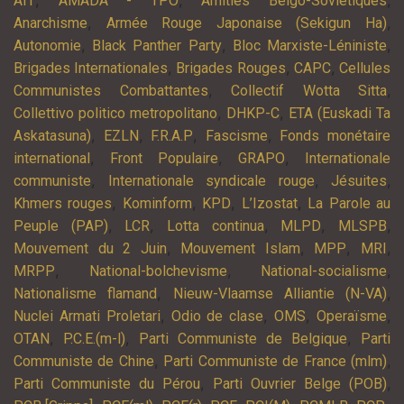
AIT
AMADA - TPO
Amitiés Belgo-Soviétiques
,
,
Anarchisme
Armée Rouge Japonaise (Sekigun Ha)
,
,
,
Autonomie
Black Panther Party
Bloc Marxiste-Léniniste
,
,
,
Brigades Internationales
Brigades Rouges
CAPC
Cellules
,
,
Communistes Combattantes
Collectif Wotta Sitta
,
,
Collettivo politico metropolitano
DHKP-C
ETA (Euskadi Ta
,
,
,
,
Askatasuna)
EZLN
F.R.A.P
Fascisme
Fonds monétaire
,
,
,
international
Front Populaire
GRAPO
Internationale
,
,
,
communiste
Internationale syndicale rouge
Jésuites
,
,
,
,
Khmers rouges
Kominform
KPD
L’Izostat
La Parole au
,
,
,
,
,
Peuple (PAP)
LCR
Lotta continua
MLPD
MLSPB
,
,
,
,
Mouvement du 2 Juin
Mouvement Islam
MPP
MRI
,
,
,
MRPP
National-bolchevisme
National-socialisme
,
,
Nationalisme flamand
Nieuw-Vlaamse Alliantie (N-VA)
,
,
,
,
Nuclei Armati Proletari
Odio de clase
OMS
Operaïsme
,
,
,
OTAN
P.C.E.(m-l)
Parti Communiste de Belgique
Parti
,
,
Communiste de Chine
Parti Communiste de France (mlm)
,
,
Parti Communiste du Pérou
Parti Ouvrier Belge (POB)