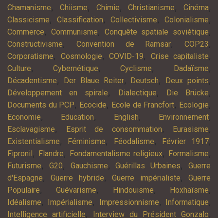
,
,
,
,
,
Chamanisme
Chiisme
Chimie
Christianisme
Cinéma
,
,
,
,
Classicisme
Classification
Collectivisme
Colonialisme
,
,
,
Commerce
Communisme
Conquête spatiale soviétique
,
,
,
Constructivisme
Convention de Ramsar
COP23
,
,
,
,
Corporatisme
Cosmologie
COVID-19
Crise capitaliste
,
,
,
,
Culture
Cybernétique
Cyclisme
Dadaïsme
,
,
,
,
Décadentisme
Der Blaue Reiter
Deutsch
Deux points
,
,
,
Développement en spirale
Dialectique
Die Brücke
,
,
,
,
Documents du PCP
Ecocide
Ecole de Francfort
Ecologie
,
,
,
,
Economie
Education
English
Environnement
,
,
,
Esclavagisme
Esprit de consommation
Eurasisme
,
,
,
,
Existentialisme
Féminisme
Féodalisme
Février 1917
,
,
,
,
Fipronil
Flandre
Fondamentalisme religieux
Formalisme
,
,
,
,
Futurisme
G20
Gauchisme
Guérillas Urbaines
Guerre
,
,
,
d'Espagne
Guerre hybride
Guerre impérialiste
Guerre
,
,
,
,
Populaire
Guévarisme
Hindouisme
Hoxhaïsme
,
,
,
,
Idéalisme
Impérialisme
Impressionnisme
Informatique
,
,
Intelligence artificielle
Interview du Président Gonzalo