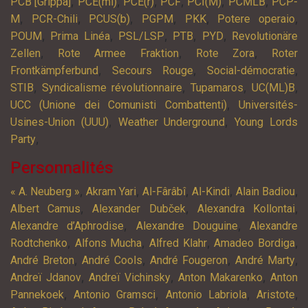
,
,
,
,
,
,
PCB [Grippa]
PCE(ml)
PCE(r)
PCF
PCI(M)
PCMLB
PCP-
,
,
,
,
,
,
M
PCR-Chili
PCUS(b)
PGPM
PKK
Potere operaio
,
,
,
,
,
POUM
Prima Linéa
PSL/LSP
PTB
PYD
Revolutionäre
,
,
,
Zellen
Rote Armee Fraktion
Rote Zora
Roter
,
,
,
Frontkämpferbund
Secours Rouge
Social-démocratie
,
,
,
,
STIB
Syndicalisme révolutionnaire
Tupamaros
UC(ML)B
,
UCC (Unione dei Comunisti Combattenti)
Universités-
,
,
Usines-Union (UUU)
Weather Underground
Young Lords
,
Party
Personnalités
,
,
,
,
,
« A. Neuberg »
Akram Yari
Al-Fârâbî
Al-Kindi
Alain Badiou
,
,
,
Albert Camus
Alexander Dubček
Alexandra Kollontai
,
,
Alexandre d’Aphrodise
Alexandre Douguine
Alexandre
,
,
,
,
Rodtchenko
Alfons Mucha
Alfred Klahr
Amadeo Bordiga
,
,
,
,
André Breton
André Cools
André Fougeron
André Marty
,
,
,
Andreï Jdanov
Andreï Vichinsky
Anton Makarenko
Anton
,
,
,
,
Pannekoek
Antonio Gramsci
Antonio Labriola
Aristote