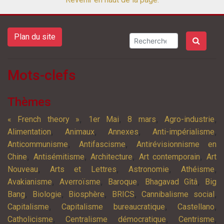
Plan du site
Mots-clefs
Thèmes
,
,
,
,
« French theory »
1er Mai
8 mars
Agro-industrie
,
,
,
,
Alimentation
Animaux
Annexes
Anti-impérialisme
,
,
Anticommunisme
Antifascisme
Antirévisionnisme en
,
,
,
,
Chine
Antisémitisme
Architecture
Art contemporain
Art
,
,
,
,
Nouveau
Arts et Lettres
Astronomie
Athéisme
,
,
,
,
Avakianisme
Averroïsme
Baroque
Bhagavad Gîtâ
Big
,
,
,
,
,
Bang
Biologie
Biosphère
BRICS
Cannibalisme social
,
,
,
Capitalisme
Capitalisme bureaucratique
Castellano
,
,
,
Catholicisme
Centralisme démocratique
Centrisme