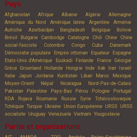
Pays
,
,
,
,
,
Afghanistan
Afrique
Albanie
Algérie
Allemagne
,
,
,
,
Amérique du Nord
Amérique latine
Argentine
Arménie
,
,
,
,
,
Autriche
Azerbaïdjan
Bangladesh
Belgique
Bolivie
,
,
,
,
,
,
Brésil
Bulgarie
Cambodge
Catalogne
Chili
Chine
Chine
,
,
,
,
,
social-fasciste
Colombie
Congo
Cuba
Danemark
,
,
,
,
Démocratie populaire
Empire ottoman
Equateur
Espagne
,
,
,
,
,
Etats-Unis d'Amérique
Euskadi
Finlande
France
Géorgie
,
,
,
,
,
,
,
,
Grèce
Groenland
Hollande
Hongrie
Inde
Irak
Iran
Israël
,
,
,
,
,
,
,
Italie
Japon
Jordanie
Kurdistan
Liban
Maroc
Mexique
,
,
,
,
Moyen-Orient
Népal
Nicaragua
Nord-Pas-de-Calais
,
,
,
,
,
,
Pakistan
Palestine
Pays-Bas
Pérou
Pologne
Portugal
,
,
,
,
,
,
RDA
Rojava
Roumanie
Russie
Syrie
Tchécoslovaquie
,
,
,
,
,
Tchéquie
Turquie
Ukraine
Union Européenne
URSS
URSS
,
,
,
,
,
socialiste
Uruguay
Venezuela
Vietnam
Yougoslavie
Partis et organisations
,
,
,